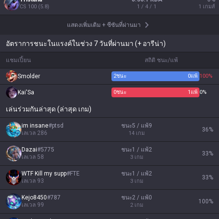
CS
100
(
5.8
)
1 / 4 / 1
1
เกมส์
แสดงเพิ่มเติม
+
ซีซันที่ผ่านมา
อัตราการชนะในแรงค์ในช่วง 7 วันที่ผ่านมา (+ อารีน่า)
แชมเปี้ยน
สถิติ ชนะ/แพ้
Smolder
2
ชนะ
0
แพ้
100%
Kai'Sa
0
ชนะ
1
แพ้
0%
เล่นร่วมกันล่าสุด (ล่าสุด เกม)
im insane
#
ptsd
ชนะ5 / แพ้9
36
%
เลเวล
286
14
เกม
Dazai
#
5775
ชนะ1 / แพ้2
33
%
เลเวล
58
3
เกม
WTF Kill my supp
#
FTE
ชนะ1 / แพ้2
33
%
เลเวล
93
3
เกม
Kejo8450
#
787
ชนะ2 / แพ้0
100
%
เลเวล
99
2
เกม