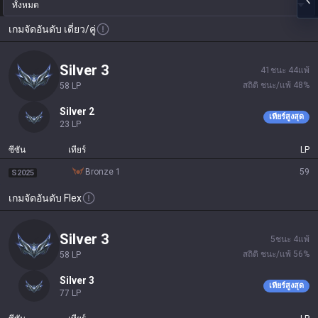
ทั้งหมด
เกมจัดอันดับ เดี่ยว/คู่
silver 3
41
ชนะ
44
แพ้
สถิติ ชนะ/แพ้
48
%
58
LP
silver 2
เทียร์สูงสุด
23
LP
ซีซัน
เทียร์
LP
bronze 1
59
S2025
เกมจัดอันดับ Flex
silver 3
5
ชนะ
4
แพ้
สถิติ ชนะ/แพ้
56
%
58
LP
silver 3
เทียร์สูงสุด
77
LP