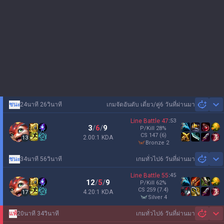
ชนะ
24นาที 26วินาที
เกมจัดอันดับ เดี่ยว/คู่
6 วันที่ผ่านมา
Sh
Line Battle
47
:
53
3
/
6
/
9
P/Kill
28
%
CS
147
(6)
2.00:1 KDA
13
bronze 2
ชนะ
34นาที 56วินาที
เกมทั่วไป
6 วันที่ผ่านมา
Sh
Line Battle
55
:
45
12
/
5
/
9
P/Kill
62
%
CS
259
(7.4)
4.20:1 KDA
17
silver 4
แพ้
20นาที 34วินาที
เกมทั่วไป
6 วันที่ผ่านมา
Sh