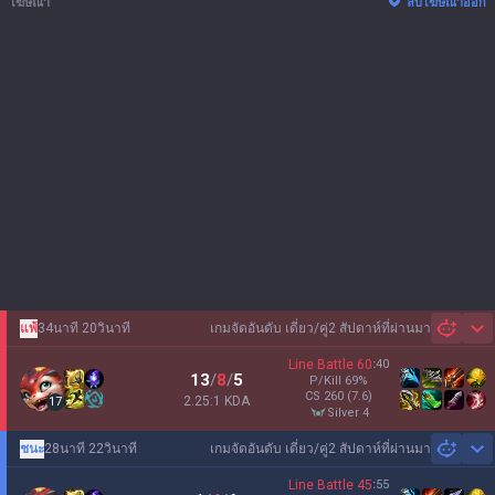
โฆษณา
ลบโฆษณาออก
แพ้
34นาที 20วินาที
เกมจัดอันดับ เดี่ยว/คู่
2 สัปดาห์ที่ผ่านมา
Sh
Line Battle
60
:
40
13
/
8
/
5
P/Kill
69
%
CS
260
(7.6)
2.25:1 KDA
17
silver 4
ชนะ
28นาที 22วินาที
เกมจัดอันดับ เดี่ยว/คู่
2 สัปดาห์ที่ผ่านมา
Sh
Line Battle
45
:
55