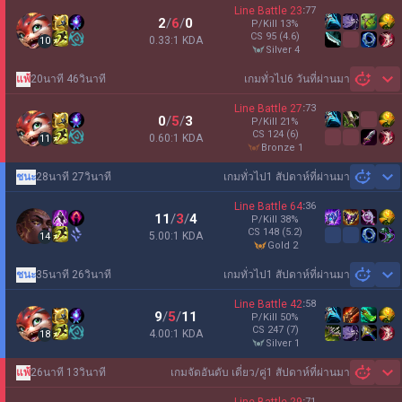
Line Battle
23
:
77
2
/
6
/
0
P/Kill
13
%
CS
95
(4.6)
0.33:1 KDA
10
silver 4
แพ้
20นาที 46วินาที
เกมทั่วไป
6 วันที่ผ่านมา
Sh
Line Battle
27
:
73
0
/
5
/
3
P/Kill
21
%
CS
124
(6)
0.60:1 KDA
11
bronze 1
ชนะ
28นาที 27วินาที
เกมทั่วไป
1 สัปดาห์ที่ผ่านมา
Sh
Line Battle
64
:
36
11
/
3
/
4
P/Kill
38
%
CS
148
(5.2)
5.00:1 KDA
14
gold 2
ชนะ
35นาที 26วินาที
เกมทั่วไป
1 สัปดาห์ที่ผ่านมา
Sh
Line Battle
42
:
58
9
/
5
/
11
P/Kill
50
%
CS
247
(7)
4.00:1 KDA
18
silver 1
แพ้
26นาที 13วินาที
เกมจัดอันดับ เดี่ยว/คู่
1 สัปดาห์ที่ผ่านมา
Sh
:
71