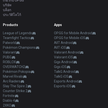
เกี่ยวกับ OP.GG
บริษัท
บล็อก
ประวัติโลโก้
Products
Apps
League of Legends
OP.GG for Mobile Android
Teamfight Tactics
OP.GG for Mobile iOS
Palworld
AllT Android
Pokémon Champions
AllT iOS
Valorant
Valorant Android
PUBG
Valorant iOS
ROBLOX
Gigs Android
OVERWATCH2
Gigs iOS
Pokémon Pokopia
TalkG Android
Marvel Rivals
TalkG iOS
Arc Raiders
Esports Android
Slay The Spire 2
Esports iOS
Counter Strike 2
Fortnite
Diablo 4
2XKO