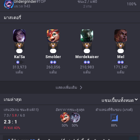
Undergrinder
#
TOP
ชนะ2 / แพ้0
100
%
เลเวล
943
2
เกม
มาสเตอรี่
26
26
22
18
Kai'Sa
Smolder
Mordekaiser
Mel
313,973

260,056

210,983

171,347

แต้ม
แต้ม
แต้ม
แต้ม
แสดงเพิ่มเติม
เกมล่าสุด
เล่น20เกม ชนะ8 แพ้11}
อัตราการชนะสูงสุด
ตำแหน่งที่ชื่นชอบ (แรงค์)
7.3
/
5.8
/
6.0
2.3
: 1
50
%
50
%
88
%
P/Kill
40
%