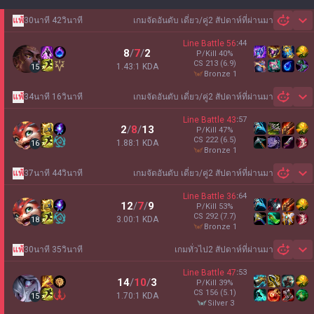
แพ้
30นาที 42วินาที
เกมจัดอันดับ เดี่ยว/คู่
2 สัปดาห์ที่ผ่านมา
Sh
Line Battle
56
:
44
8
/
7
/
2
P/Kill
40
%
CS
213
(6.9)
1.43:1 KDA
15
bronze 1
แพ้
34นาที 16วินาที
เกมจัดอันดับ เดี่ยว/คู่
2 สัปดาห์ที่ผ่านมา
Sh
Line Battle
43
:
57
2
/
8
/
13
P/Kill
47
%
CS
222
(6.5)
1.88:1 KDA
16
bronze 1
แพ้
37นาที 44วินาที
เกมจัดอันดับ เดี่ยว/คู่
2 สัปดาห์ที่ผ่านมา
Sh
Line Battle
36
:
64
12
/
7
/
9
P/Kill
53
%
CS
292
(7.7)
3.00:1 KDA
18
bronze 1
แพ้
30นาที 35วินาที
เกมทั่วไป
2 สัปดาห์ที่ผ่านมา
Sh
Line Battle
47
:
53
14
/
10
/
3
P/Kill
39
%
CS
156
(5.1)
1.70:1 KDA
15
silver 3