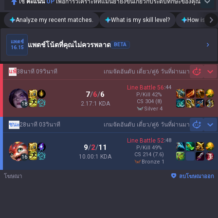
ใช้
คะแนน
OP
เพื่อการวิเคราะห์ที่แม่นยำยิ่งขึ้นเกี่ยวกับระดับทักษะของคุณ
Analyze my recent matches.
What is my skill level?
How is my t
แพตช์
แพตช์โน้ตที่คุณไม่ควรพลาด
BETA
16.15
แพ้
38นาที 09วินาที
เกมจัดอันดับ เดี่ยว/คู่
6 วันที่ผ่านมา
Sh
Line Battle
56
:
44
7
/
6
/
6
P/Kill
42
%
CS
304
(8)
2.17:1 KDA
18
silver 4
ชนะ
28นาที 03วินาที
เกมจัดอันดับ เดี่ยว/คู่
6 วันที่ผ่านมา
Sh
Line Battle
52
:
48
9
/
2
/
11
P/Kill
49
%
CS
214
(7.6)
10.00:1 KDA
16
bronze 1
โฆษณา
ลบโฆษณาออก