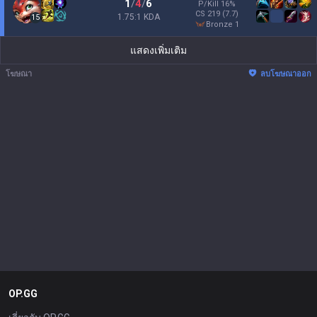
1
/
4
/
6
P/Kill
16
%
CS
219
(7.7)
1.75:1 KDA
15
bronze 1
แสดงเพิ่มเติม
โฆษณา
ลบโฆษณาออก
OP.GG