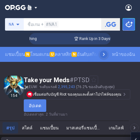
ค้นหาซัมมอนเนอร์
ชื่อเกม +
#NA1
NA
allenger Coaching
🏆 Rank Up in 3 Days! Challenger Coachin
แชมเปี้ยน
โหมดเกม
คลาสสิก
อันดับสกิน
อันดับผู้เล่น
หน้าของฉัน
ดูเกมของผ
N
U
N
Take your Meds
#
PTSD
EUW
ระดับแรงค์
2,395,243
(76.2% ของอันดับสูงสุด)
เชื่อมต่อกับบัญชี Riot ของคุณและตั้งค่าโปรไฟล์ของคุณ
154
อัปเดต
อัปเดตล่าสุด
:
2 วันที่ผ่านมา
สรุป
สไตล์
แชมเปี้ยน
มาสเตอรี่แชมเปี้ยน
เกมไลฟ์
แ