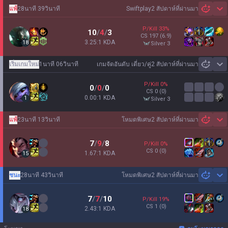
แพ้
28นาที 39วินาที
Swiftplay
2 สัปดาห์ที่ผ่านมา
Sh
P/Kill
33
%
10
/
4
/
3
CS
197
(6.9)
3.25:1 KDA
18
silver 3
เริ่มเกมใหม่
1นาที 06วินาที
เกมจัดอันดับ เดี่ยว/คู่
2 สัปดาห์ที่ผ่านมา
Sh
P/Kill
0
%
0
/
0
/
0
CS
0
(0)
0.00:1 KDA
1
silver 3
แพ้
23นาที 13วินาที
โหมดพิเศษ
2 สัปดาห์ที่ผ่านมา
Sh
7
/
9
/
8
P/Kill
0
%
CS
0
(0)
1.67:1 KDA
15
ชนะ
28นาที 43วินาที
โหมดพิเศษ
2 สัปดาห์ที่ผ่านมา
Sh
7
/
7
/
10
P/Kill
19
%
CS
1
(0)
2.43:1 KDA
18