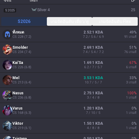
ซีซัน
เทียร์
LP
silver 4
25
S2025
S2026
เกมจัดอันดับ เดี่ยว/คู่
เกมจัดอันดับ Flex
ทั้งหมด
2.52:1 KDA
49
%
CS
228
(
7.2
)
7.2 / 5.6 / 6.9
91
เกมส์
Smolder
2.69:1 KDA
51
%
CS
234
(
7.4
)
7.4 / 5.4 / 7.2
76
เกมส์
Kai'Sa
1.69:1 KDA
67
%
CS
226
(
6.8
)
6.2 / 7 / 5.7
6
เกมส์
Mel
3.53:1 KDA
33
%
CS
213
(
6.4
)
10.7 / 5 / 7
3
เกมส์
Nasus
2.75:1 KDA
100
%
CS
236
(
6.8
)
3 / 4 / 8
1
เกมส์
Varus
1.20:1 KDA
0
%
CS
168
(
6.3
)
7 / 10 / 5
1
เกมส์
Viktor
1.50:1 KDA
0
%
CS
219
(
6.1
)
4 / 8 / 8
1
เกมส์
Tristana
0.50:1 KDA
0
%