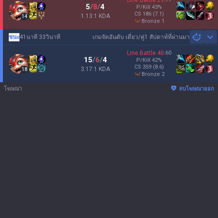
Line Battle
29
5
/
8
/
4
P/Kill
43
%
CS
186
(7.1)
1.13:1 KDA
14
bronze 1
ชนะ
41นาที 33วินาที
เกมจัดอันดับ เดี่ยว/คู่
1 สัปดาห์ที่ผ่านมา
Sh
Line Battle
40
:
60
15
/
6
/
4
P/Kill
42
%
CS
359
(8.6)
3.17:1 KDA
18
bronze 2
โฆษณา
ลบโฆษณาออก