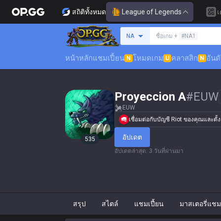
สถิติทั้งหมด
League of Legends
เ
ค้นหาซัมมอนเนอร์
NA
ชื่อเกม +
#NA1
หน้าหลัก
แชมเปี้ยน
โหมดเกม
คลาสสิก
อันด
N
U
N
Proyeccion A
#
EUW
EUW
เชื่อมต่อกับบัญชี Riot ของคุณและตั
อัปเดต
535
อัปเดตล่าสุด
:
3 วันที่ผ่านมา
สรุป
สไตล์
แชมเปี้ยน
มาสเตอรี่แชมเ