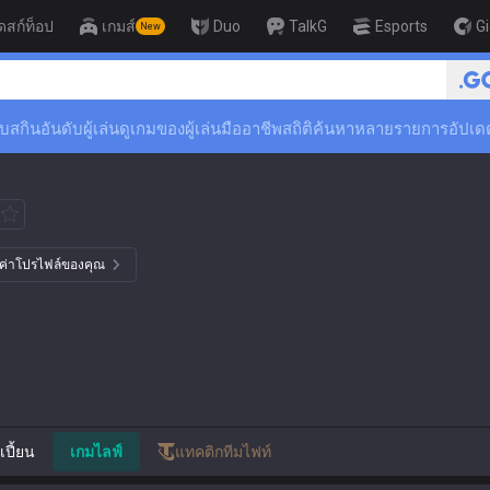
ดสก์ท็อป
เกมส์
Duo
TalkG
Esports
G
New
🏆 Rank Up in 3 Days! Chall
ับสกิน
อันดับผู้เล่น
ดูเกมของผู้เล่นมืออาชีพ
สถิติ
ค้นหาหลายรายการ
อัปเด
้งค่าโปรไฟล์ของคุณ
ปี้ยน
เกมไลฟ์
แทคติกทีมไฟท์