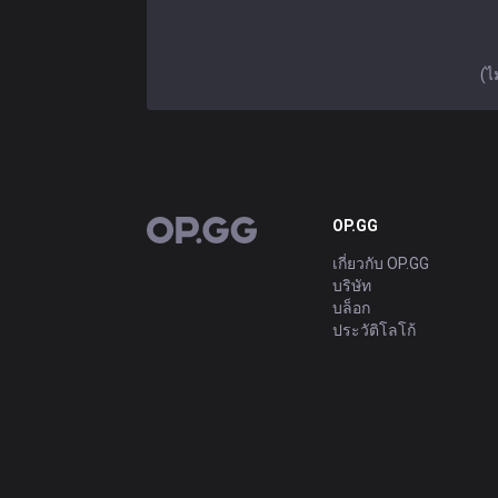
(ไ
OP.GG
OP.GG
เกี่ยวกับ OP.GG
บริษัท
บล็อก
ประวัติโลโก้