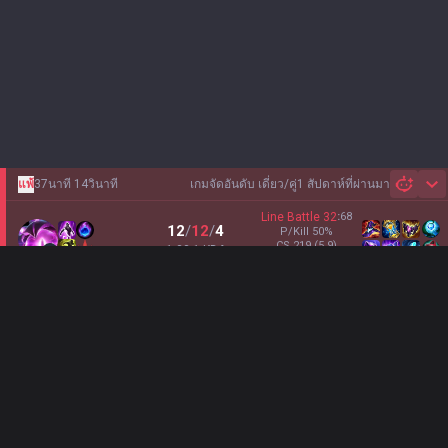
แพ้
37นาที 14วินาที
เกมจัดอันดับ เดี่ยว/คู่
1 สัปดาห์ที่ผ่านมา
Sh
Line Battle
32
:
68
12
/
12
/
4
P/Kill
50
%
CS
219
(5.9)
1.33:1 KDA
18
gold 3
แพ้
41นาที 08วินาที
โหมดพิเศษ
2 สัปดาห์ที่ผ่านมา
Sh
P/Kill
30
%
6
/
12
/
6
CS
323
(7.9)
1.00:1 KDA
18
platinum 2
ชนะ
27นาที 49วินาที
โหมดพิเศษ
2 สัปดาห์ที่ผ่านมา
Sh
P/Kill
20
%