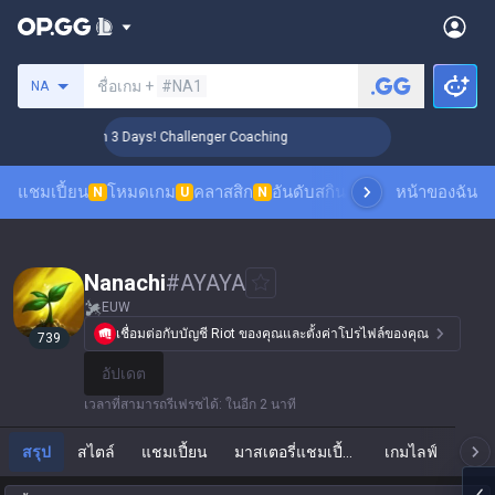
ค้นหาซัมมอนเนอร์
ชื่อเกม +
#NA1
NA
🏆 Rank Up in 3 Days! Challenger Coaching
🏆 Rank Up in 
แชมเปี้ยน
โหมดเกม
คลาสสิก
อันดับสกิน
อันดับผู้เล่น
หน้าของฉัน
ดูเกมของผ
N
U
N
Nanachi
#
AYAYA
EUW
เชื่อมต่อกับบัญชี Riot ของคุณและตั้งค่าโปรไฟล์ของคุณ
739
อัปเดต
เวลาที่สามารถรีเฟรชได้
:
ในอีก 2 นาที
สรุป
สไตล์
แชมเปี้ยน
มาสเตอรี่แชมเปี้ยน
เกมไลฟ์
แ