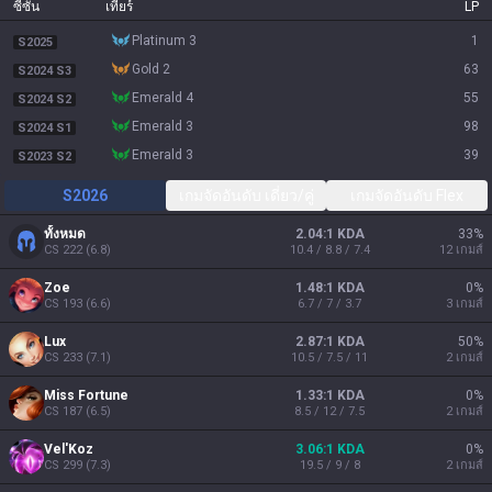
ซีซัน
เทียร์
LP
platinum 3
1
S2025
gold 2
63
S2024 S3
emerald 4
55
S2024 S2
emerald 3
98
S2024 S1
emerald 3
39
S2023 S2
S2026
เกมจัดอันดับ เดี่ยว/คู่
เกมจัดอันดับ Flex
ทั้งหมด
2.04:1 KDA
33
%
CS
222
(
6.8
)
10.4 / 8.8 / 7.4
12
เกมส์
Zoe
1.48:1 KDA
0
%
CS
193
(
6.6
)
6.7 / 7 / 3.7
3
เกมส์
Lux
2.87:1 KDA
50
%
CS
233
(
7.1
)
10.5 / 7.5 / 11
2
เกมส์
Miss Fortune
1.33:1 KDA
0
%
CS
187
(
6.5
)
8.5 / 12 / 7.5
2
เกมส์
Vel'Koz
3.06:1 KDA
0
%
CS
299
(
7.3
)
19.5 / 9 / 8
2
เกมส์