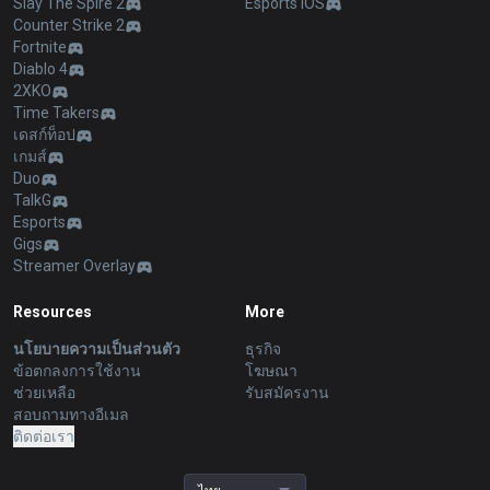
Slay The Spire 2
Esports iOS
Counter Strike 2
Fortnite
Diablo 4
2XKO
Time Takers
เดสก์ท็อป
เกมส์
Duo
TalkG
Esports
Gigs
Streamer Overlay
Resources
More
นโยบายความเป็นส่วนตัว
ธุรกิจ
ข้อตกลงการใช้งาน
โฆษณา
ช่วยเหลือ
รับสมัครงาน
สอบถามทางอีเมล
ติดต่อเรา