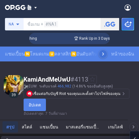
ค้นหาซัมมอนเนอร์
ชื่อเกม +
#NA1
NA
 Challenger Coaching
🏆 Rank Up in 3 Days! Challenger Coac
แชมเปี้ยน
โหมดเกม
คลาสสิก
อันดับสกิน
อันดับผู้เล่น
หน้าของฉัน
ดูเกมของผ
N
U
N
KamiAndMeUwU
#
4113
EUW
ระดับแรงค์
466,982
(14.86% ของอันดับสูงสุด)
เชื่อมต่อกับบัญชี Riot ของคุณและตั้งค่าโปรไฟล์ของคุณ
39
อัปเดต
อัปเดตล่าสุด
:
7 วันที่ผ่านมา
สรุป
สไตล์
แชมเปี้ยน
มาสเตอรี่แชมเปี้ยน
เกมไลฟ์
แ