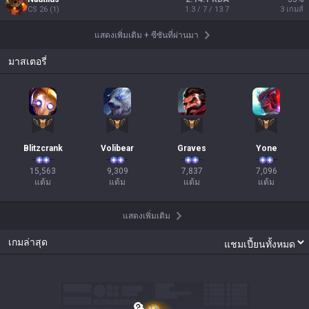
CS
26
(
1
)
1.3 / 7 / 13.7
3
เกมส์
แสดงเพิ่มเติม
+
ซีซันที่ผ่านมา
มาสเตอรี่
Blitzcrank
Volibear
Graves
Yone
15,563

9,309

7,837

7,096

แต้ม
แต้ม
แต้ม
แต้ม
แสดงเพิ่มเติม
เกมล่าสุด