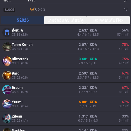
ซีซัน
เทียร์
LP
gold 2
48
S2025
S2026
เกมจัดอันดับ เดี่ยว/คู่
เกมจัดอันดับ Flex
ทั้งหมด
2.63:1 KDA
56
%
CS
83
(
2.8
)
4.4 / 6.4 / 12.5
57
เกมส์
Tahm Kench
2.87:1 KDA
75
%
CS
37
(
1.3
)
4.3 / 5.8 / 12.3
4
เกมส์
Blitzcrank
3.68:1 KDA
75
%
CS
30
(
0.9
)
2.3 / 5.5 / 18
4
เกมส์
Bard
2.59:1 KDA
67
%
CS
23
(
0.8
)
2.3 / 5.7 / 12.3
3
เกมส์
Braum
2.33:1 KDA
67
%
CS
30
(
0.9
)
1.7 / 9 / 19.3
3
เกมส์
Yuumi
6.00:1 KDA
67
%
CS
13
(
0.4
)
1 / 3.3 / 19
3
เกมส์
Zilean
1.31:1 KDA
33
%
CS
25
(
1.1
)
0.7 / 5.3 / 6.3
3
เกมส์
Nautilus
2.14:1 KDA
33
%