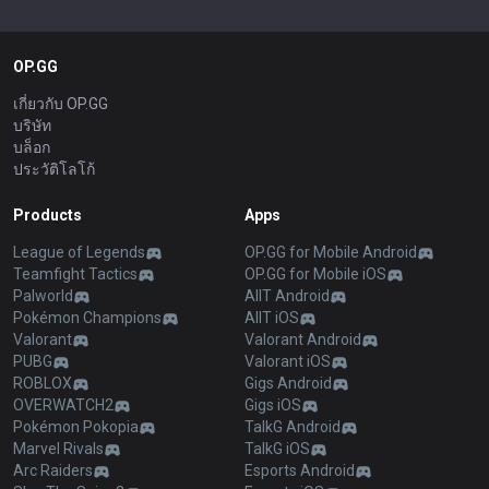
OP.GG
เกี่ยวกับ OP.GG
บริษัท
บล็อก
ประวัติโลโก้
Products
Apps
League of Legends
OP.GG for Mobile Android
Teamfight Tactics
OP.GG for Mobile iOS
Palworld
AllT Android
Pokémon Champions
AllT iOS
Valorant
Valorant Android
PUBG
Valorant iOS
ROBLOX
Gigs Android
OVERWATCH2
Gigs iOS
Pokémon Pokopia
TalkG Android
Marvel Rivals
TalkG iOS
Arc Raiders
Esports Android