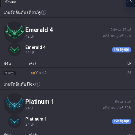
ทั้งหมด
เกมจัดอันดับ เดี่ยว/คู่
emerald 4
24
ชนะ
17
แพ้
สถิติ ชนะ/แพ้
59
%
42
LP
emerald 4
เทียร์สูงสุด
42
LP
ซีซัน
เทียร์
LP
gold 2
28
S2025
เกมจัดอันดับ Flex
platinum 1
8
ชนะ
8
แพ้
สถิติ ชนะ/แพ้
50
%
24
LP
platinum 1
เทียร์สูงสุด
24
LP