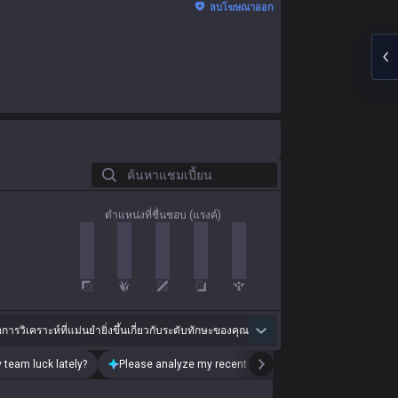
ลบโฆษณาออก
ค้นหาแชมเปี้ยน
ตำแหน่งที่ชื่นชอบ (แรงค์)
่อการวิเคราะห์ที่แม่นยำยิ่งขึ้นเกี่ยวกับระดับทักษะของคุณ
 team luck lately?
Please analyze my recent playstyle.