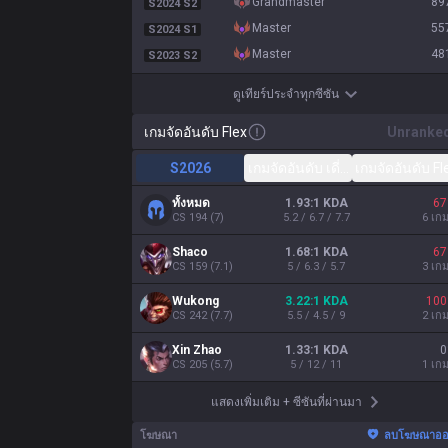
grandmaster
89
S2024 S2
master
55
S2024 S1
master
48
S2023 S2
ดูเทียร์ประจำทุกซีซัน
เกมจัดอันดับ Flex
Unranke
S2026
เกมจัดอันดับ เดี่ยว/คู่
เกมจัดอันดับ Fl
ทั้งหมด
1.93:1 KDA
67
CS
194
(
7
)
5.2 / 6.7 / 7.7
6
เกม
Shaco
1.68:1 KDA
67
CS
159
(
7.1
)
5 / 6.3 / 5.7
3
เกม
Wukong
3.22:1 KDA
100
CS
242
(
7.7
)
5.5 / 4.5 / 9
2
เกม
Xin Zhao
1.33:1 KDA
0
CS
205
(
5.7
)
5 / 12 / 11
1
เกม
แสดงเพิ่มเติม
+
ซีซันที่ผ่านมา
โฆษณา
ลบโฆษณาอ