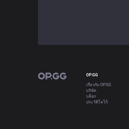
OP.GG
OP.GG
เกี่ยวกับ OP.GG
บริษัท
บล็อก
ประวัติโลโก้