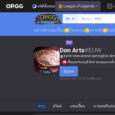
สถิติทั้งหมด
League of Legends
เ
ค้นหาซัมมอนเนอร์
NA
ชื่อเกม +
#NA1
หน้าหลัก
แชมเปี้ยน
โหมดเกม
คลาสสิก
อันด
N
U
N
Pro
Don Arts
#
EUW
Berlin International Gaming
[
Don Art
เชื่อมต่อกับบัญชี Riot ของคุณและตั
อัปเดต
1416
อัปเดตล่าสุด
:
23 ชั่วโมงที่ผ่านมา
สรุป
สไตล์
แชมเปี้ยน
มาสเตอรี่แชมเ