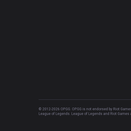
© 2012-
2026
OP.GG. OP.GG is not endorsed by Riot Games 
League of Legends. League of Legends and Riot Games ar