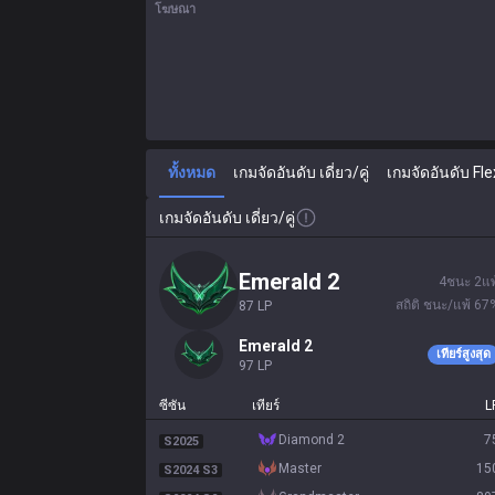
โฆษณา
ทั้งหมด
เกมจัดอันดับ เดี่ยว/คู่
เกมจัดอันดับ Fle
เกมจัดอันดับ เดี่ยว/คู่
emerald 2
4
ชนะ
2
แพ
สถิติ ชนะ/แพ้
67
87
LP
emerald 2
เทียร์สูงสุด
97
LP
ซีซัน
เทียร์
L
diamond 2
7
S2025
master
15
S2024 S3