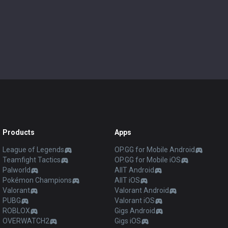
Products
Apps
League of Legends
OP.GG for Mobile Android
Teamfight Tactics
OP.GG for Mobile iOS
Palworld
AllT Android
Pokémon Champions
AllT iOS
Valorant
Valorant Android
PUBG
Valorant iOS
ROBLOX
Gigs Android
OVERWATCH2
Gigs iOS