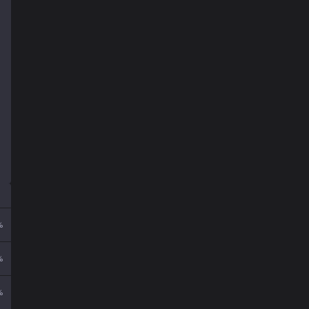
%
%
%