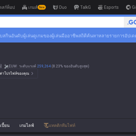
ดสก์ท็อป
เกมส์
Duo
TalkG
Esports
G
New
🏆 Rank Up in 3 Days! Challeng
ับสกิน
อันดับผู้เล่น
ดูเกมของผู้เล่นมืออาชีพ
สถิติ
ค้นหาหลายรายการ
อัปเด
s
]
EUW
ระดับแรงค์
259,264
(8.23% ของอันดับสูงสุด)
้งค่าโปรไฟล์ของคุณ
ปี้ยน
เกมไลฟ์
แทคติกทีมไฟท์