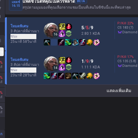
7
แพตช์โน้ตที่คุณไม่ควรพลาด
BETA
แพตช์
16.15
สรุปตามมุมมองที่คุณเลือกจากแชมเปี้ยนที่เล่นในซีซันนี้และที่พบล่าสุด
7
1
P/Kill
22
%
โหมดพิเศษ
5
/
5
/
9
CS
183
(7)
3 สัปดาห์ที่ผ่านมา
diamond
2.80:1 KDA
16
ชนะ
d
25นาที 58วินาที
ex
P/Kill
17
%
โหมดพิเศษ
1
/
9
/
9
CS
135
(5.8)
%
3 สัปดาห์ที่ผ่านมา
diamond
ส์
1.11:1 KDA
14
ชนะ
23นาที 28วินาที
%
ส์
แสดงเพิ่มเติม
%
ส์
%
ส์
อก