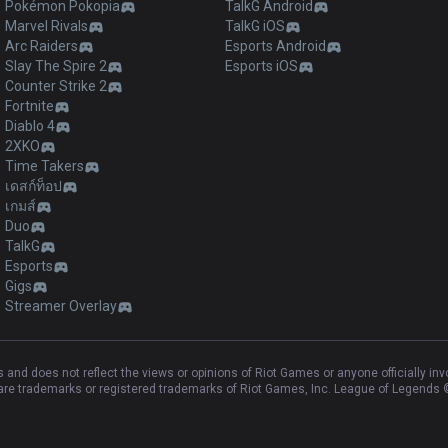
Pokémon Pokopia
TalkG Android
Marvel Rivals
TalkG iOS
Arc Raiders
Esports Android
Slay The Spire 2
Esports iOS
Counter Strike 2
Fortnite
Diablo 4
2XKO
Time Takers
เดสก์ท็อป
เกมส์
Duo
TalkG
Esports
Gigs
Streamer Overlay
and does not reflect the views or opinions of Riot Games or anyone officially in
e trademarks or registered trademarks of Riot Games, Inc. League of Legends ©