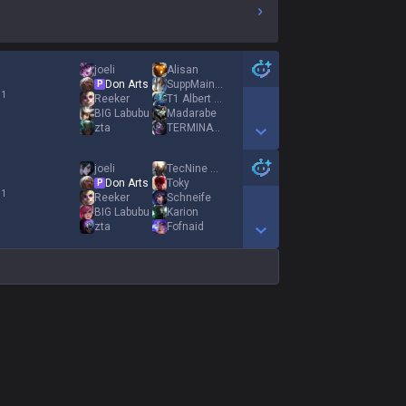
joeli
Alisan
Don Arts
SuppMainGoodBoy
P
 1
Reeker
T1 Albert Wesker
BIG Labubu
Madarabe
zta
TERMINATOR 30000
Show More Detail Games
joeli
TecNine B Rush
Don Arts
Toky
P
 1
Reeker
Schneife
BIG Labubu
Karion
zta
Fofnaid
Show More Detail Games