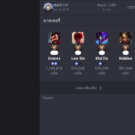
zta
#
EUW
ชนะ2 / แพ้0
100
เลเวล
519
2
เกม
มาสเตอรี่
111
81
56
46
Graves
Lee Sin
Kha'Zix
Nidalee
1,189,818

910,268

639,299

497,044

แต้ม
แต้ม
แต้ม
แต้ม
แสดงเพิ่มเติม
โฆษณา