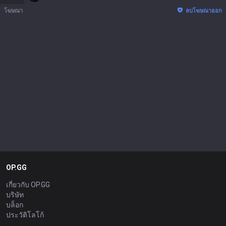
โฆษณา
ลบโฆษณาออก
OP.GG
เกี่ยวกับ OP.GG
บริษัท
บล็อก
ประวัติโลโก้