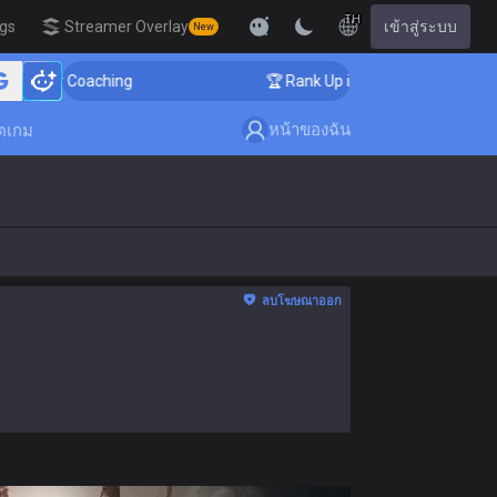
TH
igs
Streamer Overlay
เข้าสู่ระบบ
New
r Coaching
🏆 Rank Up in 3 Days! Challenger Coachin
หน้าของฉัน
ตเกม
ลบโฆษณาออก