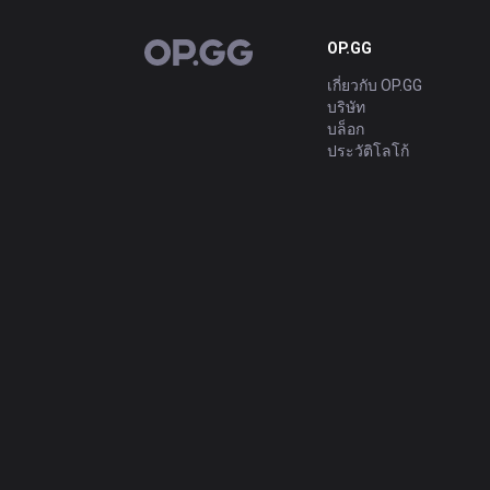
OP.GG
OP.GG
เกี่ยวกับ OP.GG
บริษัท
บล็อก
ประวัติโลโก้