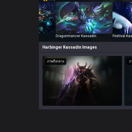
Deep One Kassadin
Dragonmancer Kassadin
Festival Ka
Harbinger Kassadin
Images
ภาพกึ่งกลาง