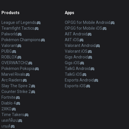
Products
Apps
League of Legends
OP.GG for Mobile Android
Teamfight Tactics
OP.GG for Mobile iOS
Palworld
AllT Android
Pokémon Champions
AllT iOS
Valorant
Valorant Android
PUBG
Valorant iOS
ROBLOX
Gigs Android
OVERWATCH2
Gigs iOS
Pokémon Pokopia
TalkG Android
Marvel Rivals
TalkG iOS
Arc Raiders
Esports Android
Slay The Spire 2
Esports iOS
Counter Strike 2
Fortnite
Diablo 4
2XKO
Time Takers
เดสก์ท็อป
เกมส์