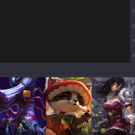
2
3
4
5