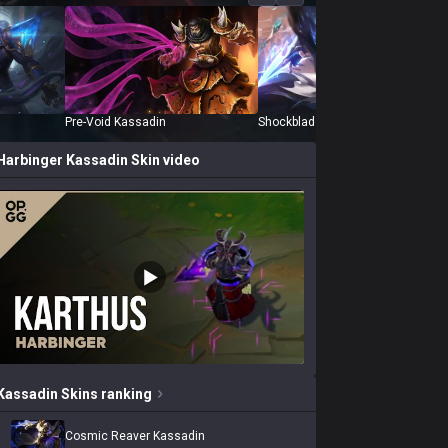
Pre-Void Kassadin
Shockblade Kassadin
Harbinger Kassadin
Skin video
Kassadin
Skins
ranking
Cosmic Reaver Kassadin