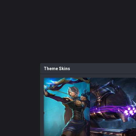
Theme
Skins