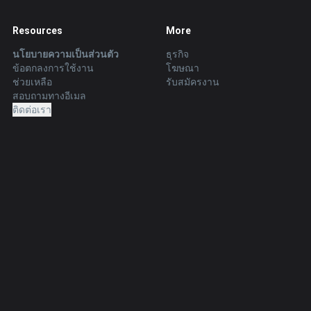
Resources
More
นโยบายความเป็นส่วนตัว
ธุรกิจ
ข้อตกลงการใช้งาน
โฆษณา
ช่วยเหลือ
รับสมัครงาน
สอบถามทางอีเมล
ติดต่อเรา