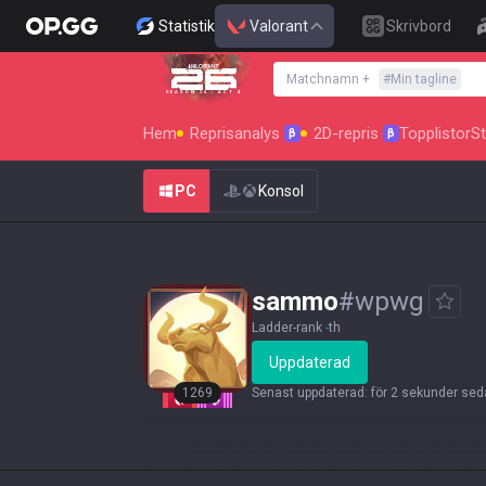
Statistik
Valorant
Skrivbord
Matchnamn
+
#
Min tagline
SEASON 26 : ACT 4
Hem
Reprisanalys
2D-repris
Topplistor
St
β
β
PC
Konsol
sammo
#
wpwg
Ladder-rank
-
th
Uppdaterad
1269
Senast uppdaterad
:
för 2 sekunder se