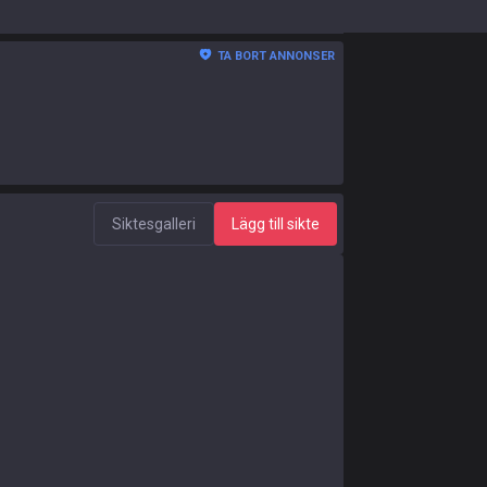
TA BORT ANNONSER
Siktesgalleri
Lägg till sikte