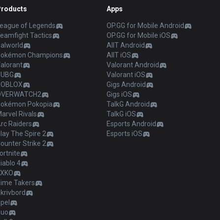
Products
Apps
eague of Legends
OP.GG for Mobile Android
eamfight Tactics
OP.GG for Mobile iOS
alworld
AllT Android
Pokémon Champions
AllT iOS
alorant
Valorant Android
PUBG
Valorant iOS
ROBLOX
Gigs Android
OVERWATCH2
Gigs iOS
okémon Pokopia
TalkG Android
arvel Rivals
TalkG iOS
rc Raiders
Esports Android
lay The Spire 2
Esports iOS
ounter Strike 2
ortnite
iablo 4
2XKO
ime Takers
krivbord
pel
Duo