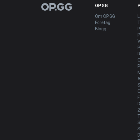
OP.GG
OP.GG
Om OP.GG
L
Företag
T
Blogg
P
V
P
M
A
S
C
F
D
T
S
S