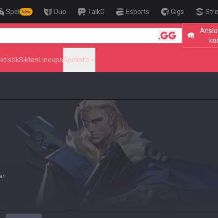
Spel
Duo
TalkG
Esports
Gigs
Str
New
Anslu
🎯 Level Up Your 
ko
atistik
Sikten
Lineups
Spelinfo
dan