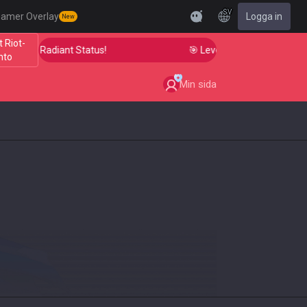
SV
eamer Overlay
Logga in
New
t Riot-
Aim to Radiant Status!
🎯 Level Up Your Aim to Radian
nto
Min sida