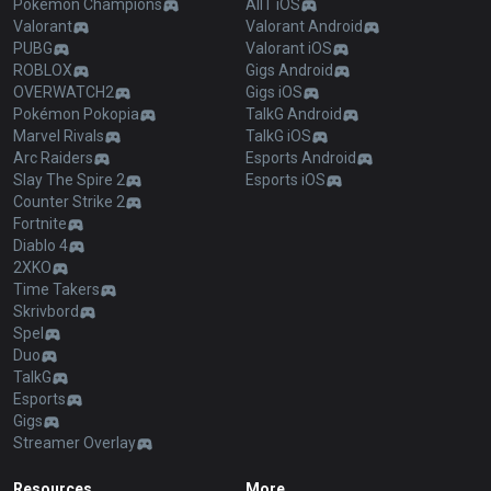
Pokémon Champions
AllT iOS
Valorant
Valorant Android
PUBG
Valorant iOS
ROBLOX
Gigs Android
OVERWATCH2
Gigs iOS
Pokémon Pokopia
TalkG Android
Marvel Rivals
TalkG iOS
Arc Raiders
Esports Android
Slay The Spire 2
Esports iOS
Counter Strike 2
Fortnite
Diablo 4
2XKO
Time Takers
Skrivbord
Spel
Duo
TalkG
Esports
Gigs
Streamer Overlay
Resources
More