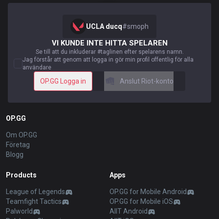
UCLA ducq
#
smoph
VI KUNDE INTE HITTA SPELAREN
Se till att du inkluderar #taglinen efter spelarens namn.
Jag förstår att genom att logga in gör min profil offentlig för alla
användare
OP.GG Logga in
Anslut Riot-konto
OP.GG
Om OP.GG
Företag
Blogg
Products
Apps
League of Legends
OP.GG for Mobile Android
Teamfight Tactics
OP.GG for Mobile iOS
Palworld
AllT Android