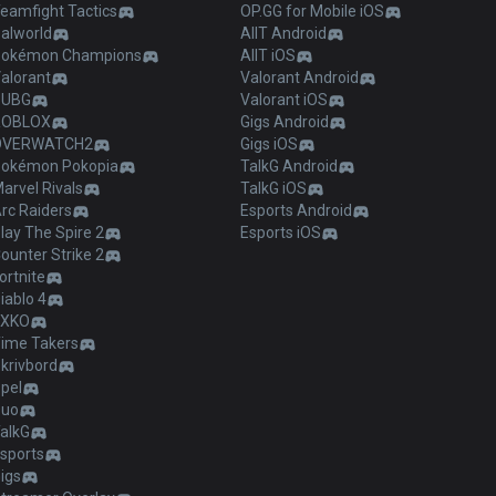
eamfight Tactics
OP.GG for Mobile iOS
alworld
AllT Android
Pokémon Champions
AllT iOS
alorant
Valorant Android
PUBG
Valorant iOS
ROBLOX
Gigs Android
OVERWATCH2
Gigs iOS
okémon Pokopia
TalkG Android
arvel Rivals
TalkG iOS
rc Raiders
Esports Android
lay The Spire 2
Esports iOS
ounter Strike 2
ortnite
iablo 4
2XKO
ime Takers
krivbord
pel
Duo
alkG
sports
igs