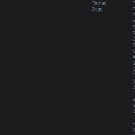
Företag
T
Blogg
P
V
P
M
A
S
C
F
D
T
S
S
T
E
G