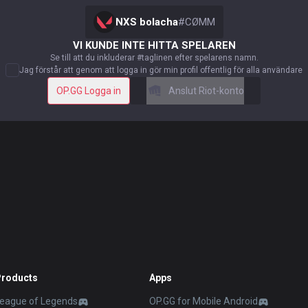
NXS bolacha
#
CØMM
VI KUNDE INTE HITTA SPELAREN
Se till att du inkluderar #taglinen efter spelarens namn.
Jag förstår att genom att logga in gör min profil offentlig för alla användare
OP.GG Logga in
Anslut Riot-konto
Products
Apps
eague of Legends
OP.GG for Mobile Android