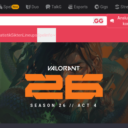
Spel
Duo
TalkG
Esports
Gigs
Str
New
Anslu
🎯 Level U
ko
atistik
Sikten
Lineups
Spelinfo
SEASON 26 // ACT 4