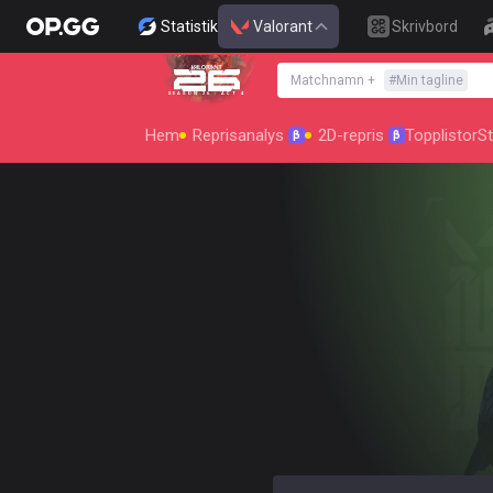
Statistik
Valorant
Skrivbord
Matchnamn
+
#
Min tagline
SEASON 26 : ACT 4
Hem
Reprisanalys
2D-repris
Topplistor
St
β
β