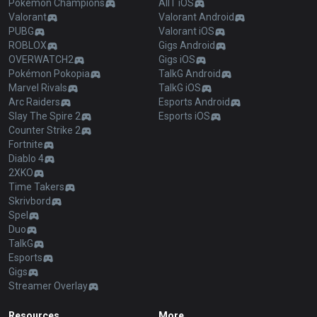
Pokémon Champions
AllT iOS
Valorant
Valorant Android
PUBG
Valorant iOS
ROBLOX
Gigs Android
OVERWATCH2
Gigs iOS
Pokémon Pokopia
TalkG Android
Marvel Rivals
TalkG iOS
Arc Raiders
Esports Android
Slay The Spire 2
Esports iOS
Counter Strike 2
Fortnite
Diablo 4
2XKO
Time Takers
Skrivbord
Spel
Duo
TalkG
Esports
Gigs
Streamer Overlay
Resources
More