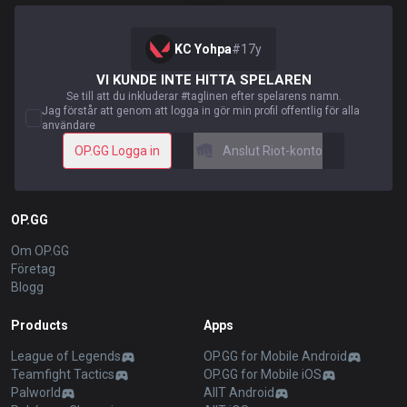
KC Yohpa
#
17y
VI KUNDE INTE HITTA SPELAREN
Se till att du inkluderar #taglinen efter spelarens namn.
Jag förstår att genom att logga in gör min profil offentlig för alla
användare
OP.GG Logga in
Anslut Riot-konto
OP.GG
Om OP.GG
Företag
Blogg
Products
Apps
League of Legends
OP.GG for Mobile Android
Teamfight Tactics
OP.GG for Mobile iOS
Palworld
AllT Android