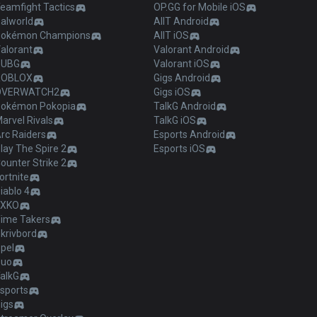
eamfight Tactics
OP.GG for Mobile iOS
alworld
AllT Android
Pokémon Champions
AllT iOS
alorant
Valorant Android
PUBG
Valorant iOS
ROBLOX
Gigs Android
OVERWATCH2
Gigs iOS
okémon Pokopia
TalkG Android
arvel Rivals
TalkG iOS
rc Raiders
Esports Android
lay The Spire 2
Esports iOS
ounter Strike 2
ortnite
iablo 4
2XKO
ime Takers
krivbord
pel
Duo
alkG
sports
igs