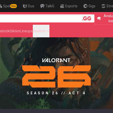
Spel
Duo
TalkG
Esports
Gigs
Str
New
Anslu
🎯 Level Up Your Aim to
ko
atistik
Sikten
Lineups
Spelinfo
SEASON 26 // ACT 4