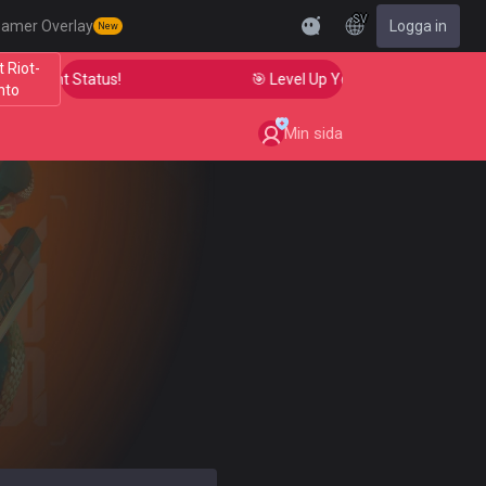
SV
eamer Overlay
Logga in
New
t Riot-
 Radiant Status!
🎯 Level Up Your Aim to Radiant Stat
nto
Min sida