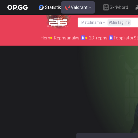
Statistik
Valorant
Skrivbord
Matchnamn
+
#
Min tagline
SEASON 26 : ACT 4
Hem
Reprisanalys
2D-repris
Topplistor
St
β
β