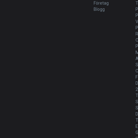
Företag
T
Blogg
P
V
P
M
A
S
C
F
D
T
S
S
T
E
G