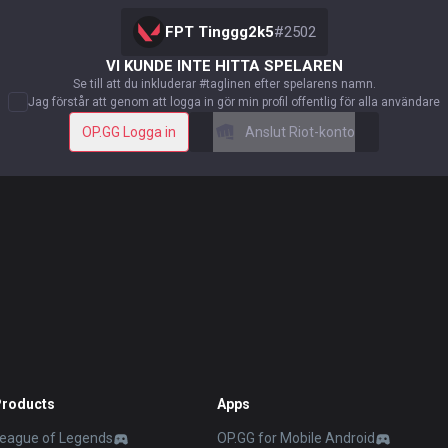
FPT Tinggg2k5
#
2502
VI KUNDE INTE HITTA SPELAREN
Se till att du inkluderar #taglinen efter spelarens namn.
Jag förstår att genom att logga in gör min profil offentlig för alla användare
OP.GG Logga in
Anslut Riot-konto
Products
Apps
eague of Legends
OP.GG for Mobile Android