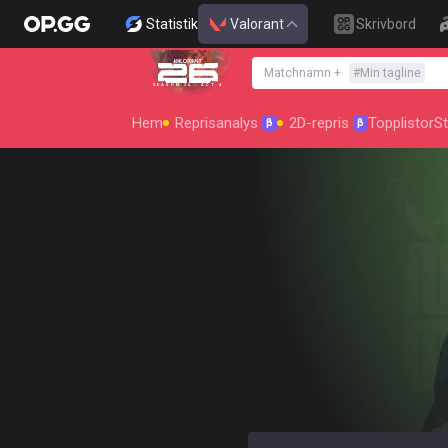
Statistik
Valorant
Skrivbord
Matchnamn
+
#
Min tagline
SEASON 26 : ACT 4
Hem
Reprisanalys
2D-repris
Topplistor
St
β
β