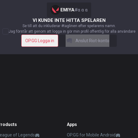
EMIYA
#
α α α
VI KUNDE INTE HITTA SPELAREN
Se till att du inkluderar #taglinen efter spelarens namn.
Jag förstår att genom att logga in gör min profil offentlig för alla användare
OP.GG Logga in
Anslut Riot-konto
Products
Apps
eague of Legends
OP.GG for Mobile Android