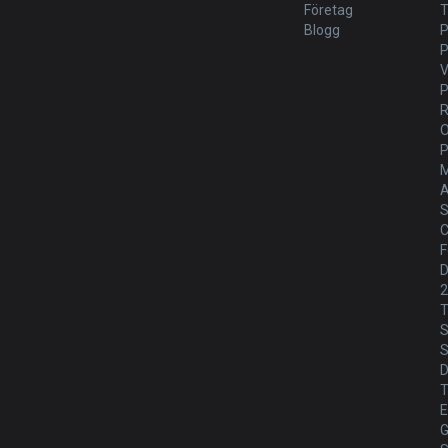
Företag
T
Blogg
P
V
P
M
A
S
C
F
D
T
S
S
T
E
G