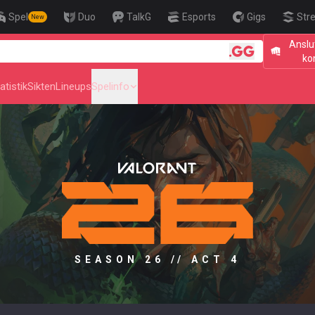
Spel
Duo
TalkG
Esports
Gigs
Str
New
Anslu
🎯 Level Up
ko
atistik
Sikten
Lineups
Spelinfo
SEASON 26 // ACT 4