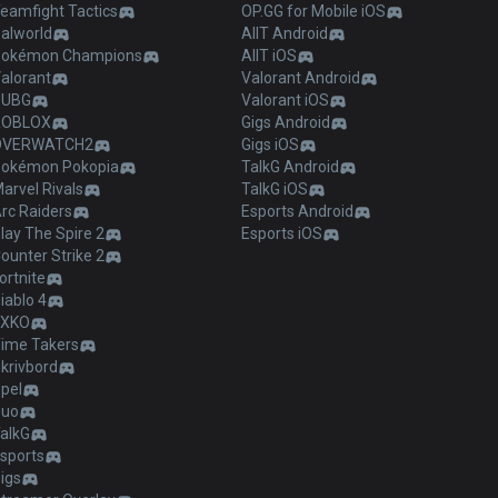
eamfight Tactics
OP.GG for Mobile iOS
alworld
AllT Android
Pokémon Champions
AllT iOS
alorant
Valorant Android
PUBG
Valorant iOS
ROBLOX
Gigs Android
OVERWATCH2
Gigs iOS
okémon Pokopia
TalkG Android
arvel Rivals
TalkG iOS
rc Raiders
Esports Android
lay The Spire 2
Esports iOS
ounter Strike 2
ortnite
iablo 4
2XKO
ime Takers
krivbord
pel
Duo
alkG
sports
igs