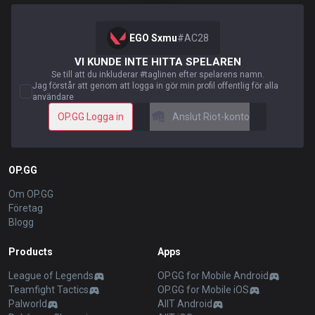
EGO Sxmu
#
AC28
VI KUNDE INTE HITTA SPELAREN
Se till att du inkluderar #taglinen efter spelarens namn.
Jag förstår att genom att logga in gör min profil offentlig för alla
användare
OP.GG Logga in
Anslut Riot-konto
OP.GG
Om OP.GG
Företag
Blogg
Products
Apps
League of Legends
OP.GG for Mobile Android
Teamfight Tactics
OP.GG for Mobile iOS
Palworld
AllT Android