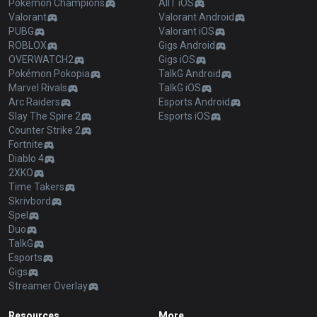
Pokémon Champions
AllT iOS
Valorant
Valorant Android
PUBG
Valorant iOS
ROBLOX
Gigs Android
OVERWATCH2
Gigs iOS
Pokémon Pokopia
TalkG Android
Marvel Rivals
TalkG iOS
Arc Raiders
Esports Android
Slay The Spire 2
Esports iOS
Counter Strike 2
Fortnite
Diablo 4
2XKO
Time Takers
Skrivbord
Spel
Duo
TalkG
Esports
Gigs
Streamer Overlay
Resources
More