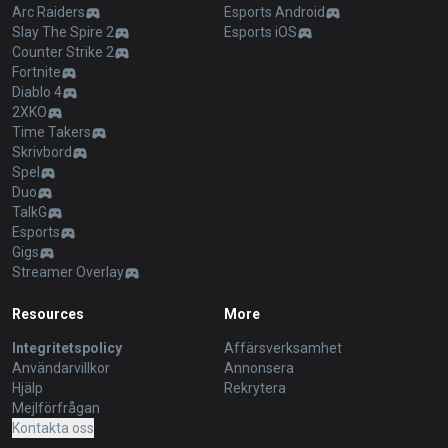
Arc Raiders
Esports Android
Slay The Spire 2
Esports iOS
Counter Strike 2
Fortnite
Diablo 4
2XKO
Time Takers
Skrivbord
Spel
Duo
TalkG
Esports
Gigs
Streamer Overlay
Resources
More
Integritetspolicy
Affärsverksamhet
Användarvillkor
Annonsera
Hjälp
Rekrytera
Mejlförfrågan
Kontakta oss