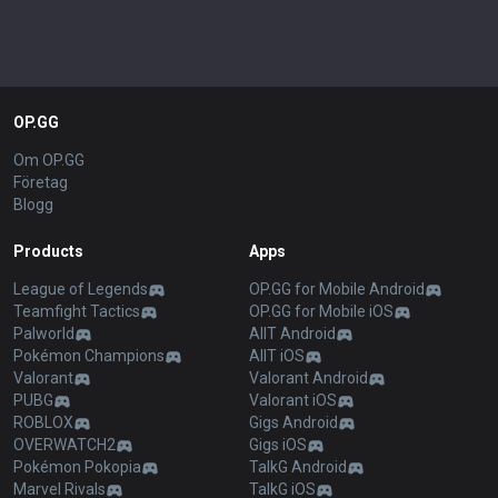
OP.GG
Om OP.GG
Företag
Blogg
Products
Apps
League of Legends
OP.GG for Mobile Android
Teamfight Tactics
OP.GG for Mobile iOS
Palworld
AllT Android
Pokémon Champions
AllT iOS
Valorant
Valorant Android
PUBG
Valorant iOS
ROBLOX
Gigs Android
OVERWATCH2
Gigs iOS
Pokémon Pokopia
TalkG Android
Marvel Rivals
TalkG iOS