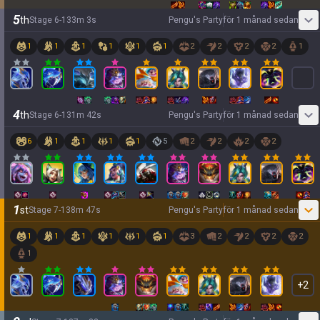
5
th
Stage
6
-
1
33
m
3
s
Pengu's Party
för 1 månad sedan
1
1
1
1
1
1
2
2
2
2
1
4
th
Stage
6
-
1
31
m
42
s
Pengu's Party
för 1 månad sedan
6
1
1
1
1
5
2
2
2
2
1
st
Stage
7
-
1
38
m
47
s
Pengu's Party
för 1 månad sedan
1
1
1
1
1
1
3
2
2
2
2
1
+
2