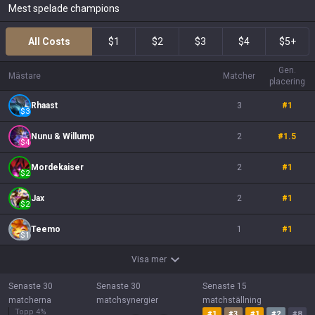
Mest spelade champions
All Costs
$1
$2
$3
$4
$5+
Gen.
Mästare
Matcher
placering
Rhaast
3
#
1
$
3
Nunu & Willump
2
#
1.5
$
4
Mordekaiser
2
#
1
$
2
Jax
2
#
1
$
2
Teemo
1
#
1
$
1
Visa mer
Senaste 30
Senaste 30
Senaste 15
matcherna
matchsynergier
matchställning
Topp 4%
#
1
#
3
#
1
#
2
#
8