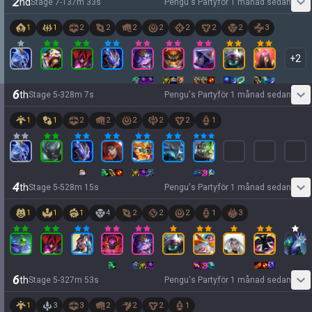
2
nd
Stage
7
-
1
37
m
33
s
Pengu's Party
för 1 månad sedan
1
1
2
2
2
2
2
2
2
3
+
2
6
th
Stage
5
-
3
28
m
7
s
Pengu's Party
för 1 månad sedan
1
1
2
2
2
2
2
1
4
th
Stage
5
-
5
28
m
15
s
Pengu's Party
för 1 månad sedan
1
1
1
4
2
2
2
1
3
6
th
Stage
5
-
3
27
m
53
s
Pengu's Party
för 1 månad sedan
1
3
3
2
2
2
1