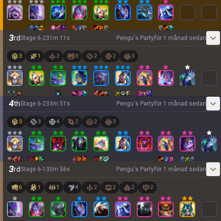
3
rd
Stage
6
-
2
31
m
11
s
Pengu's Party
för 1 månad sedan
3
1
2
3
2
2
3
4
th
Stage
6
-
2
33
m
51
s
Pengu's Party
för 1 månad sedan
3
3
4
2
2
3
3
rd
Stage
6
-
1
30
m
56
s
Pengu's Party
för 1 månad sedan
6
1
1
4
2
2
2
2