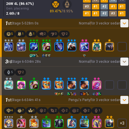
26
W
4
L (
86.67
%)
#
3
#
1
#
2
#
1
#
1
Gen. placering
89.47
%
78.95
%
2.6
th
/ 8
#
1
#
1
#
2
#
3
#
1
1
st
Stage
5
-
5
28
m
0
s
Normal
för 3 veckor sedan
5
1
1
2
3
2
3
rd
Stage
6
-
5
34
m
28
s
Normal
för 3 veckor sedan
5
2
1
st
Stage
6
-
6
34
m
41
s
Pengu's Party
för 3 veckor sedan
4
7
1
2
2
2
2
2
1
+
3