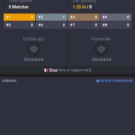
Totalt spelade
Gen. placering
5
Matcher
1.25
th
/ 8
#
1
3
#
2
1
#
3
0
#
4
0
#
5
0
#
6
0
#
7
0
#
8
0
Dubbla upp
Hyperrulle
Unranked
Unranked
Duo
Hitta en lagkamrat
ANNONS
TA BORT ANNONSER