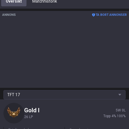
Översikt
Matchhistorik
ANNONS
TA BORT ANNONSER
TFT
17
Gold
I
5
W
0
L
Topp 4%
100
%
26 LP