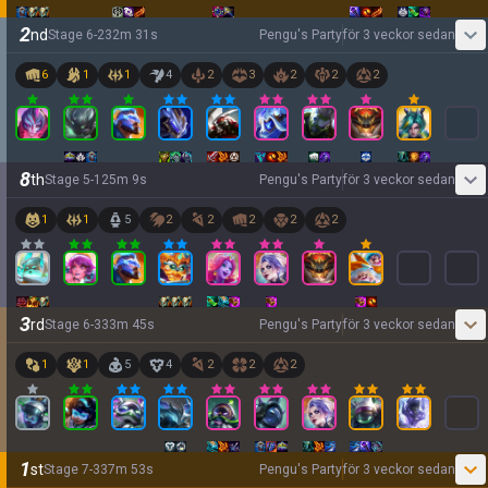
2
nd
Stage
6
-
2
32
m
31
s
Pengu's Party
för 3 veckor sedan
6
1
1
4
2
3
2
2
2
8
th
Stage
5
-
1
25
m
9
s
Pengu's Party
för 3 veckor sedan
1
1
5
2
2
2
2
2
3
rd
Stage
6
-
3
33
m
45
s
Pengu's Party
för 3 veckor sedan
1
1
5
4
2
2
2
1
st
Stage
7
-
3
37
m
53
s
Pengu's Party
för 3 veckor sedan