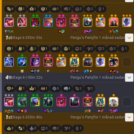
6
1
1
1
1
2
2
2
1
1
st
Stage
6
-
3
35
m
33
s
Pengu's Party
för 1 månad sedan
1
1
1
1
1
1
2
2
2
2
1
4
th
Stage
6
-
1
30
m
22
s
Pengu's Party
för 1 månad sedan
4
1
1
1
3
4
2
2
1
st
Stage
6
-
3
33
m
40
s
Pengu's Party
för 1 månad sedan
3
1
3
3
2
2
1