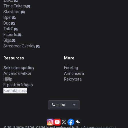
2XKO
Time Takers
Skrivbord
Spel
Duo
TalkG
Esports
Gigs
Streamer Overlay
Resources
More
Sekretesspolicy
Företag
Användarvillkor
Annonsera
Hjälp
Rekrytera
E-postförfrågan
Kontakta oss
Svenska
© 2012-
2026
OP.GG. OP.GG is not endorsed by Riot Games and does not