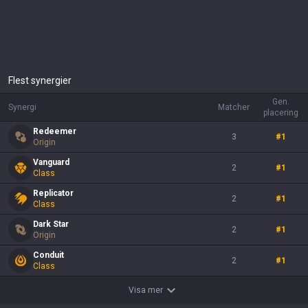
Flest synergier
Gen.
Synergi
Matcher
placering
Redeemer
3
#
1
Origin
Vanguard
2
#
1
Class
Replicator
2
#
1
Class
Dark Star
2
#
1
Origin
Conduit
2
#
1
Class
Visa mer