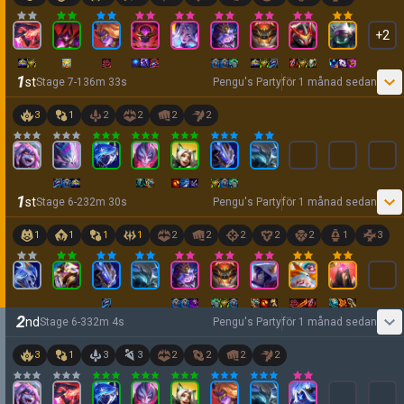
+
2
1
st
Stage
7
-
1
36
m
33
s
Pengu's Party
för 1 månad sedan
3
1
2
2
2
2
1
st
Stage
6
-
2
32
m
30
s
Pengu's Party
för 1 månad sedan
1
1
1
1
2
2
2
2
2
1
3
2
nd
Stage
6
-
3
32
m
4
s
Pengu's Party
för 1 månad sedan
3
1
3
3
2
2
2
2