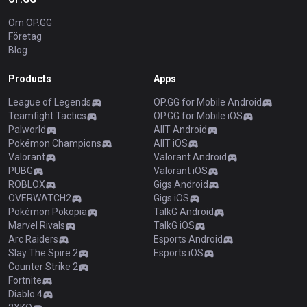
Om OP.GG
Företag
Blog
Products
Apps
League of Legends
OP.GG for Mobile Android
Teamfight Tactics
OP.GG for Mobile iOS
Palworld
AllT Android
Pokémon Champions
AllT iOS
Valorant
Valorant Android
PUBG
Valorant iOS
ROBLOX
Gigs Android
OVERWATCH2
Gigs iOS
Pokémon Pokopia
TalkG Android
Marvel Rivals
TalkG iOS
Arc Raiders
Esports Android
Slay The Spire 2
Esports iOS
Counter Strike 2
Fortnite
Diablo 4