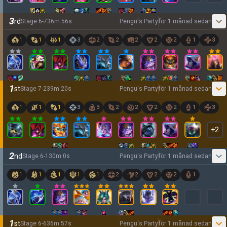
3
rd
Stage
6
-
7
36
m
56
s
Pengu's Party
för 1 månad sedan
1
1
1
3
2
2
2
2
2
1
3
1
st
Stage
7
-
2
39
m
20
s
Pengu's Party
för 1 månad sedan
1
1
1
3
3
2
2
2
2
1
3
+
2
2
nd
Stage
6
-
1
30
m
0
s
Pengu's Party
för 1 månad sedan
1
1
1
1
1
2
2
2
2
1
1
st
Stage
6
-
6
36
m
57
s
Pengu's Party
för 1 månad sedan