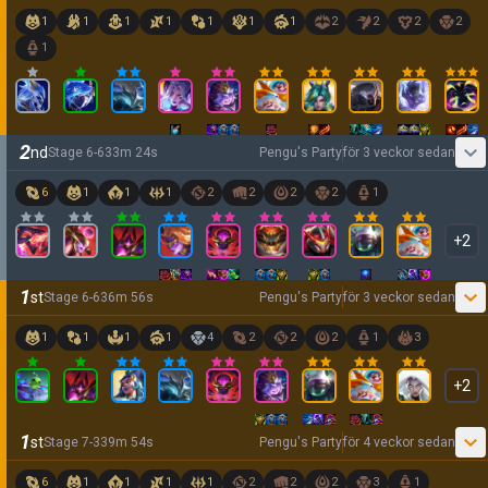
1
1
1
1
1
1
1
2
2
2
2
1
2
nd
Stage
6
-
6
33
m
24
s
Pengu's Party
för 3 veckor sedan
6
1
1
1
2
2
2
2
1
+
2
1
st
Stage
6
-
6
36
m
56
s
Pengu's Party
för 3 veckor sedan
1
1
1
1
4
2
2
2
1
3
+
2
1
st
Stage
7
-
3
39
m
54
s
Pengu's Party
för 4 veckor sedan
6
1
1
1
1
2
2
2
3
1