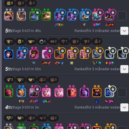
8
2
2
5
th
Stage
5
-
6
31
m
48
s
Ranked
för 3 månader sedan
1
1
1
5
2
1
2
2
2
5
th
Stage
5
-
6
31
m
50
s
Ranked
för 3 månader sedan
3
1
1
2
3
4
th
Stage
5
-
5
31
m
3
s
Ranked
för 3 månader sedan
7
1
3
2
2