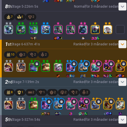
8
th
Stage
5
-
2
26
m
5
s
Normal
för 3 månader sedan
7
1
2
1
st
Stage
6
-
6
37
m
41
s
Ranked
för 3 månader sedan
10
2
2
2
2
nd
Stage
7
-
1
39
m
2
s
Ranked
för 3 månader sedan
8
1
2
1
2
2
2
2
5
th
Stage
5
-
3
27
m
54
s
Ranked
för 3 månader sedan