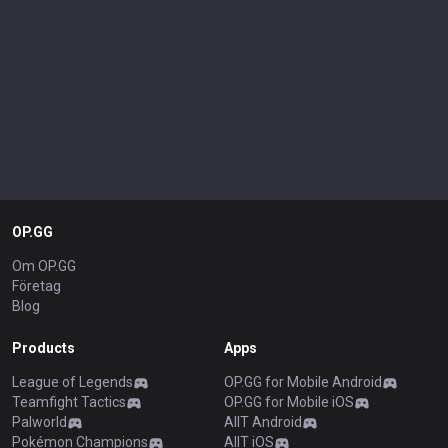
OP.GG
Om OP.GG
Företag
Blog
Products
Apps
League of Legends
OP.GG for Mobile Android
Teamfight Tactics
OP.GG for Mobile iOS
Palworld
AllT Android
Pokémon Champions
AllT iOS