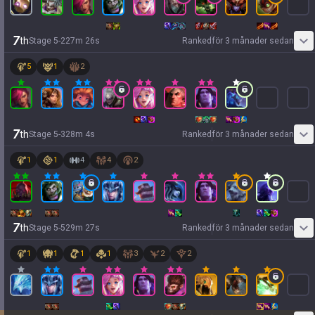
7
th
Stage
5
-
2
27
m
26
s
Ranked
för 3 månader sedan
5
1
2
7
th
Stage
5
-
3
28
m
4
s
Ranked
för 3 månader sedan
1
1
4
4
2
7
th
Stage
5
-
5
29
m
27
s
Ranked
för 3 månader sedan
1
1
1
1
3
2
2