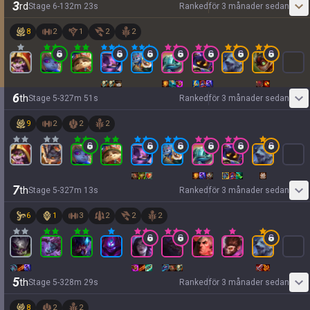
3
rd
Stage
6
-
1
32
m
23
s
Ranked
för 3 månader sedan
8
2
1
2
2
6
th
Stage
5
-
3
27
m
51
s
Ranked
för 3 månader sedan
9
2
2
2
7
th
Stage
5
-
3
27
m
13
s
Ranked
för 3 månader sedan
6
1
3
2
2
2
5
th
Stage
5
-
3
28
m
29
s
Ranked
för 3 månader sedan
8
2
2