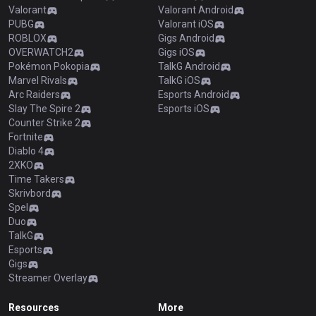
Valorant
Valorant Android
PUBG
Valorant iOS
ROBLOX
Gigs Android
OVERWATCH2
Gigs iOS
Pokémon Pokopia
TalkG Android
Marvel Rivals
TalkG iOS
Arc Raiders
Esports Android
Slay The Spire 2
Esports iOS
Counter Strike 2
Fortnite
Diablo 4
2XKO
Time Takers
Skrivbord
Spel
Duo
TalkG
Esports
Gigs
Streamer Overlay
Resources
More