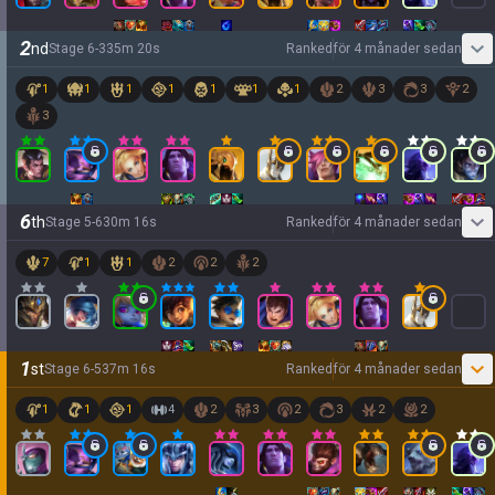
2
nd
Stage
6
-
3
35
m
20
s
Ranked
för 4 månader sedan
1
1
1
1
1
1
1
2
3
3
2
3
6
th
Stage
5
-
6
30
m
16
s
Ranked
för 4 månader sedan
7
1
1
2
2
2
1
st
Stage
6
-
5
37
m
16
s
Ranked
för 4 månader sedan
1
1
1
4
2
3
2
3
2
2