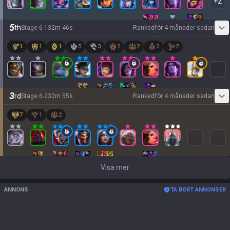
+
2
5
th
Stage
6
-
1
32
m
46
s
Ranked
för 4 månader sedan
1
1
1
5
3
2
2
2
2
3
rd
Stage
6
-
2
32
m
55
s
Ranked
för 4 månader sedan
7
1
2
Visa mer
ANNONS
TA BORT ANNONSER