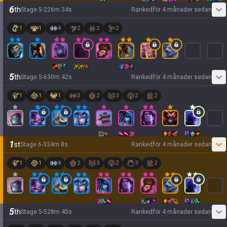
6
th
Stage
5
-
2
26
m
34
s
Ranked
för 4 månader sedan
1
1
4
2
2
2
5
th
Stage
5
-
6
30
m
42
s
Ranked
för 4 månader sedan
1
1
1
2
2
3
2
2
1
st
Stage
6
-
3
34
m
8
s
Ranked
för 4 månader sedan
1
1
4
2
3
2
3
2
5
th
Stage
5
-
5
28
m
45
s
Ranked
för 4 månader sedan