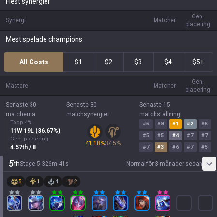
Flest synergier
Gen.
Synergi
Matcher
placering
Mest spelade champions
All Costs
$1
$2
$3
$4
$5+
Gen.
Mästare
Matcher
placering
Senaste 30
Senaste 30
Senaste 15
matcherna
matchsynergier
matchställning
Topp 4%
#
5
#
8
#
1
#
2
#
5
11
W
19
L (
36.67
%)
#
5
#
5
#
4
#
7
#
7
Gen. placering
41.18
%
37.5
%
4.57
th
/ 8
#
7
#
3
#
6
#
7
#
5
5
th
Stage
5
-
3
26
m
41
s
Normal
för 3 månader sedan
5
1
4
2