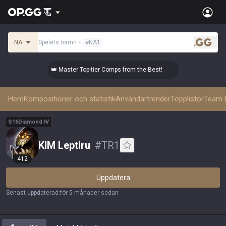
NA
Spelets namn
+
#
NA1
.gg
👑 Master Top-tier Comps from the Best!
👑 Mas
Hem
Kompositioner och statistik
Användartrender
Topplistor
Team B
S
16
Diamond
IV
KIM Leptiru
#
TR1
412
Uppdatera
Senast uppdaterad
:
för 5 månader sedan