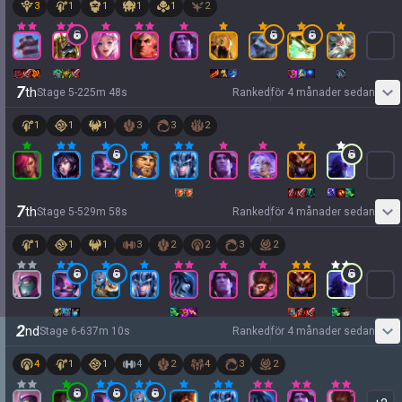
3
1
1
1
1
2
7
th
Stage
5
-
2
25
m
48
s
Ranked
för 4 månader sedan
1
1
1
3
3
2
7
th
Stage
5
-
5
29
m
58
s
Ranked
för 4 månader sedan
1
1
1
3
2
2
3
2
2
nd
Stage
6
-
6
37
m
10
s
Ranked
för 4 månader sedan
4
1
1
4
2
4
3
2