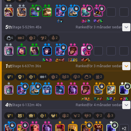
5
th
Stage
5
-
5
29
m
45
s
Ranked
för 3 månader sedan
6
2
2
2
2
1
st
Stage
6
-
6
37
m
36
s
Ranked
för 3 månader sedan
1
1
1
4
2
3
3
3
2
4
th
Stage
6
-
1
32
m
40
s
Ranked
för 4 månader sedan
1
1
1
1
1
2
2
3
2
3
+
2