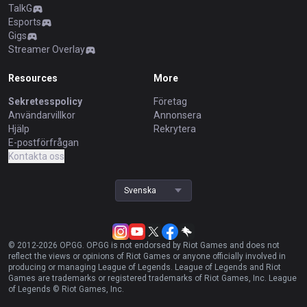
TalkG
Esports
Gigs
Streamer Overlay
Resources
More
Sekretesspolicy
Företag
Användarvillkor
Annonsera
Hjälp
Rekrytera
E-postförfrågan
Kontakta oss
Svenska
© 2012-
2026
OP.GG. OP.GG is not endorsed by Riot Games and does not
reflect the views or opinions of Riot Games or anyone officially involved in
producing or managing League of Legends. League of Legends and Riot
Games are trademarks or registered trademarks of Riot Games, Inc. League
of Legends © Riot Games, Inc.