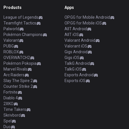
Products
Apps
League of Legends
OP.GG for Mobile Android
Teamfight Tactics
OP.GG for Mobile iOS
Palworld
AllT Android
Pokémon Champions
AllT iOS
Valorant
Valorant Android
PUBG
Valorant iOS
ROBLOX
Gigs Android
OVERWATCH2
Gigs iOS
Pokémon Pokopia
TalkG Android
Marvel Rivals
TalkG iOS
Arc Raiders
Esports Android
Slay The Spire 2
Esports iOS
Counter Strike 2
Fortnite
Diablo 4
2XKO
Time Takers
Skrivbord
Spel
Duo