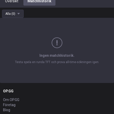
Översikt
Matchhistorik
Alla
(
0
)
Ingen matchhistorik.
Testa spela en runda TFT och prova all-time-sökningen igen.
OP.GG
Om OP.GG
Företag
Blog