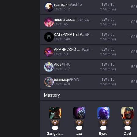
трагедия
#
achto
1W / 1L
50
Level
612
2
Matcher
пикми сосалка
#
нюдсы
2W / 0L
100
Level
46
2
Matcher
КАТЕРИНА ПЕТРОВА
#
RU1
1W / 0L
100
Level
548
2
Matcher
АРМЯНСКИЙ ТВОРОГ
#
ДЫРКА
2W / 0L
100
Level
601
2
Matcher
Aloe
#
TRU
1W / 1L
50
Level
817
2
Matcher
Блэкмор
#
RAIN
1W / 1L
50
Level
470
2
Matcher
Mastery
56
47
34
28
Gangplank
Jax
Ryze
Zed