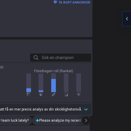
TA BORT ANNONSER
Sök en champion
20
Föredragen roll (Rankat)
 att få en mer precis analys av din skicklighetsnivå.
 team luck lately?
Please analyze my recent playstyle.