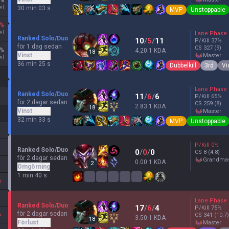
%
el
30 min 03 s
MVP
Unstoppable
%
el
Lane Phase
Ranked Solo/Duo
10
/
5
/
11
P/Kill
37
%
för 1 dag sedan
CS
327
(9)
%
4.20:1 KDA
18
Vinst
master
el
36 min 25 s
Dubbelkill
3rd
Vi
Lane Phase
Ranked Solo/Duo
11
/
6
/
6
P/Kill
65
%
för 2 dagar sedan
CS
259
(8)
2.83:1 KDA
18
Vinst
master
32 min 33 s
MVP
Unstoppable
P/Kill
0
%
Ranked Solo/Duo
0
/
0
/
0
CS
8
(4.8)
för 2 dagar sedan
grandma
0.00:1 KDA
2
Omgörning
1 min 40 s
%
Lane Phase
Ranked Solo/Duo
17
/
6
/
4
P/Kill
75
%
för 2 dagar sedan
%
CS
341
(10.7)
3.50:1 KDA
18
Förlust
master