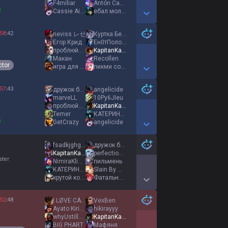
F4miliar
Antón Castillo
Cassie Ainsworth
eбaл мoлчa
Show More Detail Games
58
:
42
neviss レゼ
Куртка Бейна
Егор Крид
Ен0тПолосКун
проблюйся кровью
KapitanKakao
Макан
Recollen
ctor
игра для бомжей
пикми сосалка
Show More Detail Games
57
:
43
дружок барбоскин
angelicide
marveLL
10Py6JIeu
проблюйся кровью
KapitanKakao
Temer
КАТЕРИНА ПЕТРОВА
GetCrazy
angеlicide
Show More Detail Games
fsadkjghghjk
дружок барбоскин
KapitanKakao
perfectionist
ster
NimiraKlieаm
пильмень
КАТЕРИНА ПЕТРОВА
Slain By Queen
крутой комп 3
Фатальная Ошибка
Show More Detail Games
52
:
48
I LØVE CÄT TIŚHА
VexBen
Ayato Kirishima
hikirayyy
whyUstillcvre
KapitanKakao
BIG PHART
Мафяня