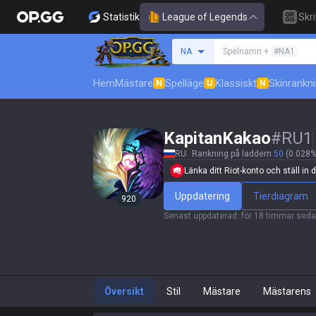
Statistik
League of Legends
Skr
Sök efter en summone
NA
Spelnamn +
#NA1
Hem
Mästare
Spelläge
Klassiskt
Skinrankn
N
U
N
KapitanKakao
#
RU1
RU
Rankning på laddern
50
(0.028%
Länka ditt Riot-konto och ställ in di
Uppdatering
Tierdiagram
920
Senast uppdaterad
:
för 18 timmar sed
Översikt
Stil
Mästare
Mästarens