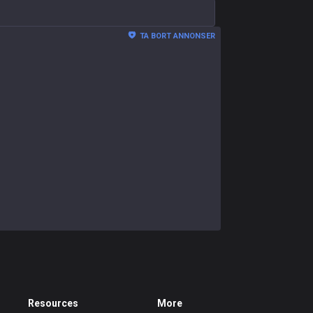
TA BORT ANNONSER
Resources
More