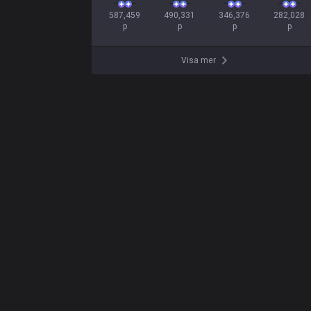
587,459

490,331

346,376

282,028

p
p
p
p
Visa mer