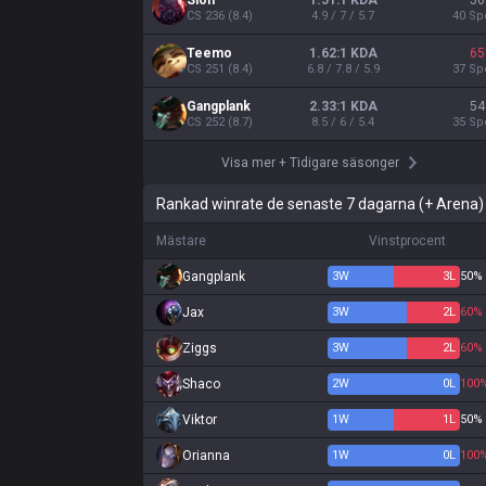
Sion
1.51:1 KDA
50
CS
236
(
8.4
)
4.9 / 7 / 5.7
40
Sp
Teemo
1.62:1 KDA
65
CS
251
(
8.4
)
6.8 / 7.8 / 5.9
37
Sp
Gangplank
2.33:1 KDA
54
CS
252
(
8.7
)
8.5 / 6 / 5.4
35
Sp
Visa mer
+
Tidigare säsonger
Rankad winrate de senaste 7 dagarna (+ Arena)
Mästare
Vinstprocent
Gangplank
3
W
3
L
50%
Jax
3
W
2
L
60%
Ziggs
3
W
2
L
60%
Shaco
2
W
0
L
100
Viktor
1
W
1
L
50%
Orianna
1
W
0
L
100