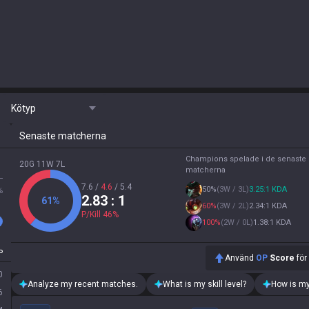
Kötyp
Senaste matcherna
Champions spelade i de senaste 
20G 11W 7L
matcherna
L
7.6
/
4.6
/
5.4
50
%
(
3W / 3L
)
3.25:1 KDA
%
2.83
: 1
61
%
60
%
(
3W / 2L
)
2.34:1 KDA
P/Kill
46
%
100
%
(
2W / 0L
)
1.38:1 KDA
P
Använd
OP
Score
för
0
Analyze my recent matches.
What is my skill level?
How is my
6