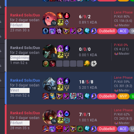
%
Lane Phase
Ranked Solo/Duo
6
/
9
/
2
P/Kill
80
%
för 2 dagar sedan
CS
156
(6.6)
%
0.89:1 KDA
13
Förlust
master
23 min 30 s
Dubbelkill
ACE
S
%
P/Kill
0
%
Ranked Solo/Duo
0
/
0
/
0
CS
4
(2.1)
%
för 2 dagar sedan
master
0.00:1 KDA
1
Omgörning
1 min 52 s
%
Lane Phase
%
Ranked Solo/Duo
18
/
5
/
8
P/Kill
59
%
för 3 dagar sedan
CS
301
(8.2)
5.20:1 KDA
18
Vinst
master
36 min 52 s
Dubbelkill
MVP
U
Lane Phase
Ranked Solo/Duo
7
/
8
/
1
P/Kill
62
%
för 3 dagar sedan
CS
243
(8.5)
1.00:1 KDA
16
Förlust
master
28 min 35 s
Dubbelkill
ACE
U