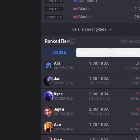
diamond 1
S2024 S2
master
11
S2024 S1
master
28
S2023 S2
Se alla säsong-tiers
Ranked Flex
Unranke
S2026
Ranked Solo/Duo
Ranked Flex
Alla
1.78:1 KDA
51
CS
225
(
7.8
)
7 / 6.7 / 5
1,223
Sp
Jax
1.55:1 KDA
53
CS
221
(
7.6
)
8 / 7.2 / 3.2
92
Sp
Ryze
2.04:1 KDA
65
CS
250
(
9.2
)
6.8 / 5.6 / 4.6
69
Sp
Jayce
2.06:1 KDA
71
CS
243
(
8.2
)
8.5 / 7.1 / 6.1
48
Sp
Azir
1.70:1 KDA
63
CS
255
(
8.4
)
6.6 / 7.2 / 5.7
41
Sp