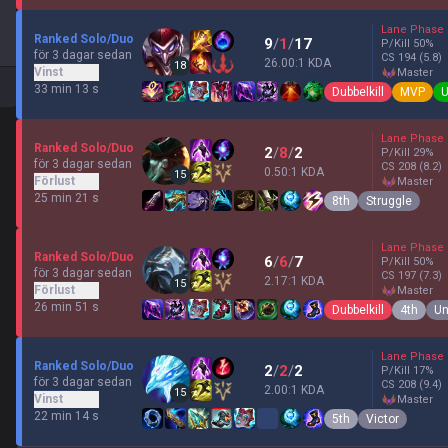
Lane Phase
Ranked Solo/Duo
9
/
1
/
17
P/Kill
50
%
för 3 dagar sedan
CS
194
(5.8)
26.00:1 KDA
18
Vinst
master
33 min 13 s
Dubbelkill
MVP
U
Lane Phase
Ranked Solo/Duo
2
/
8
/
2
P/Kill
29
%
för 3 dagar sedan
CS
208
(8.2)
0.50:1 KDA
15
Förlust
master
25 min 21 s
8th
Struggle
Lane Phase
Ranked Solo/Duo
6
/
6
/
7
P/Kill
50
%
för 3 dagar sedan
CS
197
(7.3)
2.17:1 KDA
15
Förlust
master
26 min 51 s
Dubbelkill
4th
Un
Lane Phase
Ranked Solo/Duo
2
/
2
/
2
P/Kill
17
%
för 3 dagar sedan
CS
208
(9.4)
2.00:1 KDA
15
Vinst
master
22 min 14 s
5th
Victor