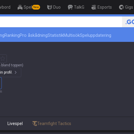
ivbord
Spel
Duo
TalkG
Esports
Gigs
New
r
ing
Ranking
Pro åskådning
Statistik
Multisök
Speluppdatering
 bland toppen)
n profil.
an
Livespel
Teamfight Tactics