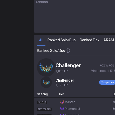
ANNONS
All
Ranked Solo/Duo
Ranked Flex
ARAM
Ranked Solo/Duo
challenger
623
W
608
Vinstprocent
51
1,056
LP
challenger
Topp-tier
1,100
LP
Säsong
Tier
L
master
37
S2025
diamond 3
6
S2024 S3