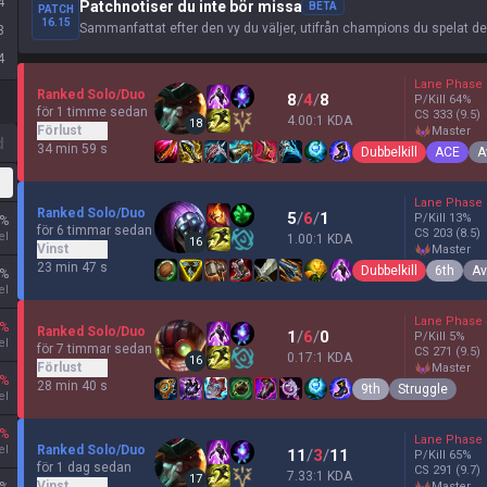
4
Patchnotiser du inte bör missa
BETA
PATCH
16.15
Sammanfattat efter den vy du väljer, utifrån champions du spelat d
3
4
Lane Phase
Ranked Solo/Duo
8
/
4
/
8
P/Kill
64
%
för 1 timme sedan
CS
333
(9.5)
4.00:1 KDA
18
Förlust
master
d
34 min 59 s
Dubbelkill
ACE
A
Lane Phase
Ranked Solo/Duo
5
/
6
/
1
P/Kill
13
%
%
för 6 timmar sedan
CS
203
(8.5)
el
1.00:1 KDA
16
Vinst
master
23 min 47 s
Dubbelkill
6th
Av
%
el
Lane Phase
%
Ranked Solo/Duo
1
/
6
/
0
P/Kill
5
%
el
för 7 timmar sedan
CS
271
(9.5)
0.17:1 KDA
16
Förlust
master
%
28 min 40 s
9th
Struggle
el
%
Lane Phase
el
Ranked Solo/Duo
11
/
3
/
11
P/Kill
65
%
för 1 dag sedan
CS
291
(9.7)
7.33:1 KDA
17
Vinst
master