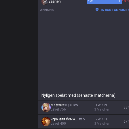
Zaahen
1
W
0
L
100
ANNONS
TA BORT ANNONS
Nyligen spelat med (senaste matcherna)
Мафяня
#
Q3ERW
1W / 2L
33
Level
756
3
Matcher
игра для бомжей
#
sosi
2W / 1L
67
Level
400
3
Matcher