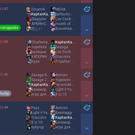
Show More Detail Games
63
:
37
Dinamik
МЕНА
KapitanKakao
perfectionist
Slаyyyter
Los Duckos
АРМЯНСКИЙ ТВОРОГ
month of pain
nstoppable
悲しい
BraveHearts
Show More Detail Games
50
:
50
Charlemagne
KapitanKakao
hopeless kid
Saquga
халяцык
Los Duckos
КАТЕРИНА ПЕТРОВА
Draconis
Кузя
Trojahter Jackms
Show More Detail Games
55
:
45
Savage BronyBoy
Astrom
Savage Zaci Chan
hopeless kid
KapitanKakao
ЧучелоМяучело
Блэкмор
Light十Yagami
lucky
игра для бомжей
8 iz 10
Show More Detail Games
56
:
44
Peyz
Astrom
Light十Yagami
BeeHappy
Draconis
KapitanKakao
8 iz 10
Блэкмор
kykyrop
игра для бомжей
Show More Detail Games