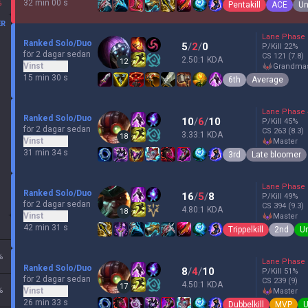
32 min 00 s
%
Pentakill
ACE
Un
ER
Lane Phase
Ranked Solo/Duo
5
/
2
/
0
P/Kill
22
%
för 2 dagar sedan
CS
121
(7.8)
2.50:1 KDA
12
Vinst
grandma
15 min 30 s
6th
Average
Lane Phase
Ranked Solo/Duo
10
/
6
/
10
P/Kill
45
%
för 2 dagar sedan
CS
263
(8.3)
3.33:1 KDA
18
Vinst
master
31 min 34 s
3rd
Late bloomer
Lane Phase
Ranked Solo/Duo
16
/
5
/
8
P/Kill
49
%
för 2 dagar sedan
CS
394
(9.3)
4.80:1 KDA
18
Vinst
master
42 min 31 s
Trippelkill
2nd
U
%
Lane Phase
Ranked Solo/Duo
8
/
4
/
10
P/Kill
51
%
för 2 dagar sedan
CS
239
(9)
4.50:1 KDA
17
%
Vinst
master
26 min 33 s
Dubbelkill
MVP
U