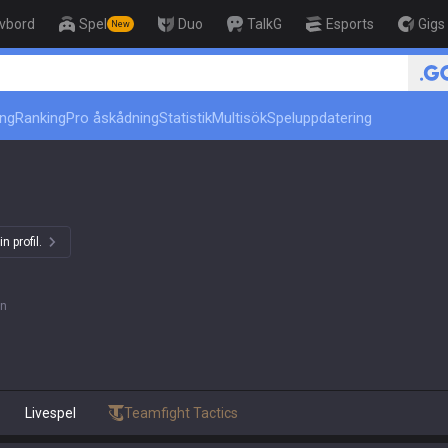
ivbord
Spel
Duo
TalkG
Esports
Gigs
New
r
🏆 Rank Up in 3 Days
ing
Ranking
Pro åskådning
Statistik
Multisök
Speluppdatering
n profil.
an
Livespel
Teamfight Tactics