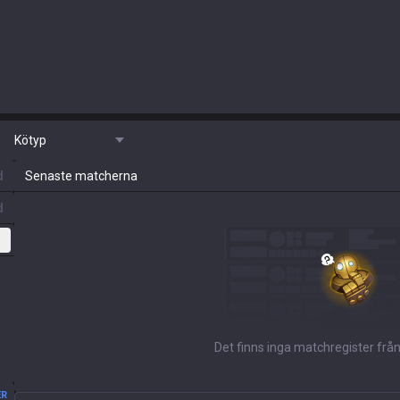
Kötyp
d
Senaste matcherna
d
Det finns inga matchregister från
ER