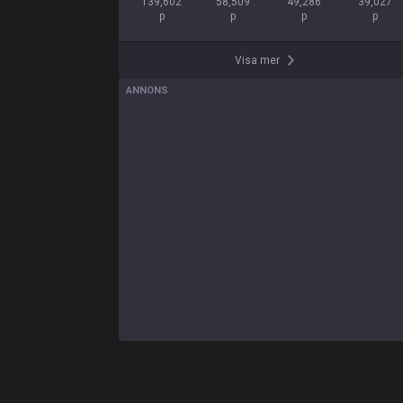
139,602

58,509

49,286

39,027

p
p
p
p
Visa mer
ANNONS