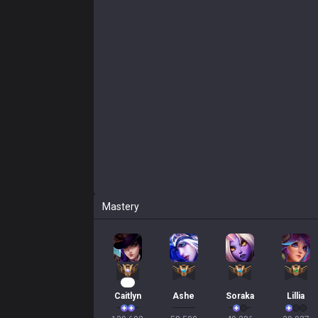
Mastery
13
Caitlyn
Ashe
Soraka
Lillia