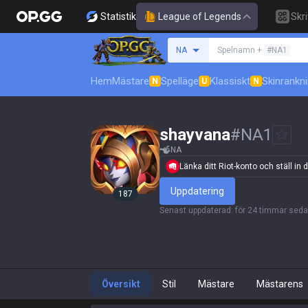
Statistik
League of Legends
Skr
Sök efter en summone
NA
Spelnamn +
#NA1
Hem
Mästare
Spelläge
Klassiskt
Skinrankn
N
U
N
shayvana
#
NA1
NA
Länka ditt Riot-konto och ställ in di
Uppdatering
187
Senast uppdaterad
:
för 24 timmar sed
Översikt
Stil
Mästare
Mästarens