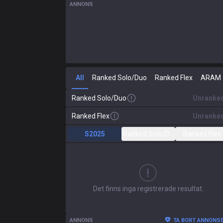
ANNONS
All
Ranked Solo/Duo
Ranked Flex
ARAM
Ranked Solo/Duo
Unranke
Ranked Flex
Unranke
S2025
Ranked Solo/Duo
Ranked Flex
Det finns inga registrerade resultat.
ANNONS
TA BORT ANNONS