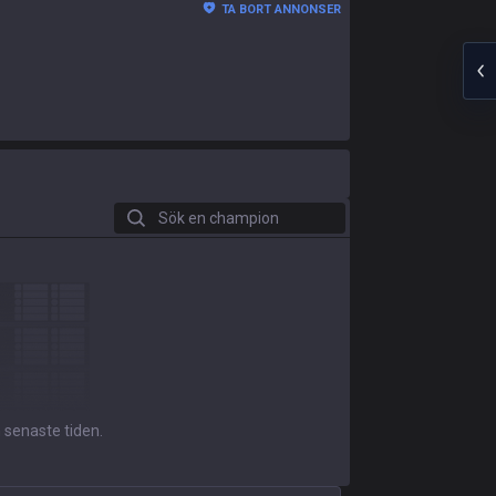
TA BORT ANNONSER
Sök en champion
 senaste tiden.