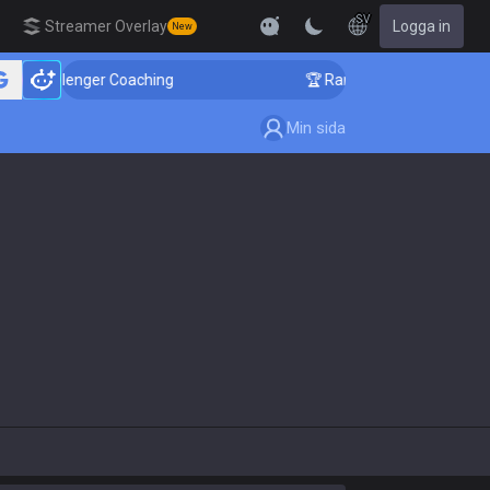
SV
Streamer Overlay
Logga in
New
! Challenger Coaching
🏆 Rank Up in 3 Days! Challen
Min sida