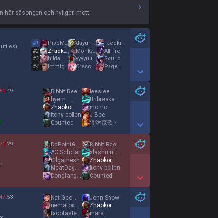
en här säsongen och nyligen mött.
#
1
PipoMaster
dayungbreacher
Tacokisser
uttles
)
#
2
Zhaokoi
MonkyKub
AllFire
#
3
hilda
yyyyuuuurrrr
Soul of Embers
#
4
Immigrant
Crescent Fox
Page Up
Show More Detail Games
51
:
49
Ribbit Reel
leeslee
hyem
Unbreakable
Zhaokoi
momo
itchy pollen
J Bee
Counted
银沐森歌丶
Show More Detail Games
71
:
29
DaPointGuard
Ribbit Reel
AC Scholar
slashmute all
Gilgamesh
Zhaokoi
 1
MeatDaggerStrike
itchy pollen
Dongfang Zui
Counted
Show More Detail Games
47
:
53
Nat Geo Wild
John Snow
nematodesoup
Zhaokoi
tacotastegood
mars
 3