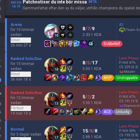
1
Patchnotiser du inte bör missa
BETA
PATCH
16.15
Sammanfattat efter den vy du väljer, utifrån champions du spelat d
5
0
Arena
#2
8
/
7
/
9
för 10 timmar
(
Team Sc
sedan
2.43:1 KDA
18
Vinst
Dubbelkill
26 min 27 s
Lane Phase
Ranked Solo/Duo
L
8
/
5
/
17
P/Kill
47
%
för 15 timmar
%
CS
229
(6.3)
sedan
5.00:1 KDA
18
master
Vinst
MVP
Unstoppable
36 min 18 s
Lane Phase
Ranked Solo/Duo
P
5
/
2
/
2
P/Kill
47
%
för 15 timmar
CS
191
(9.9)
sedan
3.50:1 KDA
13
8
diamond
Förlust
ACE
Unlucky
5
19 min 19 s
6
Lane Phase
1
Normal
15
/
8
/
8
P/Kill
50
%
för 3 dagar sedan
CS
193
(5.9)
7
2.88:1 KDA
17
Vinst
platinum