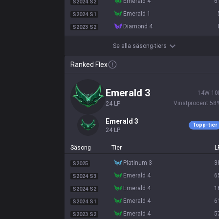
emerald 4
6
S2024 S2
emerald 1
S2024 S1
diamond 4
S2023 S2
Se alla säsong-tiers
Ranked Flex
emerald 3
14
W
10
Vinstprocent
58
24
LP
emerald 3
Topp-tier
24
LP
Säsong
Tier
L
platinum 3
3
S2025
emerald 4
6
S2024 S3
emerald 4
1
S2024 S2
emerald 4
6
S2024 S1
emerald 4
5
S2023 S2