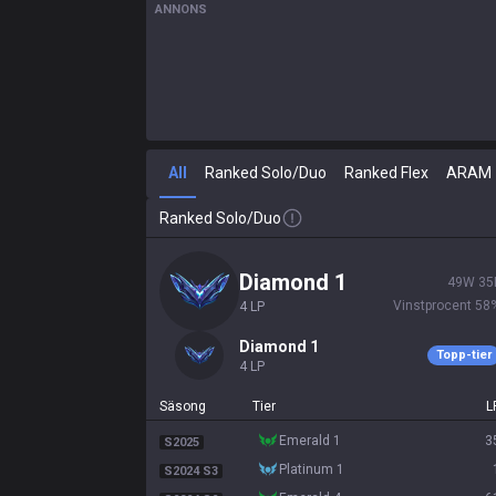
ANNONS
All
Ranked Solo/Duo
Ranked Flex
ARAM
Ranked Solo/Duo
diamond 1
49
W
35
Vinstprocent
58
4
LP
diamond 1
Topp-tier
4
LP
Säsong
Tier
L
emerald 1
3
S2025
platinum 1
S2024 S3