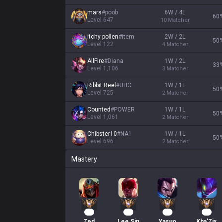
mars
#
poob
6W / 4L
60
Level
647
10
Matcher
itchy pollen
#
item
2W / 2L
50
Level
122
4
Matcher
AllFire
#
Diana
1W / 2L
33
Level
1,106
3
Matcher
Ribbit Reel
#
UHC
1W / 1L
50
Level
725
2
Matcher
Counted
#
POWER
1W / 1L
50
Level
1,061
2
Matcher
Chibster10
#
NA1
1W / 1L
50
Level
696
2
Matcher
Mastery
82
56
44
36
Zed
Lee Sin
Yasuo
Kha'Zix