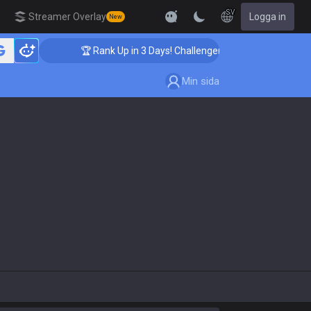
SV
Streamer Overlay
Logga in
New
🏆 Rank Up in 3 Days! Challenger Coaching
Min sida