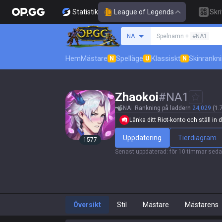
Statistik
League of Legends
Skr
Sök efter en summone
NA
Spelnamn +
#NA1
Hem
Mästare
Spelläge
Klassiskt
Skinrankn
N
U
N
Zhaokoi
#
NA1
NA
Rankning på laddern
24,029
(1.
Länka ditt Riot-konto och ställ in di
Uppdatering
Tierdiagram
1577
Senast uppdaterad
:
för 10 timmar sed
Översikt
Stil
Mästare
Mästarens