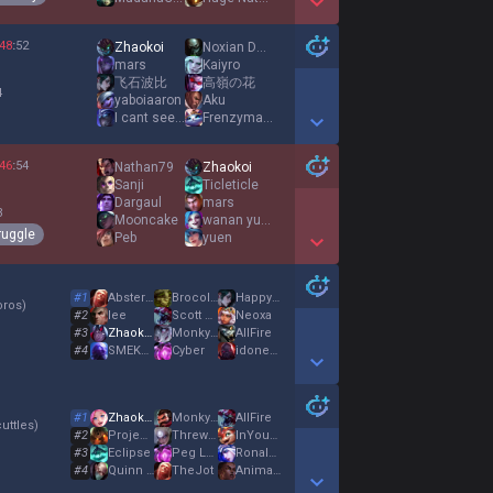
Show More Detail Games
48
:
52
Zhaokoi
Noxian Daddy
mars
Kaiyro
飞石波比
高嶺の花
4
yaboiaaron
Aku
I cant see lol
Frenzymaxxing
Show More Detail Games
46
:
54
Nathan79
Zhaokoi
Sanji
Ticleticle
Dargaul
mars
3
Mooncake
wanan yuen
ruggle
Peb
yuen
Show More Detail Games
#
1
Abstergent
BrocoliEnBikini
Happyflow
oros
)
#
2
lee
Scott Pilgrim
Neoxa
#
3
Zhaokoi
MonkyKub
AllFire
#
4
SMEKOODA
Cyber
idonevenknow
Show More Detail Games
#
1
Zhaokoi
MonkyKub
AllFire
uttles
)
#
2
ProjectViktor
Threw Your Game
InYoungRen
#
3
Eclipse
Peg Leg
Ronald Reggin
#
4
Quinn Bot
TheJot
Animal Teammates