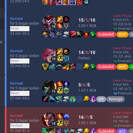
22 min 04 s
Lane Phase
Normal
15
/
5
/
10
P/Kill
51
%
för 5 dagar sedan
CS
222
(6.6)
5.00:1 KDA
18
Vinst
emerald 
33 min 30 s
Dubbelkill
MVP
V
ER
Lane Phase
Normal
14
/
0
/
10
P/Kill
59
%
för 5 dagar sedan
CS
221
(8.6)
Perfect
18
Vinst
emerald 
25 min 50 s
Dubbelkill
MVP
U
Lane Phase
Normal
5
/
6
/
5
P/Kill
34
%
för 5 dagar sedan
CS
187
(6.7)
1.67:1 KDA
16
Vinst
platinum
27 min 44 s
6th
Average
Lane Phase
Normal
16
/
7
/
5
P/Kill
58
%
för 5 dagar sedan
CS
190
(6)
3.00:1 KDA
18
Förlust
emerald 
31 min 31 s
Dubbelkill
ACE
U