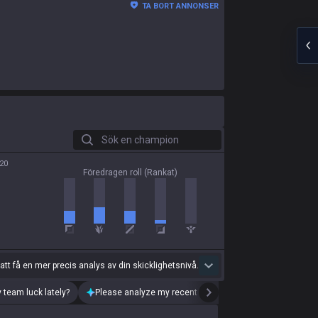
TA BORT ANNONSER
Sök en champion
20
Föredragen roll (Rankat)
 att få en mer precis analys av din skicklighetsnivå.
 team luck lately?
Please analyze my recent playstyle.