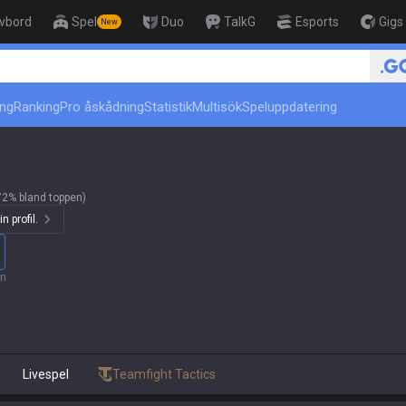
ivbord
Spel
Duo
TalkG
Esports
Gigs
New
r
ing
Ranking
Pro åskådning
Statistik
Multisök
Speluppdatering
72% bland toppen)
n profil.
an
Livespel
Teamfight Tactics