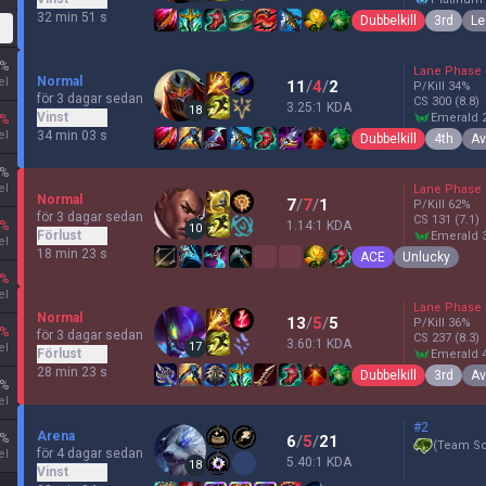
32 min 51 s
Dubbelkill
3rd
Le
%
Lane Phase
Normal
el
11
/
4
/
2
P/Kill
34
%
för 3 dagar sedan
CS
300
(8.8)
3.25:1 KDA
18
Vinst
emerald 
%
el
34 min 03 s
Dubbelkill
4th
Av
%
el
Lane Phase
Normal
7
/
7
/
1
P/Kill
62
%
för 3 dagar sedan
CS
131
(7.1)
%
1.14:1 KDA
10
Förlust
emerald 
el
18 min 23 s
ACE
Unlucky
%
el
Lane Phase
Normal
13
/
5
/
5
P/Kill
36
%
%
för 3 dagar sedan
CS
237
(8.3)
3.60:1 KDA
17
el
Förlust
emerald 
28 min 23 s
Dubbelkill
3rd
Av
%
el
#2
Arena
%
6
/
5
/
21
(
Team Sc
för 4 dagar sedan
el
5.40:1 KDA
18
Vinst