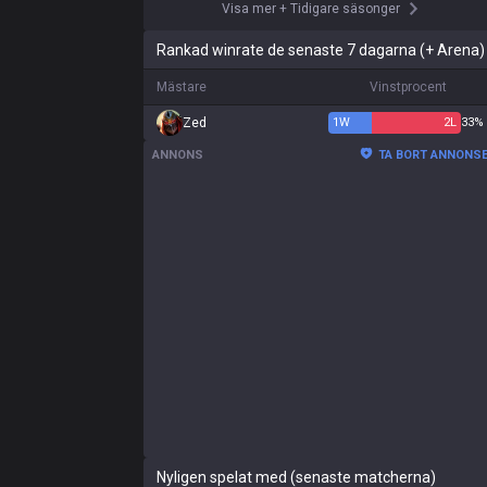
Visa mer
+
Tidigare säsonger
Rankad winrate de senaste 7 dagarna (+ Arena)
Mästare
Vinstprocent
Zed
1
W
2
L
33%
ANNONS
TA BORT ANNONS
Nyligen spelat med (senaste matcherna)