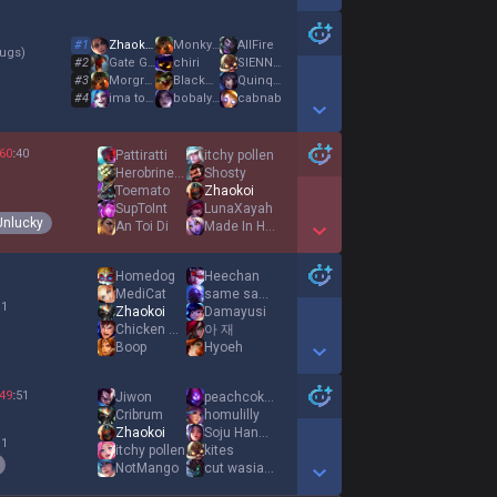
Show More Detail Games
#
1
Zhaokoi
MonkyKub
AllFire
ugs
)
#
2
Gate Guardian
chiri
SIENNA SPIRO
#
3
Morgrom
BlackPython009
Quinque
#
4
ima touch u boy
bobalyly
cabnab
Show More Detail Games
60
:
40
Pattiratti
itchy pollen
HerobrineHax
Shosty
Toemato
Zhaokoi
SupToInt
LunaXayah
Unlucky
An Toi Di
Made In Heaven
Show More Detail Games
Homedog
Heechan
MediCat
same same
 1
Zhaokoi
Damayusi
Chicken Coitus
아 재
Boop
Hyoeh
Show More Detail Games
49
:
51
Jiwon
peachcoke411
Cribrum
homulilly
Zhaokoi
Soju Hanzan
 1
itchy pollen
kites
NotMango
cut wasian boy
Show More Detail Games