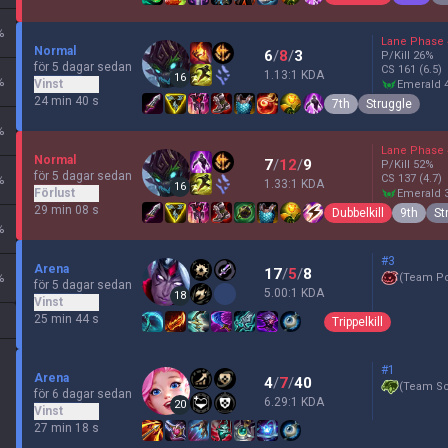
%
Lane Phase
Normal
6
/
8
/
3
P/Kill
26
%
för 5 dagar sedan
CS
161
(6.5)
1.13:1 KDA
16
%
Vinst
emerald 
24 min 40 s
7th
Struggle
%
Lane Phase
Normal
7
/
12
/
9
P/Kill
52
%
för 5 dagar sedan
CS
137
(4.7)
%
1.33:1 KDA
16
Förlust
emerald 
29 min 08 s
Dubbelkill
9th
St
%
#3
Arena
17
/
5
/
8
%
(
Team P
för 5 dagar sedan
5.00:1 KDA
18
Vinst
25 min 44 s
Trippelkill
#1
Arena
4
/
7
/
40
(
Team Sc
för 6 dagar sedan
6.29:1 KDA
20
Vinst
27 min 18 s