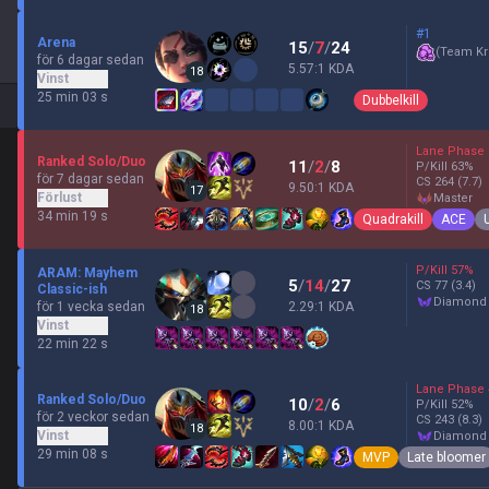
#1
Arena
15
/
7
/
24
(
Team Kr
för 6 dagar sedan
5.57:1 KDA
18
Vinst
25 min 03 s
Dubbelkill
Lane Phase
Ranked Solo/Duo
11
/
2
/
8
P/Kill
63
%
för 7 dagar sedan
CS
264
(7.7)
9.50:1 KDA
17
Förlust
master
34 min 19 s
Quadrakill
ACE
P/Kill
57
%
ARAM: Mayhem
5
/
14
/
27
CS
77
(3.4)
Classic-ish
diamond
för 1 vecka sedan
2.29:1 KDA
18
Vinst
22 min 22 s
Lane Phase
Ranked Solo/Duo
10
/
2
/
6
P/Kill
52
%
för 2 veckor sedan
CS
243
(8.3)
8.00:1 KDA
18
Vinst
diamond
29 min 08 s
MVP
Late bloomer