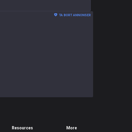
TA BORT ANNONSER
Resources
More