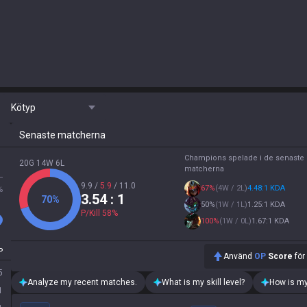
Kötyp
Senaste matcherna
Champions spelade i de senaste 
20G 14W 6L
matcherna
L
9.9
/
5.9
/
11.0
67
%
(
4W / 2L
)
4.48:1 KDA
%
3.54
: 1
70
%
50
%
(
1W / 1L
)
1.25:1 KDA
P/Kill
58
%
100
%
(
1W / 0L
)
1.67:1 KDA
P
Använd
OP
Score
för
5
Analyze my recent matches.
What is my skill level?
How is my
1