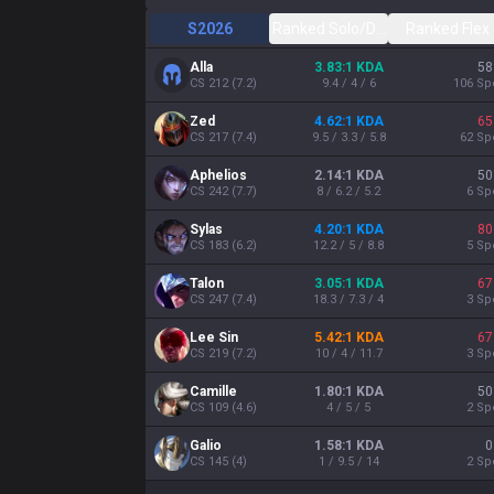
S2026
Ranked Solo/Duo
Ranked Flex
Alla
3.83:1 KDA
58
CS
212
(
7.2
)
9.4 / 4 / 6
106
Sp
Zed
4.62:1 KDA
65
CS
217
(
7.4
)
9.5 / 3.3 / 5.8
62
Sp
Aphelios
2.14:1 KDA
50
CS
242
(
7.7
)
8 / 6.2 / 5.2
6
Sp
Sylas
4.20:1 KDA
80
CS
183
(
6.2
)
12.2 / 5 / 8.8
5
Sp
Talon
3.05:1 KDA
67
CS
247
(
7.4
)
18.3 / 7.3 / 4
3
Sp
Lee Sin
5.42:1 KDA
67
CS
219
(
7.2
)
10 / 4 / 11.7
3
Sp
Camille
1.80:1 KDA
50
CS
109
(
4.6
)
4 / 5 / 5
2
Sp
Galio
1.58:1 KDA
0
CS
145
(
4
)
1 / 9.5 / 14
2
Sp