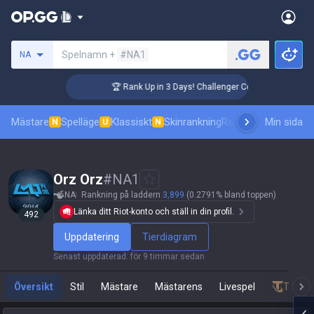
Sök efter en summoner
Spelnamn +
#NA1
NA
🏆 Rank Up in 3 Days! Challenger Coaching
Mästare
Spelläge
Klassiskt
Skinrankning
Ranking
Pro åskådni
Min sida
N
U
N
Orz Orz
#
NA1
NA
Rankning på laddern
3,899
(0.2791% bland toppen)
Länka ditt Riot-konto och ställ in din profil.
492
Uppdatering
Tierdiagram
Senast uppdaterad
:
för 9 timmar sedan
Översikt
Stil
Mästare
Mästarens
Livespel
Teamfi