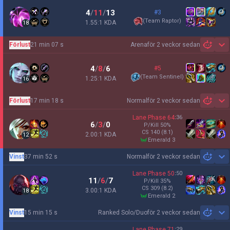
4
/
11
/
13
#3
(
Team Raptor
)
1.55:1 KDA
18
Förlust
21 min 07 s
Arena
för 2 veckor sedan
Sh
4
/
8
/
6
#5
(
Team Sentinel
)
1.25:1 KDA
16
Förlust
17 min 18 s
Normal
för 2 veckor sedan
Sh
Lane Phase
64
:
36
6
/
3
/
0
P/Kill
50
%
CS
140
(8.1)
2.00:1 KDA
12
emerald 3
Vinst
37 min 52 s
Normal
för 2 veckor sedan
Sh
Lane Phase
50
:
50
11
/
6
/
7
P/Kill
35
%
CS
309
(8.2)
3.00:1 KDA
18
emerald 2
Vinst
15 min 15 s
Ranked Solo/Duo
för 2 veckor sedan
Sh
Lane Phase
71
:
29