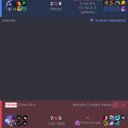
2
/
0
/
8
P/Kill
37
%
CS
102
(6.7)
Perfect
12
master
ANNONS
TA BORT ANNONSER
Förlust
22 min 00 s
Arena
för 2 veckor sedan
Sh
7
/
8
/
5
#5
(
Team Krugs
)
1.50:1 KDA
14