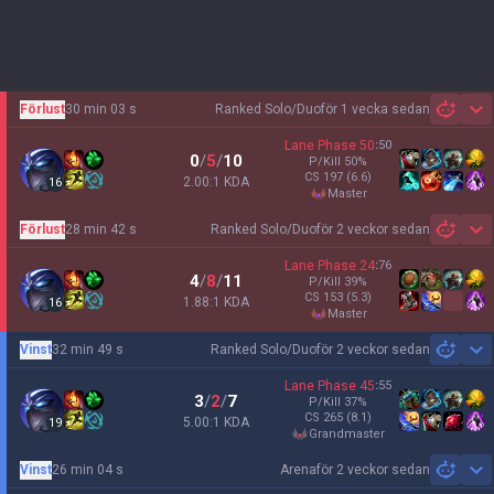
Förlust
30 min 03 s
Ranked Solo/Duo
för 1 vecka sedan
Sh
Lane Phase
50
:
50
0
/
5
/
10
P/Kill
50
%
CS
197
(6.6)
2.00:1 KDA
16
master
Förlust
28 min 42 s
Ranked Solo/Duo
för 2 veckor sedan
Sh
Lane Phase
24
:
76
4
/
8
/
11
P/Kill
39
%
CS
153
(5.3)
1.88:1 KDA
16
master
Vinst
32 min 49 s
Ranked Solo/Duo
för 2 veckor sedan
Sh
Lane Phase
45
:
55
3
/
2
/
7
P/Kill
37
%
CS
265
(8.1)
5.00:1 KDA
19
grandmaster
Vinst
26 min 04 s
Arena
för 2 veckor sedan
Sh