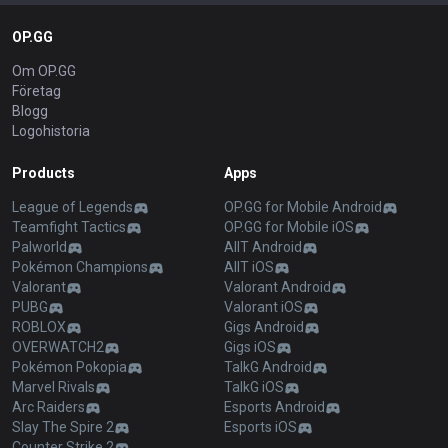
OP.GG
Om OP.GG
Företag
Blogg
Logohistoria
Products
Apps
League of Legends
OP.GG for Mobile Android
Teamfight Tactics
OP.GG for Mobile iOS
Palworld
AllT Android
Pokémon Champions
AllT iOS
Valorant
Valorant Android
PUBG
Valorant iOS
ROBLOX
Gigs Android
OVERWATCH2
Gigs iOS
Pokémon Pokopia
TalkG Android
Marvel Rivals
TalkG iOS
Arc Raiders
Esports Android
Slay The Spire 2
Esports iOS
Counter Strike 2