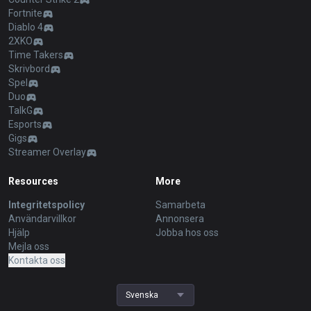
Fortnite
Diablo 4
2XKO
Time Takers
Skrivbord
Spel
Duo
TalkG
Esports
Gigs
Streamer Overlay
Resources
More
Integritetspolicy
Samarbeta
Användarvillkor
Annonsera
Hjälp
Jobba hos oss
Mejla oss
Kontakta oss
Svenska