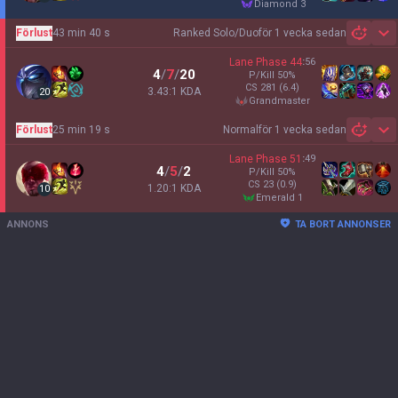
diamond 3
Förlust
43 min 40 s
Ranked Solo/Duo
för 1 vecka sedan
Sh
Lane Phase
44
:
56
4
/
7
/
20
P/Kill
50
%
CS
281
(6.4)
3.43:1 KDA
20
grandmaster
Förlust
25 min 19 s
Normal
för 1 vecka sedan
Sh
Lane Phase
51
:
49
4
/
5
/
2
P/Kill
50
%
CS
23
(0.9)
1.20:1 KDA
10
emerald 1
ANNONS
TA BORT ANNONSER