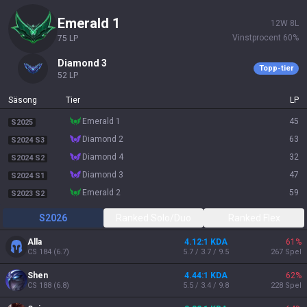
emerald 1
12
W
8
L
Vinstprocent
60
%
75
LP
diamond 3
Topp-tier
52
LP
Säsong
Tier
LP
emerald 1
45
S2025
diamond 2
63
S2024 S3
diamond 4
32
S2024 S2
diamond 3
47
S2024 S1
emerald 2
59
S2023 S2
S2026
Ranked Solo/Duo
Ranked Flex
Alla
4.12:1 KDA
61
%
CS
184
(
6.7
)
5.7 / 3.7 / 9.5
267
Spel
Shen
4.44:1 KDA
62
%
CS
188
(
6.8
)
5.5 / 3.4 / 9.8
228
Spel