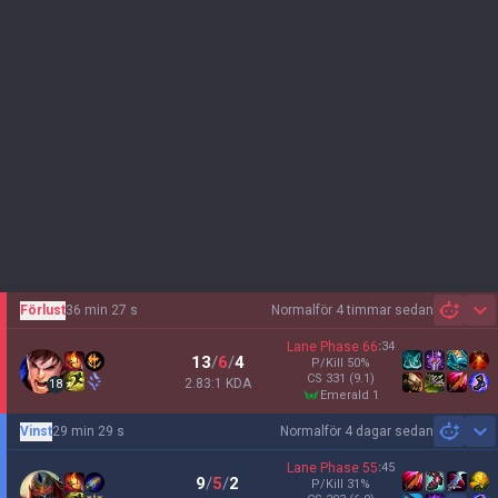
Förlust
36 min 27 s
Normal
för 4 timmar sedan
Sh
Lane Phase
66
:
34
13
/
6
/
4
P/Kill
50
%
CS
331
(9.1)
2.83:1 KDA
18
emerald 1
Vinst
29 min 29 s
Normal
för 4 dagar sedan
Sh
Lane Phase
55
:
45
9
/
5
/
2
P/Kill
31
%