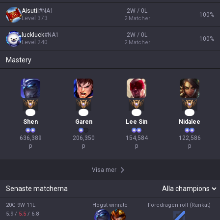
Aisutii
#
NA1
2W / 0L
100
%
Level
373
2
Matcher
luckluck
#
NA1
2W / 0L
100
%
Level
240
2
Matcher
Mastery
60
17
17
14
Shen
Garen
Lee Sin
Nidalee
636,389

206,350

154,584

122,586

p
p
p
p
Visa mer
Senaste matcherna
20G 9W 11L
Högst winrate
Föredragen roll (Rankat)
5.9
/
5.5
/
6.8