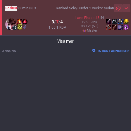
Förlust
23 min 06 s
Ranked Solo/Duo
för 2 veckor sedan
Sh
Lane Phase
46
:
54
3
/
7
/
4
P/Kill
32
%
CS
122
(5.3)
1.00:1 KDA
13
master
Visa mer
ANNONS
TA BORT ANNONSER