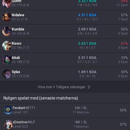
Quinn
3.32:1 KDA
64
%
CS
179
(
6.4
)
7.8 / 5.2 / 9.4
11
Spel
Nidalee
4.31:1 KDA
57
%
CS
51
(
1.9
)
5.1 / 4.1 / 12.7
7
Spel
Rumble
2.09:1 KDA
50
%
CS
163
(
6.4
)
4.8 / 5.5 / 6.8
4
Spel
Riven
3.42:1 KDA
67
%
CS
186
(
7.7
)
10 / 4 / 3.7
3
Spel
Akali
2.31:1 KDA
33
%
CS
188
(
7.3
)
8.7 / 5.3 / 3.7
3
Spel
Sylas
1.69:1 KDA
50
%
CS
113
(
3.8
)
3.5 / 8 / 10
2
Spel
Visa mer
+
Tidigare säsonger
Nyligen spelat med (senaste matcherna)
Fwobert
#
8771
6W / 5L
55
%
Level
197
11
Matcher
xDestine
#
NLP
4W / 3L
57
%
Level
523
7
Matcher