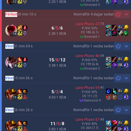
CS
203
(6.9)
2.20:1 KDA
17
emerald 2
Förlust
30 min 10 s
Normal
för 4 dagar sedan
Sh
Lane Phase
27
:
73
6
/
5
/
6
P/Kill
52
%
CS
185
(6.1)
2.40:1 KDA
16
emerald 1
Vinst
31 min 04 s
Normal
för 1 vecka sedan
Sh
Lane Phase
46
:
54
15
/
8
/
12
P/Kill
57
%
CS
199
(6.4)
3.38:1 KDA
18
emerald 2
Vinst
15 min 56 s
Normal
för 1 vecka sedan
Sh
Lane Phase
59
:
41
5
/
2
/
4
P/Kill
50
%
CS
111
(7)
4.50:1 KDA
11
diamond 4
Vinst
26 min 26 s
Normal
för 1 vecka sedan
Sh
Lane Phase
57
:
43
11
/
5
/
8
P/Kill
40
%
CS
203
(7.7)
3.80:1 KDA
16