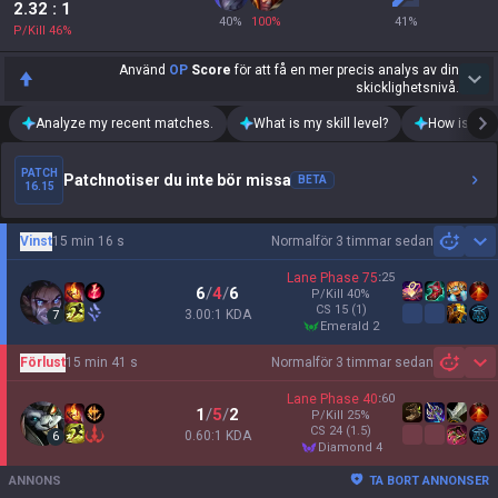
2.32
: 1
40
%
100
%
41
%
P/Kill
46
%
Använd
OP
Score
för att få en mer precis analys av din
skicklighetsnivå.
Analyze my recent matches.
What is my skill level?
How is my t
PATCH
Patchnotiser du inte bör missa
BETA
16.15
Vinst
15 min 16 s
Normal
för 3 timmar sedan
Sh
Lane Phase
75
:
25
6
/
4
/
6
P/Kill
40
%
CS
15
(1)
3.00:1 KDA
7
emerald 2
Förlust
15 min 41 s
Normal
för 3 timmar sedan
Sh
Lane Phase
40
:
60
1
/
5
/
2
P/Kill
25
%
CS
24
(1.5)
0.60:1 KDA
6
diamond 4
ANNONS
TA BORT ANNONSER