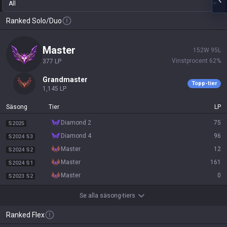
All
Ranked Solo/Duo
master
152
W
95
L
Vinstprocent
62
%
377
LP
grandmaster
Topp-tier
1,145
LP
Säsong
Tier
LP
diamond 2
75
S2025
diamond 4
96
S2024 S3
master
12
S2024 S2
master
161
S2024 S1
master
0
S2023 S2
Se alla säsong-tiers
Ranked Flex