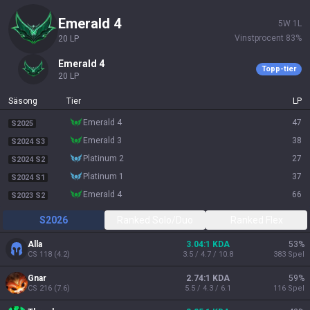
emerald 4
5
W
1
L
Vinstprocent
83
%
20
LP
emerald 4
Topp-tier
20
LP
Säsong
Tier
LP
emerald 4
47
S2025
emerald 3
38
S2024 S3
platinum 2
27
S2024 S2
platinum 1
37
S2024 S1
emerald 4
66
S2023 S2
S2026
Ranked Solo/Duo
Ranked Flex
Alla
3.04:1 KDA
53
%
CS
118
(
4.2
)
3.5 / 4.7 / 10.8
383
Spel
Gnar
2.74:1 KDA
59
%
CS
216
(
7.6
)
5.5 / 4.3 / 6.1
116
Spel