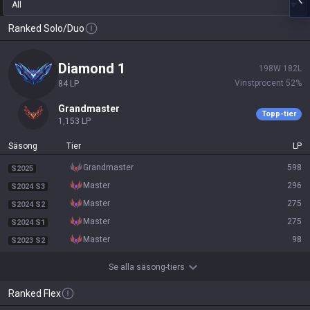
All
Ranked Solo/Duo
diamond 1
198
W
182
L
Vinstprocent
52
%
84
LP
grandmaster
Topp-tier
1,153
LP
Säsong
Tier
LP
grandmaster
598
S2025
master
296
S2024 S3
master
275
S2024 S2
master
275
S2024 S1
master
98
S2023 S2
Se alla säsong-tiers
Ranked Flex