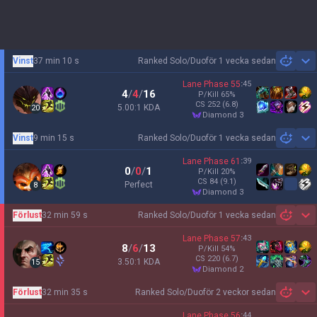
Vinst
37 min 10 s
Ranked Solo/Duo
för 1 vecka sedan
Sh
Lane Phase
55
:
45
4
/
4
/
16
P/Kill
65
%
CS
252
(6.8)
5.00:1 KDA
20
diamond 3
Vinst
9 min 15 s
Ranked Solo/Duo
för 1 vecka sedan
Sh
Lane Phase
61
:
39
0
/
0
/
1
P/Kill
20
%
CS
84
(9.1)
Perfect
8
diamond 3
Förlust
32 min 59 s
Ranked Solo/Duo
för 1 vecka sedan
Sh
Lane Phase
57
:
43
8
/
6
/
13
P/Kill
54
%
CS
220
(6.7)
3.50:1 KDA
15
diamond 2
Förlust
32 min 35 s
Ranked Solo/Duo
för 2 veckor sedan
Sh
Lane Phase
56
:
44