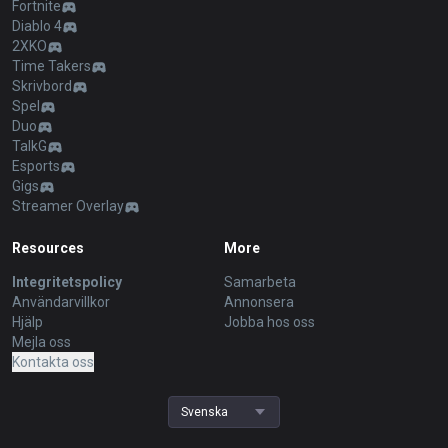
Fortnite
Diablo 4
2XKO
Time Takers
Skrivbord
Spel
Duo
TalkG
Esports
Gigs
Streamer Overlay
Resources
More
Integritetspolicy
Samarbeta
Användarvillkor
Annonsera
Hjälp
Jobba hos oss
Mejla oss
Kontakta oss
Svenska