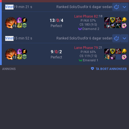
Vinst
19 min 21 s
Ranked Solo/Duo
för 6 dagar sedan
Sh
Lane Phase
82
:
18
13
/
0
/
4
P/Kill
57
%
CS
183
(9.5)
Perfect
15
diamond 2
Vinst
15 min 52 s
Ranked Solo/Duo
för 6 dagar sedan
Sh
Lane Phase
79
:
21
9
/
0
/
2
P/Kill
65
%
CS
119
(7.5)
Perfect
13
emerald 1
ANNONS
TA BORT ANNONSER