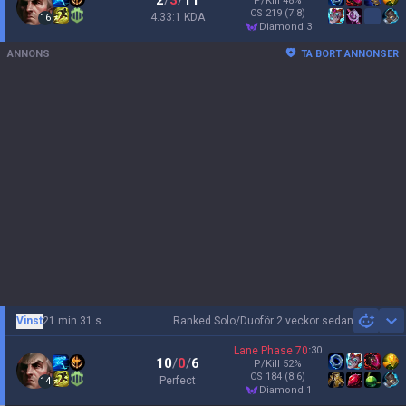
2
/
3
/
11
P/Kill
48
%
CS
219
(7.8)
4.33:1 KDA
16
diamond 3
ANNONS
TA BORT ANNONSER
Vinst
21 min 31 s
Ranked Solo/Duo
för 2 veckor sedan
Sh
Lane Phase
70
:
30
10
/
0
/
6
P/Kill
52
%
CS
184
(8.6)
Perfect
14
diamond 1