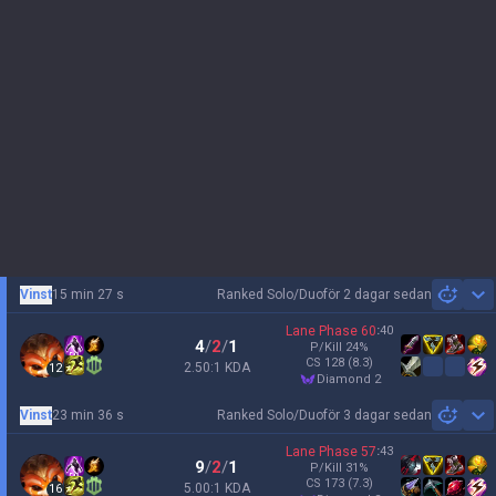
Vinst
15 min 27 s
Ranked Solo/Duo
för 2 dagar sedan
Sh
Lane Phase
60
:
40
4
/
2
/
1
P/Kill
24
%
CS
128
(8.3)
2.50:1 KDA
12
diamond 2
Vinst
23 min 36 s
Ranked Solo/Duo
för 3 dagar sedan
Sh
Lane Phase
57
:
43
9
/
2
/
1
P/Kill
31
%
CS
173
(7.3)
5.00:1 KDA
16