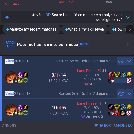
83
%
60
%
65
%
P/Kill
46
%
Använd
OP
Score
för att få en mer precis analys av din
skicklighetsnivå.
Analyze my recent matches.
What is my skill level?
How is my t
PATCH
Patchnotiser du inte bör missa
BETA
16.15
Vinst
30 min 19 s
Ranked Solo/Duo
för 3 timmar sedan
Sh
Lane Phase
62
:
38
3
/
1
/
14
P/Kill
36
%
CS
220
(7.3)
17.00:1 KDA
18
master
Vinst
27 min 18 s
Ranked Solo/Duo
för 2 dagar sedan
Sh
Lane Phase
49
:
51
10
/
4
/
6
P/Kill
50
%
CS
220
(8.1)
4.00:1 KDA
18
diamond 2
ANNONS
TA BORT ANNONSER