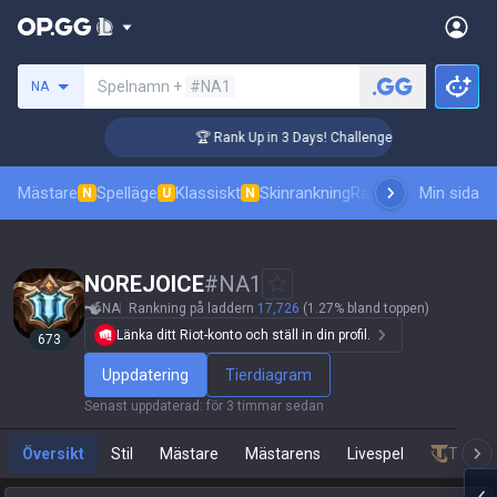
Sök efter en summoner
Spelnamn +
#NA1
NA
🏆 Rank Up in 3 Days! Challenger Coaching
Mästare
Spelläge
Klassiskt
Skinrankning
Ranking
Pro åskådni
Min sida
N
U
N
NOREJOICE
#
NA1
NA
Rankning på laddern
17,726
(1.27% bland toppen)
Länka ditt Riot-konto och ställ in din profil.
673
Uppdatering
Tierdiagram
Senast uppdaterad
:
för 3 timmar sedan
Översikt
Stil
Mästare
Mästarens
Livespel
Teamfi