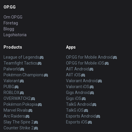
OP.GG
Om OP.GG
Företag
Blogg
Logohistoria
Products
Apps
League of Legends
OP.GG for Mobile Android
Teamfight Tactics
OP.GG for Mobile iOS
Palworld
AllT Android
Pokémon Champions
AllT iOS
Valorant
Valorant Android
PUBG
Valorant iOS
ROBLOX
Gigs Android
OVERWATCH2
Gigs iOS
Pokémon Pokopia
TalkG Android
Marvel Rivals
TalkG iOS
Arc Raiders
Esports Android
Slay The Spire 2
Esports iOS
Counter Strike 2