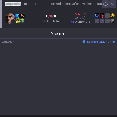
Omgörning
1 min 17 s
Ranked Solo/Duo
för 2 veckor sedan
Sh
P/Kill
0
%
0
/
0
/
0
CS
0
(0)
0.00:1 KDA
1
diamond 2
Visa mer
ANNONS
TA BORT ANNONSER