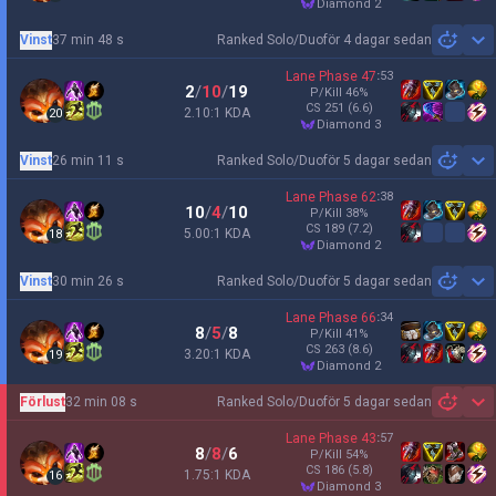
diamond 2
Vinst
37 min 48 s
Ranked Solo/Duo
för 4 dagar sedan
Sh
Lane Phase
47
:
53
2
/
10
/
19
P/Kill
46
%
CS
251
(6.6)
2.10:1 KDA
20
diamond 3
Vinst
26 min 11 s
Ranked Solo/Duo
för 5 dagar sedan
Sh
Lane Phase
62
:
38
10
/
4
/
10
P/Kill
38
%
CS
189
(7.2)
5.00:1 KDA
18
diamond 2
Vinst
30 min 26 s
Ranked Solo/Duo
för 5 dagar sedan
Sh
Lane Phase
66
:
34
8
/
5
/
8
P/Kill
41
%
CS
263
(8.6)
3.20:1 KDA
19
diamond 2
Förlust
32 min 08 s
Ranked Solo/Duo
för 5 dagar sedan
Sh
Lane Phase
43
:
57
8
/
8
/
6
P/Kill
54
%
CS
186
(5.8)
1.75:1 KDA
16
diamond 3