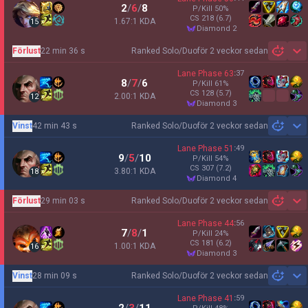
2
/
6
/
8
P/Kill
50
%
CS
218
(6.7)
1.67:1 KDA
15
diamond 2
Förlust
22 min 36 s
Ranked Solo/Duo
för 2 veckor sedan
Sh
Lane Phase
63
:
37
8
/
7
/
6
P/Kill
61
%
CS
128
(5.7)
2.00:1 KDA
12
diamond 3
Vinst
42 min 43 s
Ranked Solo/Duo
för 2 veckor sedan
Sh
Lane Phase
51
:
49
9
/
5
/
10
P/Kill
54
%
CS
307
(7.2)
3.80:1 KDA
18
diamond 4
Förlust
29 min 03 s
Ranked Solo/Duo
för 2 veckor sedan
Sh
Lane Phase
44
:
56
7
/
8
/
1
P/Kill
24
%
CS
181
(6.2)
1.00:1 KDA
16
diamond 3
Vinst
28 min 09 s
Ranked Solo/Duo
för 2 veckor sedan
Sh
Lane Phase
41
:
59