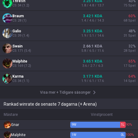
Thresh
3.25:1 KDA
43
%
CS
34
(
1.2
)
1.8 / 4.8 / 13.7
75
Spel
Braum
3.42:1 KDA
60
%
CS
28
(
1
)
1.4 / 4.6 / 14.3
68
Spel
Galio
3.25:1 KDA
48
%
CS
39
(
1.4
)
1.9 / 5.1 / 14.6
31
Spel
Swain
2.66:1 KDA
32
%
CS
171
(
5.4
)
5.8 / 6.5 / 11.6
28
Spel
Malphite
3.65:1 KDA
65
%
CS
169
(
7.2
)
3.6 / 2.7 / 6.3
17
Spel
Karma
3.17:1 KDA
64
%
CS
34
(
1.1
)
1.9 / 6.1 / 17.6
14
Spel
Visa mer
+
Tidigare säsonger
Rankad winrate de senaste 7 dagarna (+ Arena)
Mästare
Vinstprocent
Gnar
9
W
1
L
90%
Malphite
1
W
0
L
100%