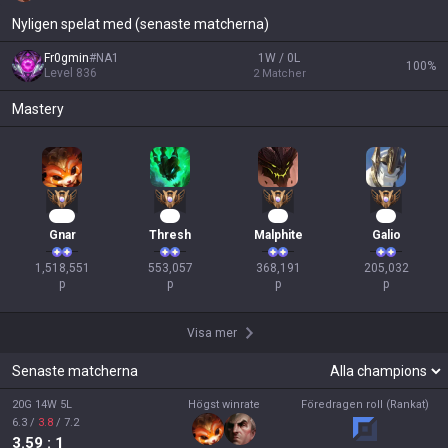
Nyligen spelat med (senaste matcherna)
Fr0gmin
#
NA1
1W / 0L
100
%
Level
836
2
Matcher
Mastery
141
53
36
21
Gnar
Thresh
Malphite
Galio
1,518,551

553,057

368,191

205,032

p
p
p
p
Visa mer
Senaste matcherna
20G 14W 5L
Högst winrate
Föredragen roll (Rankat)
6.3
/
3.8
/
7.2
3.59
: 1