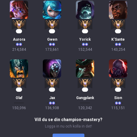
22
18
16
16
Aurora
Gwen
Yorick
K'Sante
214,584
173,661
152,544
143,254
15
15
14
13
Olaf
Jax
Gangplank
Sion
150,096
136,938
120,342
115,151
Vill du se din champion-mastery?
Logga in nu och kolla in det!