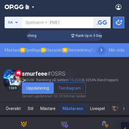
Sök efter en summoner
Spelnamn +
#NA1
NA
! Challenger Coaching
🏆 Rank Up in 3 Days! Challenger Coa
Mästare
Spelläge
Klassiskt
Skinrankning
Ranking
Pro åskådni
Min sida
N
U
N
smurfeee
#
OSRS
EUW
Rankning på laddern
10,224
(0.3254% bland toppen)
Uppdatering
Tierdiagram
1069
Senast uppdaterad
:
för 20 timmar sedan
Översikt
Stil
Mästare
Mästarens
Livespel
Teamfi