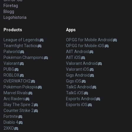
Företag
Blogg
Logohistoria
Products
Apps
League of Legends
OP.GG for Mobile Android
Teamfight Tactics
OP.GG for Mobile iOS
Palworld
AllT Android
Pokémon Champions
AllT iOS
Valorant
Valorant Android
PUBG
Valorant iOS
ROBLOX
Gigs Android
OVERWATCH2
Gigs iOS
Pokémon Pokopia
TalkG Android
Marvel Rivals
TalkG iOS
Arc Raiders
Esports Android
Slay The Spire 2
Esports iOS
Counter Strike 2
Fortnite
Diablo 4
2XKO