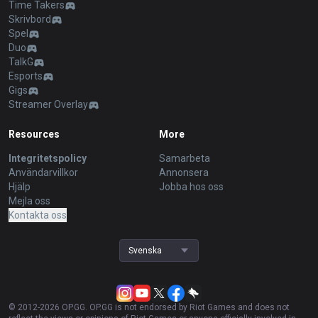
Time Takers
Skrivbord
Spel
Duo
TalkG
Esports
Gigs
Streamer Overlay
Resources
More
Integritetspolicy
Samarbeta
Användarvillkor
Annonsera
Hjälp
Jobba hos oss
Mejla oss
Kontakta oss
Svenska
© 2012-
2026
OP.GG. OP.GG is not endorsed by Riot Games and does not