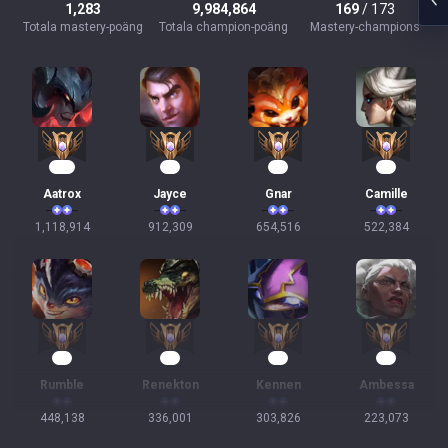
1,283
9,984,864
169
/ 173
Totala mastery-poäng
Totala champion-poäng
Mastery-champions
104
86
62
50
Aatrox
Jayce
Gnar
Camille
1,118,914
912,309
654,516
522,384
43
33
30
23
Rumble
Renekton
Kennen
Ambessa
448,138
336,001
303,826
223,073