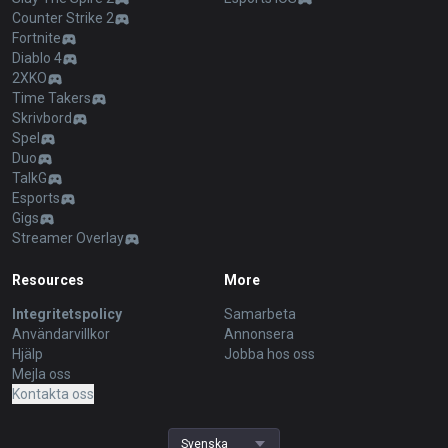
Counter Strike 2
Fortnite
Diablo 4
2XKO
Time Takers
Skrivbord
Spel
Duo
TalkG
Esports
Gigs
Streamer Overlay
Resources
More
Integritetspolicy
Samarbeta
Användarvillkor
Annonsera
Hjälp
Jobba hos oss
Mejla oss
Kontakta oss
Svenska