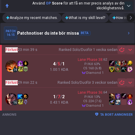
Använd
OP
Score
för att få en mer precis analys av din
skicklighetsnivå.
Analyze my recent matches.
What is my skill level?
How is my t
PATCH
Patchnotiser du inte bör missa
BETA
16.15
Förlust
23 min 39 s
Ranked Solo/Duo
för 1 vecka sedan
Sh
Lane Phase
38
:
62
4
/
5
/
1
P/Kill
63
%
CS
160
(6.8)
1.00:1 KDA
14
diamond 1
Förlust
29 min 22 s
Ranked Solo/Duo
för 3 veckor sedan
Sh
Lane Phase
36
:
64
1
/
7
/
2
P/Kill
13
%
CS
224
(7.6)
0.43:1 KDA
16
diamond 1
ANNONS
TA BORT ANNONSER