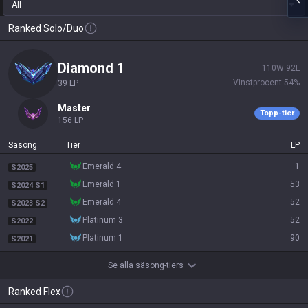
All
Ranked Solo/Duo
diamond 1
110
W
92
L
Vinstprocent
54
%
39
LP
master
Topp-tier
156
LP
Säsong
Tier
LP
emerald 4
1
S2025
emerald 1
53
S2024 S1
emerald 4
52
S2023 S2
platinum 3
52
S2022
platinum 1
90
S2021
Se alla säsong-tiers
Ranked Flex