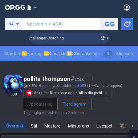
Sök efter en summoner
Spelnamn +
#NA1
NA
Up in 3 Days! Challenger Coaching
🏆 Rank Up in 3 Days! Ch
Mästare
Spelläge
Klassiskt
Skinrankning
Ranking
Pro åskådni
Min sida
N
U
N
pollita thompson
#
csx
EUW
Rankning på laddern
54,588
(1.74% bland toppen)
Länka ditt Riot-konto och ställ in din profil.
308
Uppdatering
Tierdiagram
Tillgänglig refresh-tid
:
om 2 minuter
Översikt
Stil
Mästare
Mästarens
Livespel
Teamfi