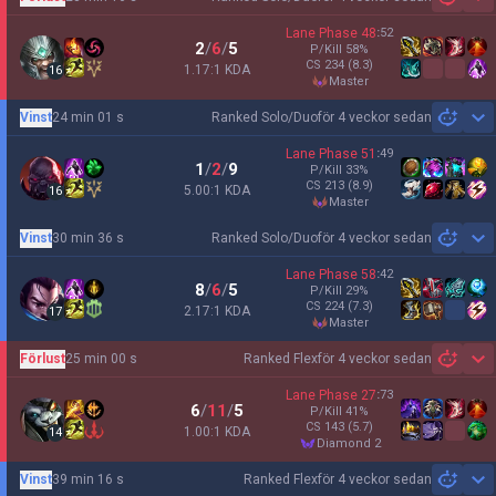
Sh
Lane Phase
48
:
52
2
/
6
/
5
P/Kill
58
%
CS
234
(8.3)
1.17:1 KDA
16
master
Vinst
24 min 01 s
Ranked Solo/Duo
för 4 veckor sedan
Sh
Lane Phase
51
:
49
1
/
2
/
9
P/Kill
33
%
CS
213
(8.9)
5.00:1 KDA
16
master
Vinst
30 min 36 s
Ranked Solo/Duo
för 4 veckor sedan
Sh
Lane Phase
58
:
42
8
/
6
/
5
P/Kill
29
%
CS
224
(7.3)
2.17:1 KDA
17
master
Förlust
25 min 00 s
Ranked Flex
för 4 veckor sedan
Sh
Lane Phase
27
:
73
6
/
11
/
5
P/Kill
41
%
CS
143
(5.7)
1.00:1 KDA
14
diamond 2
Vinst
39 min 16 s
Ranked Flex
för 4 veckor sedan
Sh