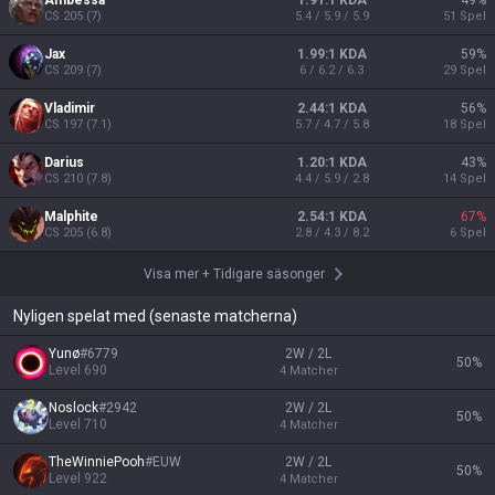
Ambessa
1.91:1 KDA
49
%
CS
205
(
7
)
5.4 / 5.9 / 5.9
51
Spel
Jax
1.99:1 KDA
59
%
CS
209
(
7
)
6 / 6.2 / 6.3
29
Spel
Vladimir
2.44:1 KDA
56
%
CS
197
(
7.1
)
5.7 / 4.7 / 5.8
18
Spel
Darius
1.20:1 KDA
43
%
CS
210
(
7.8
)
4.4 / 5.9 / 2.8
14
Spel
Malphite
2.54:1 KDA
67
%
CS
205
(
6.8
)
2.8 / 4.3 / 8.2
6
Spel
Visa mer
+
Tidigare säsonger
Nyligen spelat med (senaste matcherna)
Yunø
#
6779
2W / 2L
50
%
Level
690
4
Matcher
Noslock
#
2942
2W / 2L
50
%
Level
710
4
Matcher
TheWinniePooh
#
EUW
2W / 2L
50
%
Level
922
4
Matcher