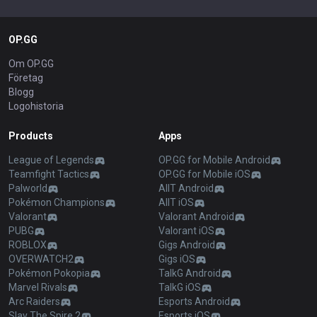
OP.GG
Om OP.GG
Företag
Blogg
Logohistoria
Products
Apps
League of Legends
OP.GG for Mobile Android
Teamfight Tactics
OP.GG for Mobile iOS
Palworld
AllT Android
Pokémon Champions
AllT iOS
Valorant
Valorant Android
PUBG
Valorant iOS
ROBLOX
Gigs Android
OVERWATCH2
Gigs iOS
Pokémon Pokopia
TalkG Android
Marvel Rivals
TalkG iOS
Arc Raiders
Esports Android
Slay The Spire 2
Esports iOS