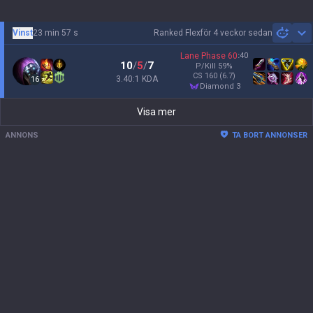
Vinst
23 min 57 s
Ranked Flex
för 4 veckor sedan
Sh
Lane Phase
60
:
40
10
/
5
/
7
P/Kill
59
%
CS
160
(6.7)
3.40:1 KDA
16
diamond 3
Visa mer
ANNONS
TA BORT ANNONSER