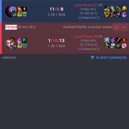
Lane Phase
37
:
63
11
/
8
/
8
P/Kill
41
%
CS
263
(6.7)
2.38:1 KDA
20
diamond 3
Förlust
28 min 58 s
Ranked Flex
för 4 veckor sedan
Sh
Lane Phase
38
:
62
1
/
10
/
13
P/Kill
45
%
CS
179
(6.2)
1.40:1 KDA
16
diamond 3
ANNONS
TA BORT ANNONSER