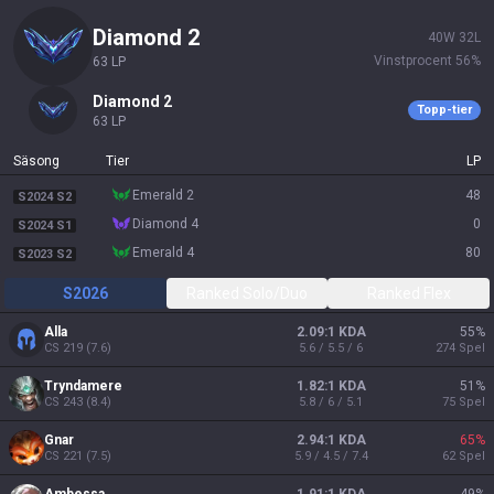
diamond 2
40
W
32
L
Vinstprocent
56
%
63
LP
diamond 2
Topp-tier
63
LP
Säsong
Tier
LP
emerald 2
48
S2024 S2
diamond 4
0
S2024 S1
emerald 4
80
S2023 S2
S2026
Ranked Solo/Duo
Ranked Flex
Alla
2.09:1 KDA
55
%
CS
219
(
7.6
)
5.6 / 5.5 / 6
274
Spel
Tryndamere
1.82:1 KDA
51
%
CS
243
(
8.4
)
5.8 / 6 / 5.1
75
Spel
Gnar
2.94:1 KDA
65
%
CS
221
(
7.5
)
5.9 / 4.5 / 7.4
62
Spel