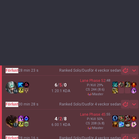
Förlust
28 min 23 s
Ranked Solo/Duo
för 4 veckor sedan
Sh
Lane Phase
52
:
48
6
/
5
/
0
P/Kill
29
%
CS
244
(8.6)
1.20:1 KDA
16
master
Förlust
30 min 28 s
Ranked Solo/Duo
för 4 veckor sedan
Sh
Lane Phase
45
:
55
4
/
2
/
8
P/Kill
50
%
CS
208
(6.8)
6.00:1 KDA
17
master
Förlust
28 min 16 s
Ranked Solo/Duo
för 4 veckor sedan