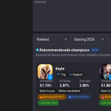
ANNONS
Ranked
Säsong 2026
Rekommenderade champions
BETA
Baserat på denna summoners mest spelade champions, 
Kayle
Top
Support
Vinstprocent
Pickrate
Banrate
51.74%
2.87%
2.80%
51.8
New to you
Meta candidate
New to
Strong pick #17
Free rotation
Stro
Low ban rate
Low ba