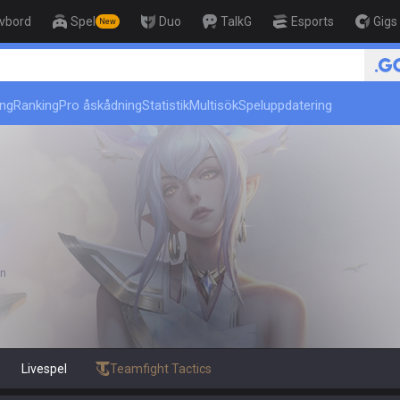
ivbord
Spel
Duo
TalkG
Esports
Gigs
New
r
🏆 Rank Up in 3 Days! Challenger 
ing
Ranking
Pro åskådning
Statistik
Multisök
Speluppdatering
an
Livespel
Teamfight Tactics