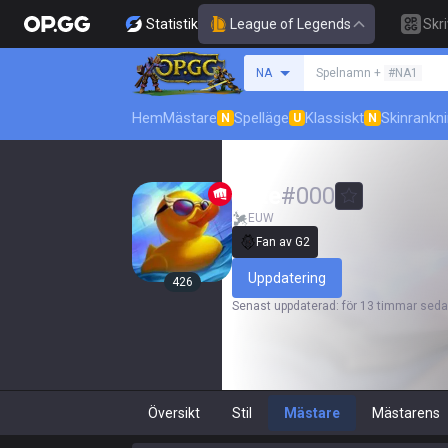
Statistik
League of Legends
Skr
Sök efter en summone
NA
Spelnamn +
#NA1
Hem
Mästare
Spelläge
Klassiskt
Skinrankn
N
U
N
Ente
#
000
EUW
Fan av G2
Uppdatering
426
Senast uppdaterad
:
för 13 timmar sed
Översikt
Stil
Mästare
Mästarens