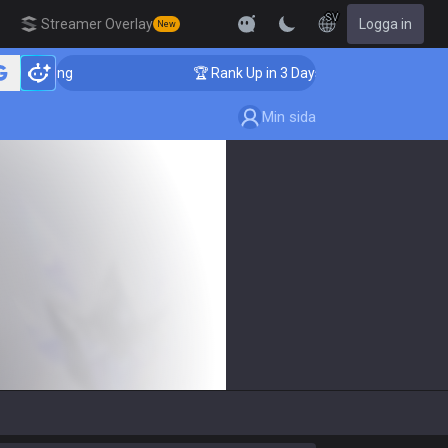
SV
Streamer Overlay
Logga in
New
Coaching
🏆 Rank Up in 3 Days! Challenger Coaching
Min sida