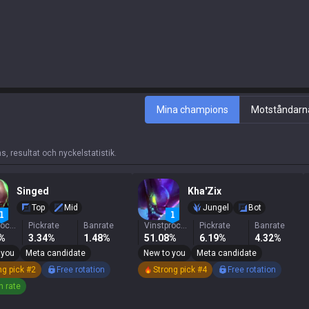
Mina champions
Motståndarn
resultat och nyckelstatistik.
Singed
Kha'Zix
Top
Mid
Jungel
Bot
Vinstprocent
Pickrate
Banrate
Vinstprocent
Pickrate
Banrate
6%
3.34%
1.48%
51.08%
6.19%
4.32%
 you
Meta candidate
New to you
Meta candidate
ng pick #2
Free rotation
Strong pick #4
Free rotation
n rate