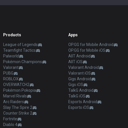
Products
Apps
League of Legends
OP.GG for Mobile Android
Teamfight Tactics
OP.GG for Mobile iOS
Palworld
AllT Android
Pokémon Champions
AllT iOS
Valorant
Valorant Android
PUBG
Valorant iOS
ROBLOX
Gigs Android
OVERWATCH2
Gigs iOS
Pokémon Pokopia
TalkG Android
Marvel Rivals
TalkG iOS
Arc Raiders
Esports Android
Slay The Spire 2
Esports iOS
Counter Strike 2
Fortnite
Diablo 4