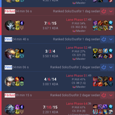
4.50:1 KDA
15
master
Förlust
34 min 56 s
Ranked Solo/Duo
för 1 dag sedan
Sh
Lane Phase
57
:
43
7
/
6
/
15
P/Kill
54
%
CS
302
(8.6)
3.67:1 KDA
18
master
Vinst
24 min 40 s
Ranked Solo/Duo
för 1 dag sedan
Sh
Lane Phase
52
:
48
3
/
2
/
4
P/Kill
27
%
CS
221
(9)
3.50:1 KDA
14
master
Vinst
24 min 06 s
Ranked Solo/Duo
för 2 dagar sedan
Sh
Lane Phase
51
:
49
4
/
6
/
14
P/Kill
41
%
CS
38
(1.6)
3.00:1 KDA
12
master
Förlust
39 min 15 s
Ranked Solo/Duo
för 2 dagar sedan
Sh
Lane Phase
64
:
36
7
/
10
/
15
P/Kill
61
%
CS
314
(8)
2.20:1 KDA
17
grandmaster