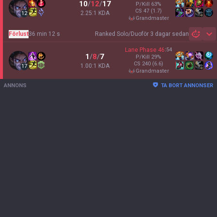
10
/
12
/
17
P/Kill
63
%
CS
47
(1.7)
2.25:1 KDA
12
grandmaster
Förlust
36 min 12 s
Ranked Solo/Duo
för 3 dagar sedan
Sh
Lane Phase
46
:
54
1
/
8
/
7
P/Kill
29
%
CS
240
(6.6)
1.00:1 KDA
17
grandmaster
ANNONS
TA BORT ANNONSER