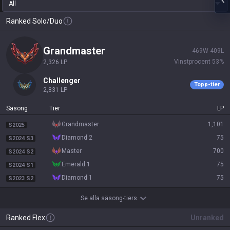
All
Ranked Solo/Duo
grandmaster
469
W
409
L
Vinstprocent
53
%
2,326
LP
challenger
Topp-tier
2,831
LP
Säsong
Tier
LP
grandmaster
1,101
S2025
diamond 2
75
S2024 S3
master
700
S2024 S2
emerald 1
75
S2024 S1
diamond 1
75
S2023 S2
Se alla säsong-tiers
Ranked Flex
Unranked