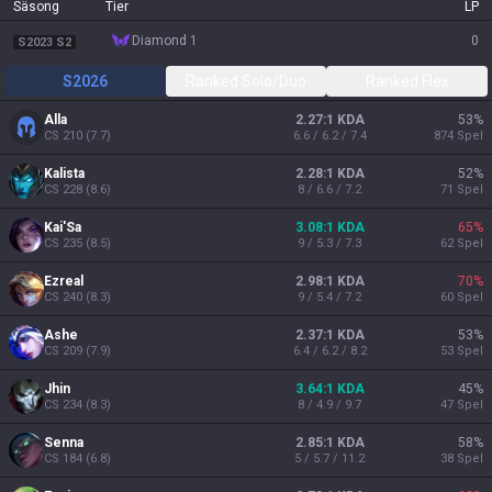
Säsong
Tier
LP
diamond 1
0
S2023 S2
S2026
Ranked Solo/Duo
Ranked Flex
Alla
2.27:1 KDA
53
%
CS
210
(
7.7
)
6.6 / 6.2 / 7.4
874
Spel
Kalista
2.28:1 KDA
52
%
CS
228
(
8.6
)
8 / 6.6 / 7.2
71
Spel
Kai'Sa
3.08:1 KDA
65
%
CS
235
(
8.5
)
9 / 5.3 / 7.3
62
Spel
Ezreal
2.98:1 KDA
70
%
CS
240
(
8.3
)
9 / 5.4 / 7.2
60
Spel
Ashe
2.37:1 KDA
53
%
CS
209
(
7.9
)
6.4 / 6.2 / 8.2
53
Spel
Jhin
3.64:1 KDA
45
%
CS
234
(
8.3
)
8 / 4.9 / 9.7
47
Spel
Senna
2.85:1 KDA
58
%
CS
184
(
6.8
)
5 / 5.7 / 11.2
38
Spel