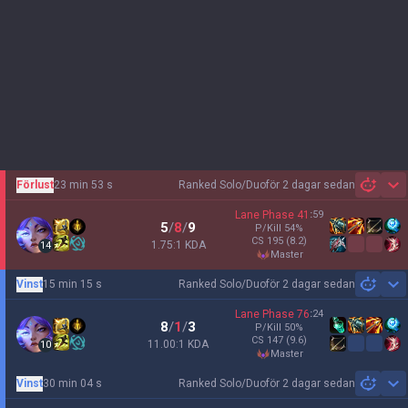
Förlust
23 min 53 s
Ranked Solo/Duo
för 2 dagar sedan
Sh
Lane Phase
41
:
59
5
/
8
/
9
P/Kill
54
%
CS
195
(8.2)
1.75:1 KDA
14
master
Vinst
15 min 15 s
Ranked Solo/Duo
för 2 dagar sedan
Sh
Lane Phase
76
:
24
8
/
1
/
3
P/Kill
50
%
CS
147
(9.6)
11.00:1 KDA
10
master
Vinst
30 min 04 s
Ranked Solo/Duo
för 2 dagar sedan
Sh