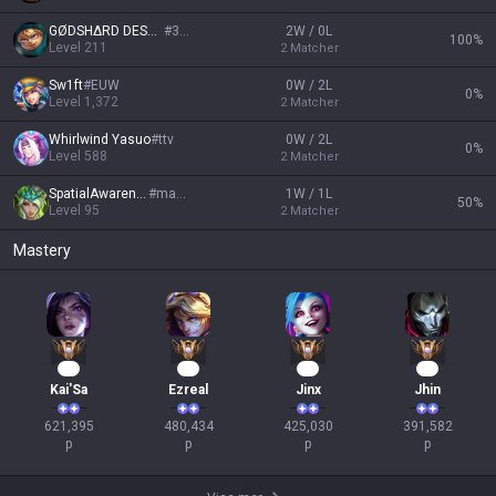
GØDSHΔRD DESCΞNT
#
333
2W / 0L
100
%
Level
211
2
Matcher
Sw1ft
#
EUW
0W / 2L
0
%
Level
1,372
2
Matcher
Whirlwind Yasuo
#
ttv
0W / 2L
0
%
Level
588
2
Matcher
SpatialAwareness
#
macro
1W / 1L
50
%
Level
95
2
Matcher
Mastery
59
46
41
38
Kai'Sa
Ezreal
Jinx
Jhin
621,395

480,434

425,030

391,582

p
p
p
p