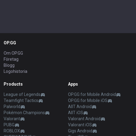
OP.GG
Om OP.GG
Företag
Blogg
Logohistoria
Products
Apps
League of Legends
OP.GG for Mobile Android
Teamfight Tactics
OP.GG for Mobile iOS
Palworld
AllT Android
Pokémon Champions
AllT iOS
Valorant
Valorant Android
PUBG
Valorant iOS
ROBLOX
Gigs Android