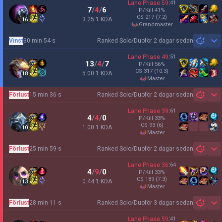
Lane Phase
59
:
41
7
/
4
/
6
P/Kill
41
%
CS
217
(7.2)
3.25:1 KDA
16
grandmaster
Vinst
30 min 54 s
Ranked Solo/Duo
för 2 dagar sedan
Sh
Lane Phase
49
:
51
13
/
4
/
7
P/Kill
56
%
CS
317
(10.3)
5.00:1 KDA
18
master
Förlust
15 min 36 s
Ranked Solo/Duo
för 2 dagar sedan
Sh
Lane Phase
39
:
61
4
/
4
/
0
P/Kill
33
%
CS
93
(6)
1.00:1 KDA
10
master
Förlust
25 min 59 s
Ranked Solo/Duo
för 2 dagar sedan
Sh
Lane Phase
36
:
64
4
/
9
/
0
P/Kill
33
%
CS
189
(7.3)
0.44:1 KDA
13
master
Förlust
28 min 11 s
Ranked Solo/Duo
för 3 dagar sedan
Sh
Lane Phase
59
:
41