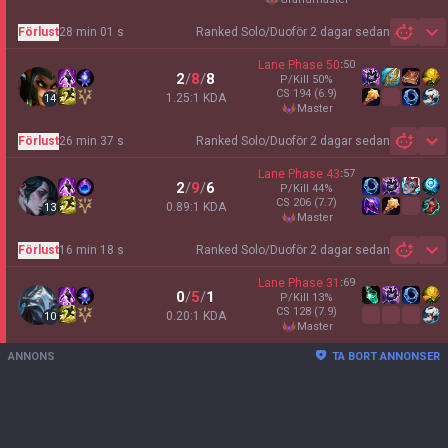
Förlust
28 min 01 s
Ranked Solo/Duo
för 2 dagar sedan
Sh
Lane Phase
50
:
50
2
/
8
/
8
P/Kill
50
%
CS
194
(6.9)
1.25:1 KDA
14
master
Förlust
26 min 37 s
Ranked Solo/Duo
för 2 dagar sedan
Sh
Lane Phase
43
:
57
2
/
9
/
6
P/Kill
44
%
CS
206
(7.7)
0.89:1 KDA
13
master
Förlust
16 min 18 s
Ranked Solo/Duo
för 2 dagar sedan
Sh
Lane Phase
31
:
69
0
/
5
/
1
P/Kill
13
%
CS
128
(7.9)
0.20:1 KDA
10
master
ANNONS
TA BORT ANNONSER