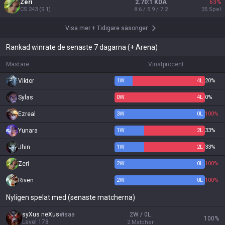
Zeri
2.70:1 KDA
63
%
CS
243
(
9.1
)
8.6 / 5.9 / 7.2
35
Spel
Visa mer
+
Tidigare säsonger
Rankad winrate de senaste 7 dagarna (+ Arena)
Mästare
Vinstprocent
Viktor
1
W
4
L
20%
Sylas
0
W
4
L
0%
Ezreal
3
W
0
L
100%
Yunara
1
W
2
L
33%
Jhin
1
W
2
L
33%
Zeri
2
W
0
L
100%
Riven
2
W
0
L
100%
Nyligen spelat med (senaste matcherna)
syXus neXus
#
isaa
2W / 0L
100
%
Level
178
2
Matcher