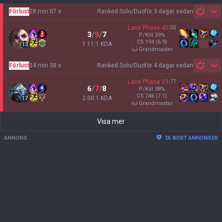
Förlust
28 min 07 s
Ranked Solo/Duo
för 3 dagar sedan
Sh
Lane Phase
45
:
55
3
/
9
/
7
P/Kill
59
%
CS
194
(6.9)
1.11:1 KDA
13
grandmaster
Förlust
34 min 38 s
Ranked Solo/Duo
för 4 dagar sedan
Sh
Lane Phase
23
:
77
6
/
7
/
8
P/Kill
38
%
CS
246
(7.1)
2.00:1 KDA
17
grandmaster
Visa mer
ANNONS
TA BORT ANNONSER