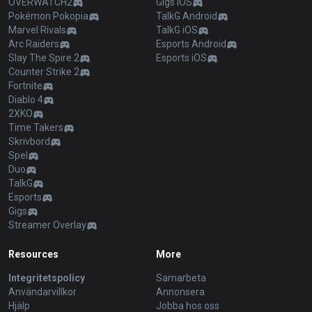
OVERWATCH2
Gigs iOS
Pokémon Pokopia
TalkG Android
Marvel Rivals
TalkG iOS
Arc Raiders
Esports Android
Slay The Spire 2
Esports iOS
Counter Strike 2
Fortnite
Diablo 4
2XKO
Time Takers
Skrivbord
Spel
Duo
TalkG
Esports
Gigs
Streamer Overlay
Resources
More
Integritetspolicy
Samarbeta
Användarvillkor
Annonsera
Hjälp
Jobba hos oss