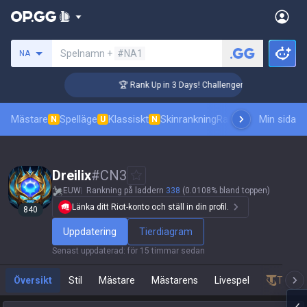
Sök efter en summoner
Spelnamn +
#NA1
NA
🏆 Rank Up in 3 Days! Challenger Coaching
Mästare
Spelläge
Klassiskt
Skinrankning
Ranking
Pro åskådni
Min sida
N
U
N
Dreilix
#
CN3
EUW
Rankning på laddern
338
(0.0108% bland toppen)
Länka ditt Riot-konto och ställ in din profil.
840
Uppdatering
Tierdiagram
Senast uppdaterad
:
för 15 timmar sedan
Översikt
Stil
Mästare
Mästarens
Livespel
Teamfi