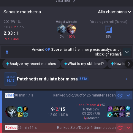
Visa mer
Senaste matcherna
20G 7W 13L
Högst winrate
Föredragen roll (Rankat)
5.0
/
6.2
/
7.5
2.03
: 1
0
%
100
%
85
%
P/Kill
46
%
Använd
OP
Score
för att få en mer precis analys av din
skicklighetsnivå.
Analyze my recent matches.
What is my skill level?
How is my t
PATCH
Patchnotiser du inte bör missa
BETA
16.15
Vinst
30 min 17 s
Ranked Solo/Duo
för 26 minuter sedan
Sh
Lane Phase
43
:
57
9
/
2
/
15
P/Kill
52
%
CS
235
(7.8)
12.00:1 KDA
17
master
Förlust
26 min 11 s
Ranked Solo/Duo
för 1 timme sedan
Sh