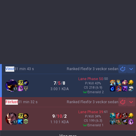
Vinst
31 min 43 s
Ranked Flex
för 3 veckor sedan
Sh
Lane Phase
50
:
50
7
/
5
/
8
P/Kill
43
%
CS
218
(6.9)
3.00:1 KDA
17
emerald 2
Förlust
31 min 32 s
Ranked Flex
för 3 veckor sedan
Sh
Lane Phase
39
:
61
9
/
10
/
2
P/Kill
34
%
CS
199
(6.3)
1.10:1 KDA
17
emerald 1