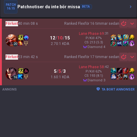
PATCH
Patchnotiser du inte bör missa
BETA
16.15
Förlust
40 min 08 s
Ranked Flex
för 16 timmar sedan
Sh
Lane Phase
69
:
31
12
/
10
/
15
P/Kill
47
%
CS
213
(5.3)
2.70:1 KDA
20
diamond 4
Förlust
23 min 42 s
Ranked Flex
för 17 timmar sedan
Sh
Lane Phase
58
:
42
5
/
5
/
3
P/Kill
62
%
CS
193
(8.1)
1.60:1 KDA
16
diamond 3
ANNONS
TA BORT ANNONSER