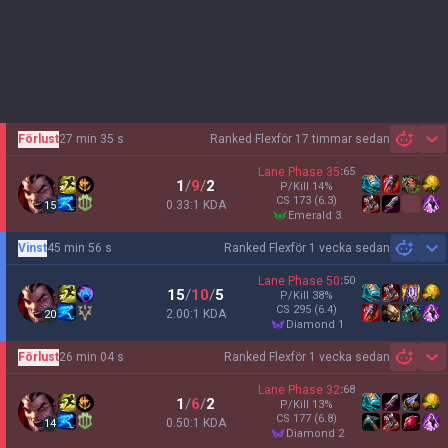
Förlust
27 min 35 s
Ranked Flex
för 17 timmar sedan
Sh
Lane Phase
35
:
65
1
/
9
/
2
P/Kill
14
%
CS
173
(6.3)
0.33:1 KDA
15
emerald 3
Vinst
45 min 56 s
Ranked Flex
för 1 vecka sedan
Sh
Lane Phase
50
:
50
15
/
10
/
5
P/Kill
38
%
CS
295
(6.4)
2.00:1 KDA
20
diamond 1
Förlust
26 min 04 s
Ranked Flex
för 1 vecka sedan
Sh
Lane Phase
32
:
68
1
/
6
/
2
P/Kill
13
%
CS
177
(6.8)
0.50:1 KDA
14
diamond 2