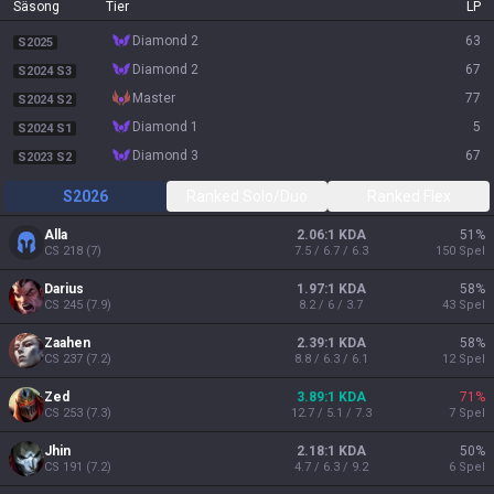
Säsong
Tier
LP
diamond 2
63
S2025
diamond 2
67
S2024 S3
master
77
S2024 S2
diamond 1
5
S2024 S1
diamond 3
67
S2023 S2
S2026
Ranked Solo/Duo
Ranked Flex
Alla
2.06:1 KDA
51
%
CS
218
(
7
)
7.5 / 6.7 / 6.3
150
Spel
Darius
1.97:1 KDA
58
%
CS
245
(
7.9
)
8.2 / 6 / 3.7
43
Spel
Zaahen
2.39:1 KDA
58
%
CS
237
(
7.2
)
8.8 / 6.3 / 6.1
12
Spel
Zed
3.89:1 KDA
71
%
CS
253
(
7.3
)
12.7 / 5.1 / 7.3
7
Spel
Jhin
2.18:1 KDA
50
%
CS
191
(
7.2
)
4.7 / 6.3 / 9.2
6
Spel