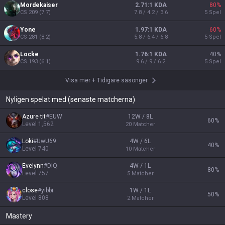
Mordekaiser
2.71:1 KDA
80
%
CS
209
(
7.7
)
7.8 / 4.2 / 3.6
5
Spel
Yone
1.97:1 KDA
60
%
CS
281
(
8.2
)
5.8 / 6.4 / 6.8
5
Spel
Locke
1.76:1 KDA
40
%
CS
193
(
6.1
)
9.6 / 9 / 6.2
5
Spel
Visa mer
+
Tidigare säsonger
Nyligen spelat med (senaste matcherna)
Azure tit
#
EUW
12W / 8L
60
%
Level
1,562
20
Matcher
Loki
#
UwU69
4W / 6L
40
%
Level
740
10
Matcher
Evelynn
#
DIQ
4W / 1L
80
%
Level
757
5
Matcher
close
#
yibbi
1W / 1L
50
%
Level
808
2
Matcher
Mastery