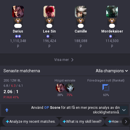
104
19
17
12
Darius
Lee Sin
Camille
Mordekaiser
1,110,348

196,424

188,088

114,500

p
p
p
p
Visa mer
Senaste matcherna
20G 12W 8L
Högst winrate
Föredragen roll (Rankat)
6.8
/
6.3
/
6.1
2.06
: 1
38
%
75
%
60
%
P/Kill
41
%
Använd
OP
Score
för att få en mer precis analys av din
skicklighetsnivå.
Analyze my recent matches.
What is my skill level?
How is my t