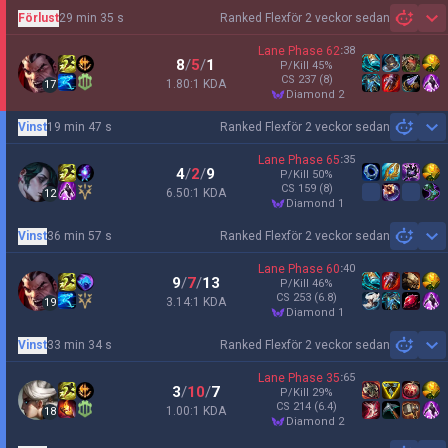
Förlust
29 min 35 s
Ranked Flex
för 2 veckor sedan
Sh
Lane Phase
62
:
38
8
/
5
/
1
P/Kill
45
%
CS
237
(8)
1.80:1 KDA
17
diamond 2
Vinst
19 min 47 s
Ranked Flex
för 2 veckor sedan
Sh
Lane Phase
65
:
35
4
/
2
/
9
P/Kill
50
%
CS
159
(8)
6.50:1 KDA
12
diamond 1
Vinst
36 min 57 s
Ranked Flex
för 2 veckor sedan
Sh
Lane Phase
60
:
40
9
/
7
/
13
P/Kill
46
%
CS
253
(6.8)
3.14:1 KDA
19
diamond 1
Vinst
33 min 34 s
Ranked Flex
för 2 veckor sedan
Sh
Lane Phase
35
:
65
3
/
10
/
7
P/Kill
29
%
CS
214
(6.4)
1.00:1 KDA
18
diamond 2