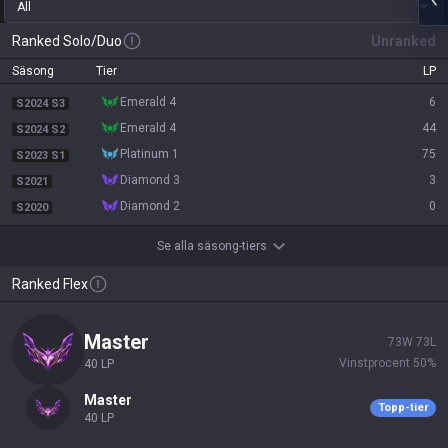
All
Ranked Solo/Duo
Unranked
Säsong
Tier
LP
emerald 4
6
S2024 S3
emerald 4
44
S2024 S2
platinum 1
75
S2023 S1
diamond 3
3
S2021
diamond 2
0
S2020
Se alla säsong-tiers
Ranked Flex
master
73
W
73
L
Vinstprocent
50
%
40
LP
master
Topp-tier
40
LP