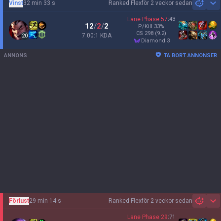
Vinst
32 min 33 s
Ranked Flex
för 2 veckor sedan
Sh
Lane Phase
57
:
43
12
/
2
/
2
P/Kill
33
%
CS
298
(9.2)
7.00:1 KDA
20
diamond 3
ANNONS
TA BORT ANNONSER
Förlust
29 min 14 s
Ranked Flex
för 2 veckor sedan
Sh
Lane Phase
29
:
71