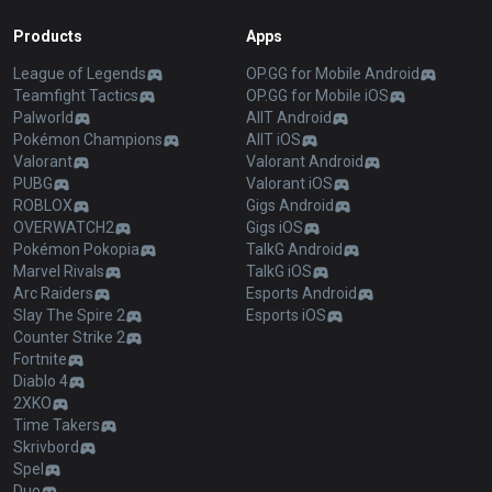
Products
Apps
League of Legends
OP.GG for Mobile Android
Teamfight Tactics
OP.GG for Mobile iOS
Palworld
AllT Android
Pokémon Champions
AllT iOS
Valorant
Valorant Android
PUBG
Valorant iOS
ROBLOX
Gigs Android
OVERWATCH2
Gigs iOS
Pokémon Pokopia
TalkG Android
Marvel Rivals
TalkG iOS
Arc Raiders
Esports Android
Slay The Spire 2
Esports iOS
Counter Strike 2
Fortnite
Diablo 4
2XKO
Time Takers
Skrivbord
Spel
Duo