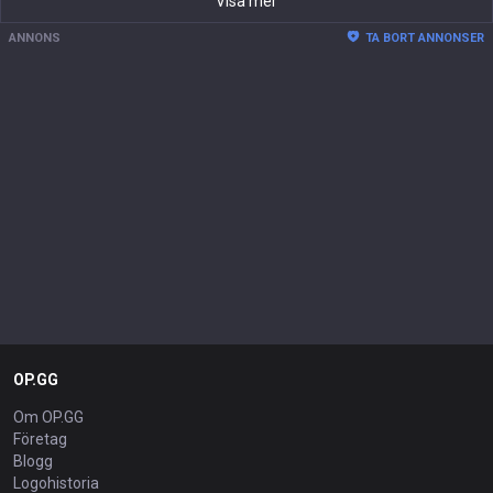
Visa mer
ANNONS
TA BORT ANNONSER
OP.GG
Om OP.GG
Företag
Blogg
Logohistoria