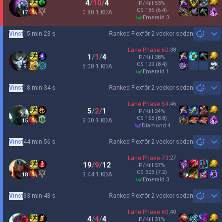
4
/
10
/
4
P/Kill
53
%
CS
186
(6.4)
0.80:1 KDA
17
emerald 3
Vinst
15 min 23 s
Ranked Flex
för 2 veckor sedan
Sh
Lane Phase
62
:
38
1
/
1
/
4
P/Kill
38
%
CS
129
(8.4)
5.00:1 KDA
9
emerald 1
Vinst
18 min 34 s
Ranked Flex
för 2 veckor sedan
Sh
Lane Phase
54
:
46
5
/
2
/
1
P/Kill
24
%
CS
163
(8.8)
3.00:1 KDA
15
diamond 4
Vinst
44 min 56 s
Ranked Flex
för 2 veckor sedan
Sh
Lane Phase
73
:
27
19
/
9
/
12
P/Kill
57
%
CS
323
(7.2)
3.44:1 KDA
18
emerald 3
Vinst
33 min 48 s
Ranked Flex
för 2 veckor sedan
Sh
Lane Phase
60
:
40
4
/
4
/
4
P/Kill
31
%