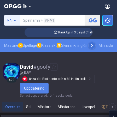
Sök efter en summoner
Spelnamn +
#NA1
NA
ger Coaching
🏆 Rank Up in 3 Days! Challenger Coaching
Mästare
Spelläge
Klassiskt
Skinrankning
Ranking
Pro åskådni
Min sida
N
U
N
David
#
goofy
EUW
Länka ditt Riot-konto och ställ in din profil.
620
Uppdatering
Senast uppdaterad
:
för 1 vecka sedan
Översikt
Stil
Mästare
Mästarens
Livespel
Teamfi