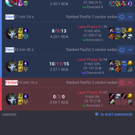
CS
306
(9.1)
2.00:1 KDA
18
emerald 4
Vinst
27 min 24 s
Ranked Flex
för 2 veckor sedan
Sh
Lane Phase
61
:
39
8
/
5
/
13
P/Kill
45
%
CS
209
(7.6)
4.20:1 KDA
14
emerald 2
Vinst
33 min 42 s
Ranked Flex
för 2 veckor sedan
Sh
Lane Phase
46
:
54
10
/
11
/
15
P/Kill
53
%
CS
197
(5.8)
2.27:1 KDA
16
diamond 4
Förlust
10 min 10 s
Ranked Flex
för 3 veckor sedan
Sh
Lane Phase
38
:
62
0
/
3
/
0
P/Kill
0
%
CS
79
(7.8)
0.00:1 KDA
7
emerald 1
ANNONS
TA BORT ANNONSER