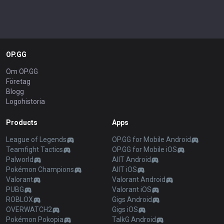
OP.GG
Om OP.GG
Företag
Blogg
Logohistoria
Products
Apps
League of Legends
OP.GG for Mobile Android
Teamfight Tactics
OP.GG for Mobile iOS
Palworld
AllT Android
Pokémon Champions
AllT iOS
Valorant
Valorant Android
PUBG
Valorant iOS
ROBLOX
Gigs Android
OVERWATCH2
Gigs iOS
Pokémon Pokopia
TalkG Android