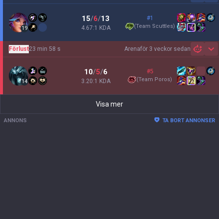
15
/
6
/
13
#1
(
Team Scuttles
)
4.67:1 KDA
19
Förlust
23 min 58 s
Arena
för 3 veckor sedan
Sh
10
/
5
/
6
#5
(
Team Poros
)
3.20:1 KDA
14
Visa mer
ANNONS
TA BORT ANNONSER