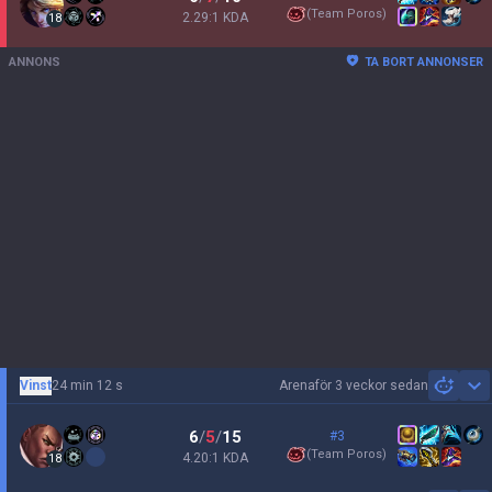
(
Team Poros
)
2.29:1 KDA
18
ANNONS
TA BORT ANNONSER
Vinst
24 min 12 s
Arena
för 3 veckor sedan
Sh
6
/
5
/
15
#3
(
Team Poros
)
4.20:1 KDA
18