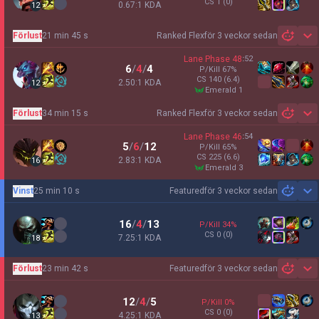
CS
1
(0)
0.67:1 KDA
12
Förlust
21 min 45 s
Ranked Flex
för 3 veckor sedan
Sh
Lane Phase
48
:
52
6
/
4
/
4
P/Kill
67
%
CS
140
(6.4)
2.50:1 KDA
12
emerald 1
Förlust
34 min 15 s
Ranked Flex
för 3 veckor sedan
Sh
Lane Phase
46
:
54
5
/
6
/
12
P/Kill
65
%
CS
225
(6.6)
2.83:1 KDA
16
emerald 3
Vinst
25 min 10 s
Featured
för 3 veckor sedan
Sh
16
/
4
/
13
P/Kill
34
%
CS
0
(0)
7.25:1 KDA
18
Förlust
23 min 42 s
Featured
för 3 veckor sedan
Sh
12
/
4
/
5
P/Kill
0
%
CS
0
(0)
4.25:1 KDA
13