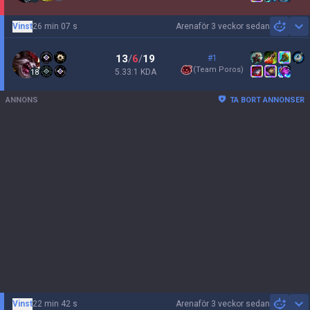
Vinst
26 min 07 s
Arena
för 3 veckor sedan
Sh
13
/
6
/
19
#1
(
Team Poros
)
5.33:1 KDA
18
ANNONS
TA BORT ANNONSER
Vinst
22 min 42 s
Arena
för 3 veckor sedan
Sh