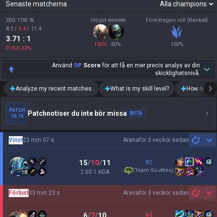
Senaste matcherna
20G 11W 9L
Högst winrate
Föredragen roll (Rankat)
8.7
/
5.4
/
11.4
3.71
: 1
100
%
50
%
100
%
P/Kill
62
%
Använd
OP
Score
för att få en mer precis analys av din
skicklighetsnivå.
Analyze my recent matches.
What is my skill level?
How is my t
PATCH
Patchnotiser du inte bör missa
BETA
16.15
Vinst
23 min 07 s
Arena
för 3 veckor sedan
Sh
15
/
10
/
11
#2
(
Team Scuttles
)
2.60:1 KDA
18
Förlust
33 min 23 s
Arena
för 3 veckor sedan
Sh
6
/
7
/
10
#4