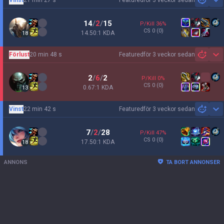
för 3 veckor sedan
Sh
14
/
2
/
15
P/Kill
36
%
CS
0
(0)
14.50:1 KDA
18
Förlust
20 min 48 s
Featured
för 3 veckor sedan
Sh
2
/
6
/
2
P/Kill
0
%
CS
0
(0)
0.67:1 KDA
13
Vinst
22 min 42 s
Featured
för 3 veckor sedan
Sh
7
/
2
/
28
P/Kill
47
%
CS
0
(0)
17.50:1 KDA
18
ANNONS
TA BORT ANNONSER