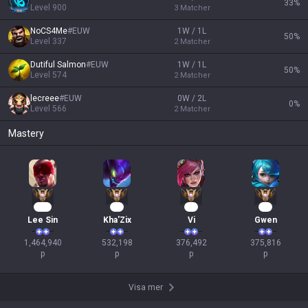
33
%
Level
900
3
Matcher
NoCS4Me
#
EUW
1W / 1L
50
%
Level
337
2
Matcher
Dutiful Salmon
#
EUW
1W / 1L
50
%
Level
574
2
Matcher
lecreee
#
EUW
0W / 2L
0
%
Level
566
2
Matcher
Mastery
136
51
37
37
Lee Sin
Kha'Zix
Vi
Gwen
1,464,940

532,198

376,492

375,816

p
p
p
p
Visa mer