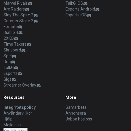
Marvel Rivals
TalkG iOS
Arc Raiders
Esports Android
Slay The Spire 2
Esports iOS
Counter Strike 2
Fortnite
Diablo 4
2XKO
Time Takers
Skrivbord
Spel
Duo
TalkG
Esports
Gigs
Streamer Overlay
Resources
More
Integritetspolicy
Samarbeta
Användarvillkor
Annonsera
Hjälp
Jobba hos oss
Mejla oss
Kontakta oss