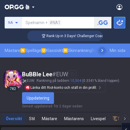
Sök efter en summoner
Spelnamn +
#NA1
NA
🏆 Rank Up in 3 Days! Challenger Coaching
Mästare
Spelläge
Klassiskt
Skinrankning
Ranking
Pro åskådni
Min sida
N
U
N
BuBBIe Lee
#
EUW
EUW
Rankning på laddern
10,504
(0.3341% bland toppen)
Länka ditt Riot-konto och ställ in din profil.
782
Uppdatering
Senast uppdaterad
:
för 2 dagar sedan
Översikt
Stil
Mästare
Mästarens
Livespel
Teamfi