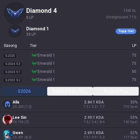
diamond 4
15
W
6
L
Vinstprocent
71
%
0
LP
diamond 1
Topp-tier
33
LP
Säsong
Tier
LP
emerald 1
75
S2025
emerald 1
75
S2024 S3
emerald 1
50
S2024 S1
emerald 1
75
S2023 S2
S2026
Ranked Solo/Duo
Ranked Flex
Alla
2.84:1 KDA
50
%
CS
200
(
7.2
)
7.2 / 5.2 / 7.7
710
Spel
Lee Sin
2.95:1 KDA
55
%
CS
195
(
7
)
7.5 / 5.4 / 8.4
130
Spel
Gwen
2.69:1 KDA
52
%
CS
231
(
8.2
)
7.9 / 4.9 / 5.3
117
Spel