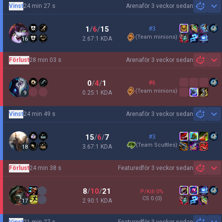
Vinst
24 min 27 s
Arena
för 3 veckor sedan
Sh
1
/
6
/
15
#3
(
Team minions
)
2.67:1 KDA
16
Förlust
28 min 03 s
Arena
för 3 veckor sedan
Sh
0
/
4
/
1
#6
(
Team minions
)
0.25:1 KDA
9
Vinst
24 min 49 s
Arena
för 3 veckor sedan
Sh
15
/
6
/
7
#3
(
Team Scuttles
)
3.67:1 KDA
18
Förlust
24 min 38 s
Featured
för 3 veckor sedan
Sh
8
/
10
/
21
P/Kill
0
%
CS
0
(0)
2.90:1 KDA
17
Vinst
21 min 27 s
Featured