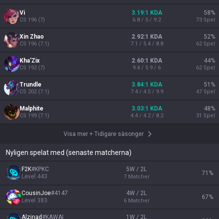
Vi
3.19:1 KDA
58
%
CS
196
(
7
)
6.8 / 5 / 9.2
73
Spel
Xin Zhao
2.92:1 KDA
52
%
CS
196
(
7.1
)
7.1 / 5.4 / 8.8
62
Spel
Kha'Zix
2.60:1 KDA
44
%
CS
192
(
7
)
9.4 / 5.9 / 6
62
Spel
Trundle
3.84:1 KDA
51
%
CS
202
(
7.1
)
7.4 / 4.5 / 9.9
47
Spel
Malphite
3.03:1 KDA
48
%
CS
199
(
7.1
)
4.4 / 4.2 / 8.2
31
Spel
Visa mer
+
Tidigare säsonger
Nyligen spelat med (senaste matcherna)
F2K
#
KPKC
5W / 2L
71
%
Level
443
7
Matcher
CousinJoe
#
4147
4W / 2L
67
%
Level
383
6
Matcher
Alzinad
#
KAWAI
1W / 2L