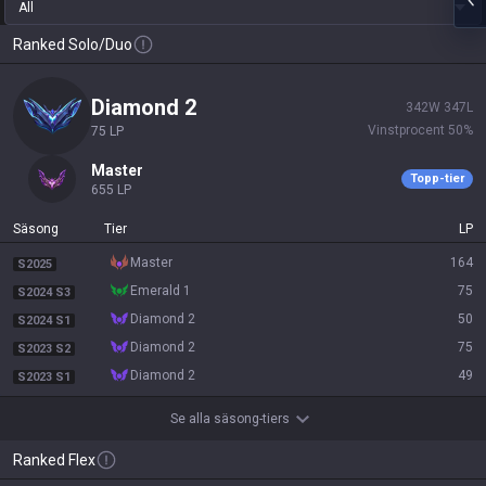
All
Ranked Solo/Duo
diamond 2
342
W
347
L
Vinstprocent
50
%
75
LP
master
Topp-tier
655
LP
Säsong
Tier
LP
master
164
S2025
emerald 1
75
S2024 S3
diamond 2
50
S2024 S1
diamond 2
75
S2023 S2
diamond 2
49
S2023 S1
Se alla säsong-tiers
Ranked Flex