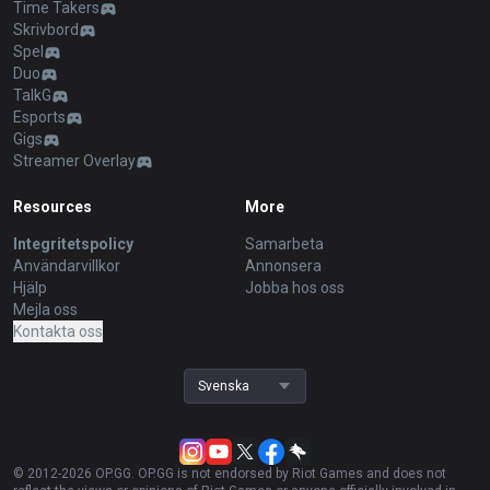
Time Takers
Skrivbord
Spel
Duo
TalkG
Esports
Gigs
Streamer Overlay
Resources
More
Integritetspolicy
Samarbeta
Användarvillkor
Annonsera
Hjälp
Jobba hos oss
Mejla oss
Kontakta oss
Svenska
© 2012-
2026
OP.GG. OP.GG is not endorsed by Riot Games and does not