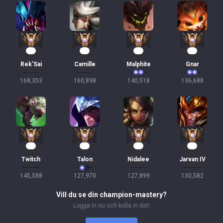
15
15
15
15
Rek'Sai
Camille
Malphite
Gnar
168,353
160,898
140,518
136,688
14
14
14
13
Twitch
Talon
Nidalee
Jarvan IV
145,588
127,970
127,899
130,582
Vill du se din champion-mastery?
Logga in nu och kolla in det!