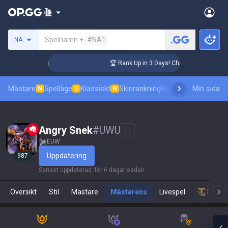
Sök efter en summoner
Spelnamn +
#NA1
NA
llenger Coaching
🏆 Rank Up in 3 Days! Challenger Coaching
Mästare
Spelläge
Klassiskt
Skinrankning
Ranking
Pro åskådni
Min sida
N
U
N
Angry Snek
#
UWU
EUW
Uppdatering
987
Senast uppdaterad
:
för 6 dagar sedan
Översikt
Stil
Mästare
Mästarens
Livespel
Teamfi