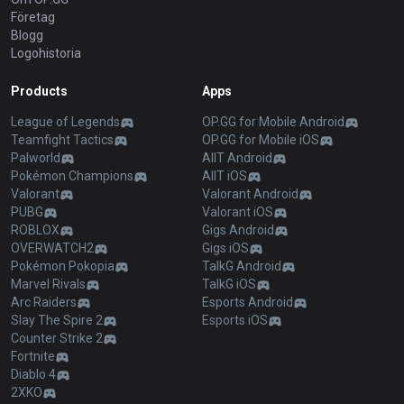
Företag
Blogg
Logohistoria
Products
Apps
League of Legends
OP.GG for Mobile Android
Teamfight Tactics
OP.GG for Mobile iOS
Palworld
AllT Android
Pokémon Champions
AllT iOS
Valorant
Valorant Android
PUBG
Valorant iOS
ROBLOX
Gigs Android
OVERWATCH2
Gigs iOS
Pokémon Pokopia
TalkG Android
Marvel Rivals
TalkG iOS
Arc Raiders
Esports Android
Slay The Spire 2
Esports iOS
Counter Strike 2
Fortnite
Diablo 4
2XKO