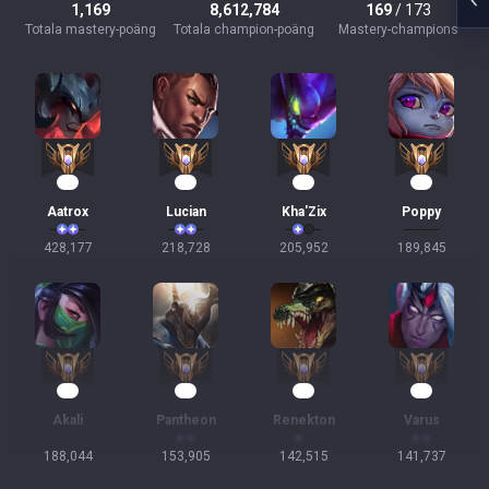
1,169
8,612,784
169
/ 173
Totala mastery-poäng
Totala champion-poäng
Mastery-champions
42
23
19
19
Aatrox
Lucian
Kha'Zix
Poppy
428,177
218,728
205,952
189,845
17
17
16
16
Akali
Pantheon
Renekton
Varus
188,044
153,905
142,515
141,737