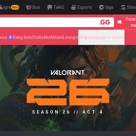
Igre
Duo
TalkG
Esports
Gigs
Stre
New
Povež
🎯 Level U
na
иза
Rang liste
Statistike
Nišani
Lineups
Информације о игри
β
SEASON 26 // ACT 4