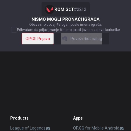
RQM ScT
#
2212
NISMO MOGLI PRONAĆI IGRAČA
Obavezno dodaj #slogan posle imena igrača.
Prihvatam da prijavljivanje čini moj profil javnim za sve korisnike
OP.GG Prijava
Poveži Riot nalog
Products
Apps
League of Legends
OP.GG for Mobile Android