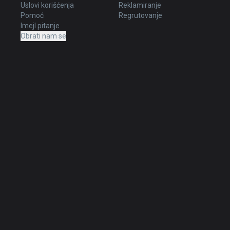
Uslovi korišćenja
Reklamiranje
Pomoć
Regrutovanje
Imejl pitanje
Obrati nam se