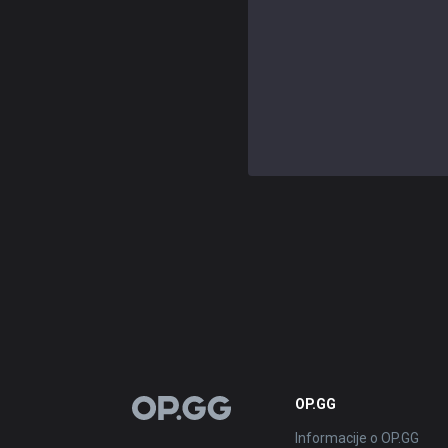
OP.GG
OP.GG
Informacije o OP.GG