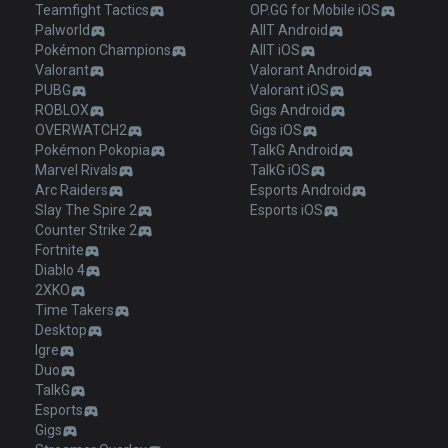
Teamfight Tactics
OP.GG for Mobile iOS
Palworld
AllT Android
Pokémon Champions
AllT iOS
Valorant
Valorant Android
PUBG
Valorant iOS
ROBLOX
Gigs Android
OVERWATCH2
Gigs iOS
Pokémon Pokopia
TalkG Android
Marvel Rivals
TalkG iOS
Arc Raiders
Esports Android
Slay The Spire 2
Esports iOS
Counter Strike 2
Fortnite
Diablo 4
2XKO
Time Takers
Desktop
Igre
Duo
TalkG
Esports
Gigs