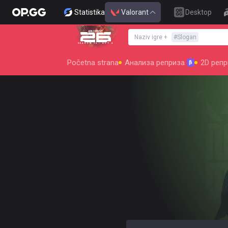
Statistika
Valorant
Desktop
Naziv igre
+
#
Slogan
SEASON 26 : ACT 4
Početna strana
Анализа реприза
2D репр
β