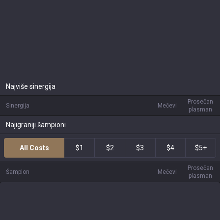
Najviše sinergija
Prosečan
Sinergija
Mečevi
plasman
Najigraniji šampioni
All Costs
$1
$2
$3
$4
$5+
Prosečan
Šampion
Mečevi
plasman