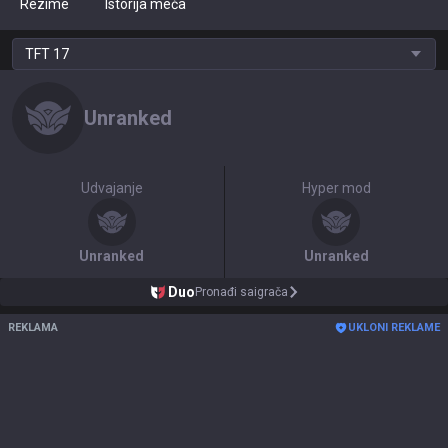
Rezime
Istorija meča
TFT
17
Unranked
Udvajanje
Hyper mod
Unranked
Unranked
Duo
Pronađi saigrača
REKLAMA
UKLONI REKLAME