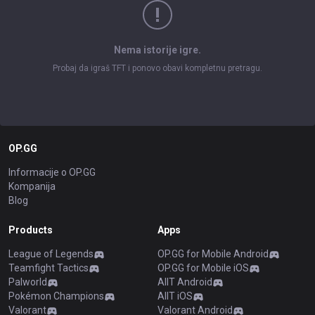
Nema istorije igre.
Probaj da igraš TFT i ponovo obavi kompletnu pretragu.
OP.GG
Informacije o OP.GG
Kompanija
Blog
Products
Apps
League of Legends
OP.GG for Mobile Android
Teamfight Tactics
OP.GG for Mobile iOS
Palworld
AllT Android
Pokémon Champions
AllT iOS
Valorant
Valorant Android