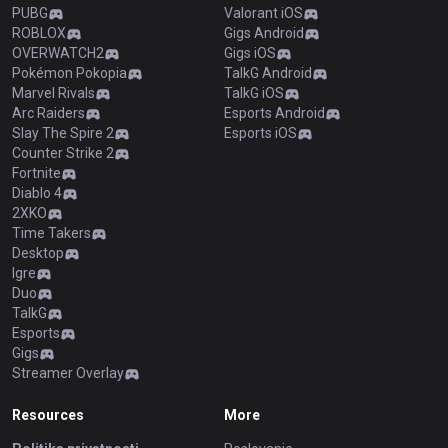
PUBG
Valorant iOS
ROBLOX
Gigs Android
OVERWATCH2
Gigs iOS
Pokémon Pokopia
TalkG Android
Marvel Rivals
TalkG iOS
Arc Raiders
Esports Android
Slay The Spire 2
Esports iOS
Counter Strike 2
Fortnite
Diablo 4
2XKO
Time Takers
Desktop
Igre
Duo
TalkG
Esports
Gigs
Streamer Overlay
Resources
More