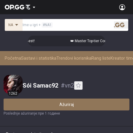
NA
Ime u igri
+
#
NA1
.gg
Comps from the Best!
👑 Master Top-tier Comps from the Best
Početna
Sastavi i statistika
Trendovi korisnika
Rang liste
Kreator ti
Sói Samac92
#
vn2
1262
Ažuriraj
Poslednje ažuriranje
:
пре 1 године