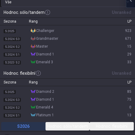
Vše
Hodnoc. sólo/tandem
Unranked
Sezona
Rang
LP
challenger
923
S2025
grandmaster
671
S2024 S3
master
15
S2024 S2
diamond 1
29
S2024 S1
emerald 3
33
S2023 S2
Hodnoc. flexibilní
Unranked
Sezona
Rang
LP
diamond 2
85
S2025
diamond 1
75
S2024 S3
emerald 4
0
S2024 S2
platinum 1
13
S2024 S1
S2026
Hodnoc. sólo/tandem
Hodnoc. flexibilní