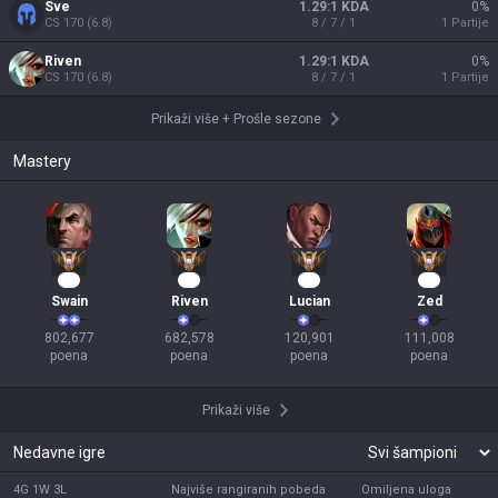
Sve
1.29:1 KDA
0
%
CS
170
(
6.8
)
8 / 7 / 1
1
Partije
Riven
1.29:1 KDA
0
%
CS
170
(
6.8
)
8 / 7 / 1
1
Partije
Prikaži više
+
Prošle sezone
Mastery
76
64
12
11
Swain
Riven
Lucian
Zed
802,677

682,578

120,901

111,008

poena
poena
poena
poena
Prikaži više
Nedavne igre
4G 1W 3L
Najviše rangiranih pobeda
Omiljena uloga