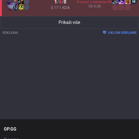
1
/
6
/
0
Pomoć u kilovima
0
%
CS
0
(0)
0.17:1 KDA
12
Prikaži više
REKLAMA
UKLONI REKLAME
OP.GG