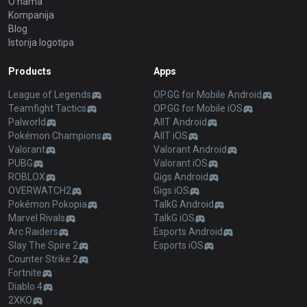
O nama
Kompanija
Blog
Istorija logotipa
Products
Apps
League of Legends
OP.GG for Mobile Android
Teamfight Tactics
OP.GG for Mobile iOS
Palworld
AllT Android
Pokémon Champions
AllT iOS
Valorant
Valorant Android
PUBG
Valorant iOS
ROBLOX
Gigs Android
OVERWATCH2
Gigs iOS
Pokémon Pokopia
TalkG Android
Marvel Rivals
TalkG iOS
Arc Raiders
Esports Android
Slay The Spire 2
Esports iOS
Counter Strike 2
Fortnite
Diablo 4
2XKO