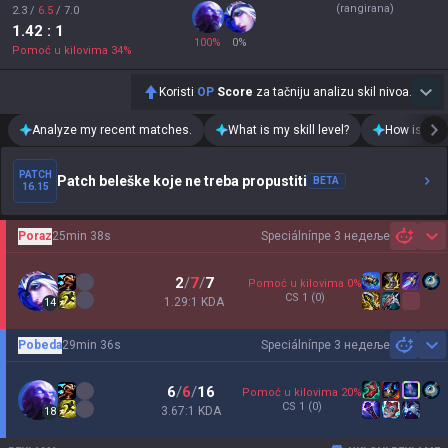
(rangirana)
2.3
/
6.5
/
7.0
1.42
: 1
100
%
0
%
Pomoć u kilovima
34
%
Koristi
OP
Score
za tačniju analizu skil nivoa.
Analyze my recent matches.
What is my skill level?
How is my t
PATCH
Patch beleške koje ne treba propustiti
BETA
16.15
Poraz
25min 38s
Speciální
пре 3 недеље
Sh
2
/
7
/
7
Pomoć u kilovima
0
%
CS
1
(0)
1.29:1 KDA
14
Pobeda
29min 36s
Speciální
пре 3 недеље
Sh
6
/
6
/
16
Pomoć u kilovima
20
%
CS
1
(0)
3.67:1 KDA
18