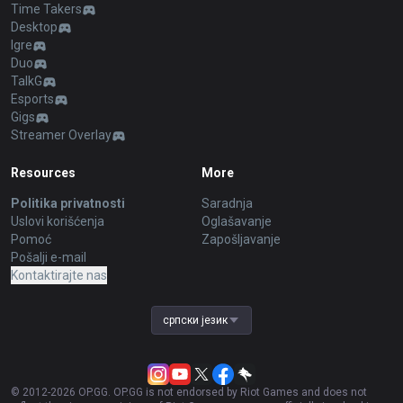
Time Takers
Desktop
Igre
Duo
TalkG
Esports
Gigs
Streamer Overlay
Resources
More
Politika privatnosti
Saradnja
Uslovi korišćenja
Oglašavanje
Pomoć
Zapošljavanje
Pošalji e-mail
Kontaktirajte nas
српски језик
© 2012-
2026
OP.GG. OP.GG is not endorsed by Riot Games and does not