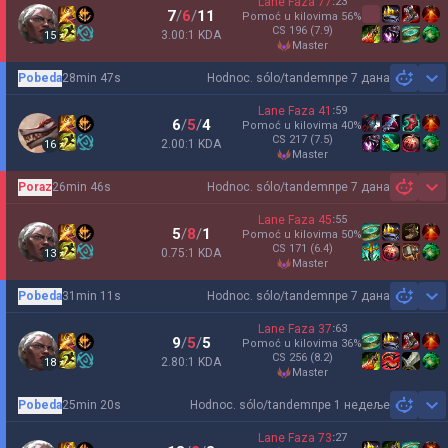
Lane Faza
77
:
23
7
/
6
/
11
Pomoć u kilovima
56
%
CS
196
(7.9)
3.00:1 KDA
15
master
Pobeda
28min 47s
Hodnoc. sólo/tandem
пре 7 дана
Sh
Lane Faza
41
:
59
6
/
5
/
4
Pomoć u kilovima
40
%
CS
217
(7.5)
2.00:1 KDA
16
master
Poraz
26min 46s
Hodnoc. sólo/tandem
пре 7 дана
Sh
Lane Faza
45
:
55
5
/
8
/
1
Pomoć u kilovima
50
%
CS
171
(6.4)
0.75:1 KDA
13
master
Pobeda
31min 11s
Hodnoc. sólo/tandem
пре 7 дана
Sh
Lane Faza
37
:
63
9
/
5
/
5
Pomoć u kilovima
36
%
CS
256
(8.2)
2.80:1 KDA
18
master
Pobeda
25min 20s
Hodnoc. sólo/tandem
пре 1 недеље
Sh
Lane Faza
73
:
27