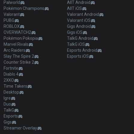
Palworld
AllT Android
Pokémon Champions
AllT iOS
Valorant
Valorant Android
PUBG
Valorant iOS
ROBLOX
Gigs Android
OVERWATCH2
Gigs iOS
Pokémon Pokopia
TalkG Android
Marvel Rivals
TalkG iOS
Arc Raiders
Esports Android
Slay The Spire 2
Esports iOS
Counter Strike 2
Fortnite
Diablo 4
2XKO
Time Takers
Desktop
Igre
Duo
TalkG
Esports
Gigs
Streamer Overlay