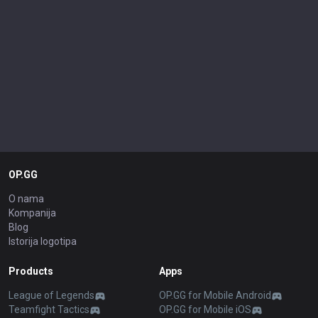
OP.GG
O nama
Kompanija
Blog
Istorija logotipa
Products
Apps
League of Legends
OP.GG for Mobile Android
Teamfight Tactics
OP.GG for Mobile iOS