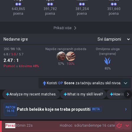
643,865

391,782

381,254

351,660

poena
poena
poena
poena
Prikaži više
Nedavne igre
20G 9W 10L
Najviše rangiranih pobeda
Omiljena uloga
(rangirana)
6.8
/
5.0
/
5.7
2.47
: 1
57
%
100
%
Pomoć u kilovima
48
%
85
%
Koristi
OP
Score
za tačniju analizu skil nivoa.
Analyze my recent matches.
What is my skill level?
How is my t
PATCH
Patch beleške koje ne treba propustiti
BETA
16.15
Poraz
30min 22s
Hodnoc. sólo/tandem
пре 16 сати
Sh