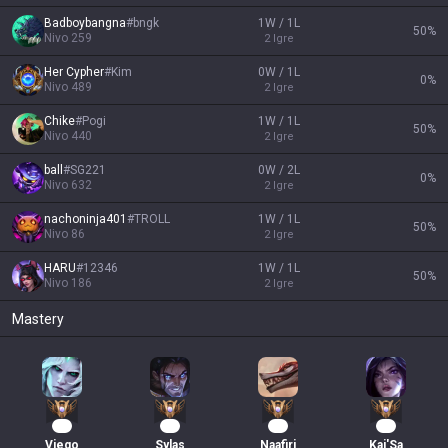
Badboybangna
#
bngk
1W / 1L
50
%
Nivo
259
2
Igre
Her Cypher
#
Kim
0W / 1L
0
%
Nivo
489
2
Igre
Chike
#
Pogi
1W / 1L
50
%
Nivo
440
2
Igre
ball
#
SG221
0W / 2L
0
%
Nivo
632
2
Igre
nachoninja401
#
TROLL
1W / 1L
50
%
Nivo
86
2
Igre
HARU
#
12346
1W / 1L
50
%
Nivo
186
2
Igre
Mastery
61
38
37
35
Viego
Sylas
Naafiri
Kai'Sa