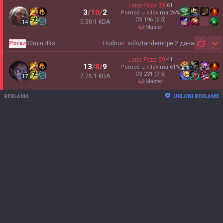
Lane Faza
39
:
61
3
/
10
/
2
Pomoć u kilovima
26
%
CS
196
(6.5)
0.50:1 KDA
14
master
Poraz
30min 49s
Hodnoc. sólo/tandem
пре 2 дана
Sh
Lane Faza
59
:
41
13
/
8
/
9
Pomoć u kilovima
61
%
CS
231
(7.5)
2.75:1 KDA
17
master
REKLAMA
UKLONI REKLAME