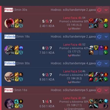
Poraz
23min 30s
Hodnoc. sólo/tandem
пре 2 дана
Sh
Lane Faza
46
:
54
5
/
5
/
7
Pomoć u kilovima
50
%
CS
145
(6.2)
2.40:1 KDA
13
master
Pobeda
25min 18s
Hodnoc. sólo/tandem
пре 2 дана
Sh
Lane Faza
48
:
52
8
/
2
/
7
Pomoć u kilovima
42
%
CS
177
(7)
7.50:1 KDA
16
master
Pobeda
22min 30s
Hodnoc. sólo/tandem
пре 4 дана
Sh
Lane Faza
54
:
46
9
/
2
/
7
Pomoć u kilovima
53
%
CS
184
(8.2)
8.00:1 KDA
14
master
Poraz
15min 16s
Hodnoc. sólo/tandem
пре 5 дана
Sh
Lane Faza
41
:
59
1
/
4
/
1
Pomoć u kilovima
50
%
CS
108
(7.1)
0.50:1 KDA
9
grandmaster