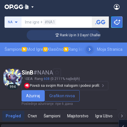
Pretraži invokatora
Ime igre +
#NA1
NA
 Coaching
🏆 Rank Up in 3 Days! Challenger Coaching
Šampioni
Mod Igre
Klasično
Rang lista skinova
Moja Stranica
Rangiranje
Pro
N
U
N
SinB
#
NANA
SEA
Rang
608
(0.2111% najboljih)
Poveži sa svojim Riot nalogom i podesi profil.
994
Ažuriraj
Grafikon nivoa
Poslednje ažuriranje
:
пре 6 дана
Pregled
Стил
Šampioni
Majstorstvo
Igra Uživo
T