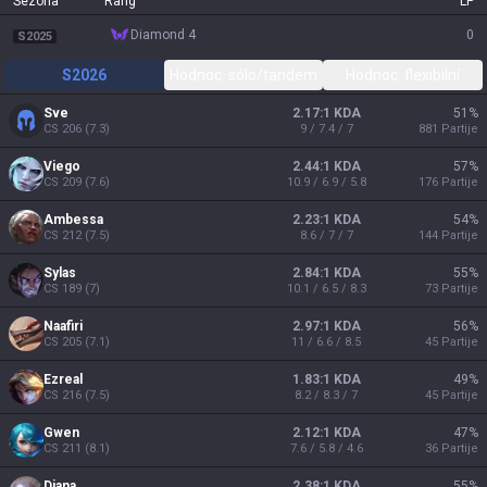
Sezona
Rang
LP
diamond 4
0
S2025
S2026
Hodnoc. sólo/tandem
Hodnoc. flexibilní
Sve
2.17:1 KDA
51
%
CS
206
(
7.3
)
9 / 7.4 / 7
881
Partije
Viego
2.44:1 KDA
57
%
CS
209
(
7.6
)
10.9 / 6.9 / 5.8
176
Partije
Ambessa
2.23:1 KDA
54
%
CS
212
(
7.5
)
8.6 / 7 / 7
144
Partije
Sylas
2.84:1 KDA
55
%
CS
189
(
7
)
10.1 / 6.5 / 8.3
73
Partije
Naafiri
2.97:1 KDA
56
%
CS
205
(
7.1
)
11 / 6.6 / 8.5
45
Partije
Ezreal
1.83:1 KDA
49
%
CS
216
(
7.5
)
8.2 / 8.3 / 7
45
Partije
Gwen
2.12:1 KDA
47
%
CS
211
(
8.1
)
7.6 / 5.8 / 4.6
36
Partije
Diana
2.38:1 KDA
55
%