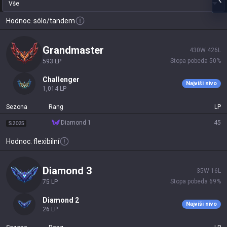
Vše
Hodnoc. sólo/tandem
grandmaster
430
W
426
L
Stopa pobeda
50
%
593
LP
challenger
Najviši nivo
1,014
LP
Sezona
Rang
LP
diamond 1
45
S2025
Hodnoc. flexibilní
diamond 3
35
W
16
L
Stopa pobeda
69
%
75
LP
diamond 2
Najviši nivo
26
LP