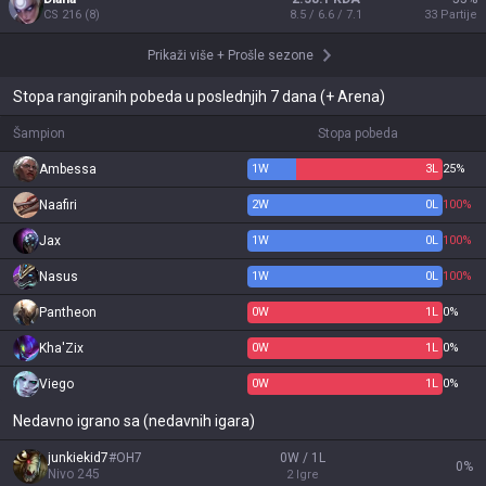
CS
216
(
8
)
8.5 / 6.6 / 7.1
33
Partije
Prikaži više
+
Prošle sezone
Stopa rangiranih pobeda u poslednjih 7 dana (+ Arena)
Šampion
Stopa pobeda
Ambessa
1
W
3
L
25%
Naafiri
2
W
0
L
100%
Jax
1
W
0
L
100%
Nasus
1
W
0
L
100%
Pantheon
0
W
1
L
0%
Kha'Zix
0
W
1
L
0%
Viego
0
W
1
L
0%
Nedavno igrano sa (nedavnih igara)
junkiekid7
#
OH7
0W / 1L
0
%
Nivo
245
2
Igre