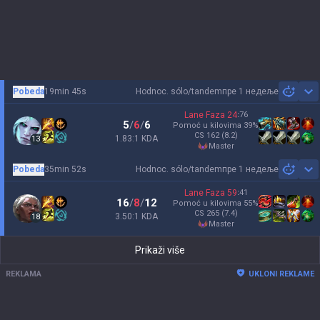
Pobeda
19min 45s
Hodnoc. sólo/tandem
пре 1 недеље
Sh
Lane Faza
24
:
76
5
/
6
/
6
Pomoć u kilovima
39
%
CS
162
(8.2)
1.83:1 KDA
13
master
Pobeda
35min 52s
Hodnoc. sólo/tandem
пре 1 недеље
Sh
Lane Faza
59
:
41
16
/
8
/
12
Pomoć u kilovima
55
%
CS
265
(7.4)
3.50:1 KDA
18
master
Prikaži više
REKLAMA
UKLONI REKLAME