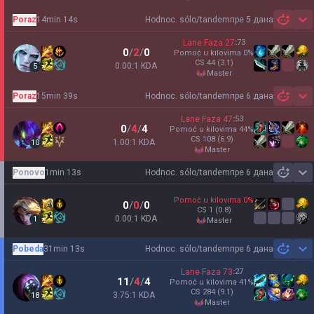
Poraz
14min 14s
Hodnoc. sólo/tandem
пре 5 дана
Sh
Lane Faza
27
:
73
0
/
2
/
0
Pomoć u kilovima
0
%
CS
44
(3.1)
0.00:1 KDA
5
master
Poraz
15min 39s
Hodnoc. sólo/tandem
пре 6 дана
Sh
Lane Faza
47
:
53
0
/
4
/
4
Pomoć u kilovima
44
%
CS
108
(6.9)
1.00:1 KDA
10
master
Ponovo
1min 13s
Hodnoc. sólo/tandem
пре 6 дана
Sh
Pomoć u kilovima
0
%
0
/
0
/
0
CS
1
(0.8)
0.00:1 KDA
1
master
Pobeda
31min 13s
Hodnoc. sólo/tandem
пре 6 дана
Sh
Lane Faza
73
:
27
11
/
4
/
4
Pomoć u kilovima
41
%
CS
284
(9.1)
3.75:1 KDA
18
master