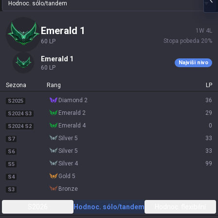
Hodnoc. sólo/tandem
emerald 1
1
W
4
L
Stopa pobeda
20
%
60
LP
emerald 1
Najviši nivo
60
LP
Sezona
Rang
LP
diamond 2
36
S2025
emerald 2
29
S2024 S3
emerald 4
0
S2024 S2
silver 5
33
S7
silver 5
33
S6
silver 4
99
S5
gold 5
S4
bronze
S3
S2026
Hodnoc. sólo/tandem
Hodnoc. flexibilní