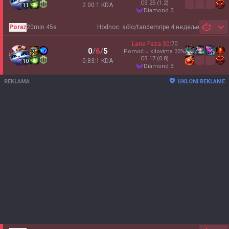
CS
25
(1.2)
2.00:1 KDA
11
diamond 3
Poraz
20min 45s
Hodnoc. sólo/tandem
пре 4 недеље
Sh
Lane Faza
30
:
70
0
/
6
/
5
Pomoć u kilovima
33
%
CS
17
(0.8)
0.83:1 KDA
10
diamond 3
REKLAMA
UKLONI REKLAME