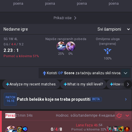
poena
poena
poena
poena
Prikaži više
Nedavne igre
5G 1W 4L
Najviše rangiranih pobeda
Omiljena uloga
(rangirana)
0.6
/
4.4
/
9.2
2.23
: 1
25
%
0
%
Pomoć u kilovima
51
%
100
%
Koristi
OP
Score
za tačniju analizu skil nivoa.
Analyze my recent matches.
What is my skill level?
How is my t
PATCH
Patch beleške koje ne treba propustiti
BETA
16.15
Poraz
21min 34s
Hodnoc. sólo/tandem
пре 4 недеље
Sh
Lane Faza
46
:
54
0
/
4
/
8
Pomoć u kilovima
32
%