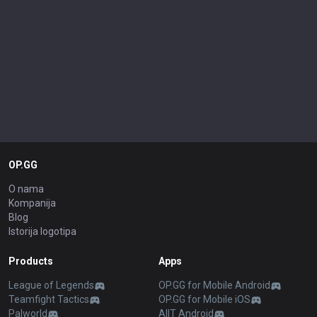
OP.GG
O nama
Kompanija
Blog
Istorija logotipa
Products
Apps
League of Legends
OP.GG for Mobile Android
Teamfight Tactics
OP.GG for Mobile iOS
Palworld
AllT Android