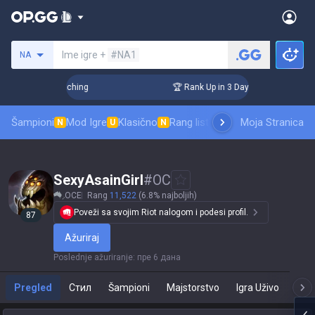
Pretraži invokatora
Ime igre +
#NA1
NA
 Challenger Coaching
🏆 Rank Up in 3 Days! Challenger Coac
Šampioni
Mod Igre
Klasično
Rang lista skinova
Moja Stranica
Rangiranje
Pro
N
U
N
SexyAsainGirl
#
OC
OCE
Rang
11,522
(6.8% najboljih)
Poveži sa svojim Riot nalogom i podesi profil.
87
Ažuriraj
Poslednje ažuriranje
:
пре 6 дана
Pregled
Стил
Šampioni
Majstorstvo
Igra Uživo
T