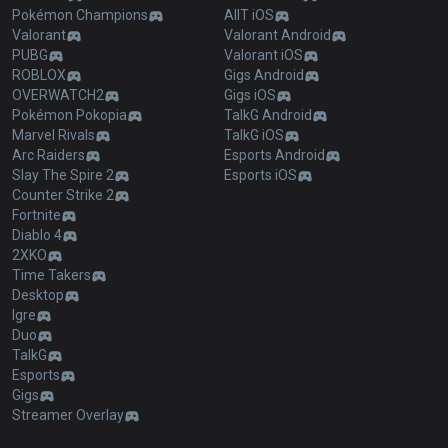
Pokémon Champions
AllT iOS
Valorant
Valorant Android
PUBG
Valorant iOS
ROBLOX
Gigs Android
OVERWATCH2
Gigs iOS
Pokémon Pokopia
TalkG Android
Marvel Rivals
TalkG iOS
Arc Raiders
Esports Android
Slay The Spire 2
Esports iOS
Counter Strike 2
Fortnite
Diablo 4
2XKO
Time Takers
Desktop
Igre
Duo
TalkG
Esports
Gigs
Streamer Overlay