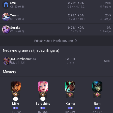
Sve
2.23:1 KDA
20
%
CS
20
(
0.8
)
0.6 / 4.4 / 9.2
5
Partije
Yuumi
2.93:1 KDA
25
%
CS
22
(
0.9
)
0.8 / 3.8 / 10.3
4
Partije
Soraka
0.71:1 KDA
0
%
CS
14
(
0.5
)
0 / 7 / 5
1
Partije
Prikaži više
+
Prošle sezone
Nedavno igrano sa (nedavnih igara)
DJ Cambodia
#
OC
1W / 1L
50
%
Nivo
1,221
2
Igre
Mastery
14
10
Milio
Seraphine
Karma
Nami
119,745

82,956

62,259

57,172
