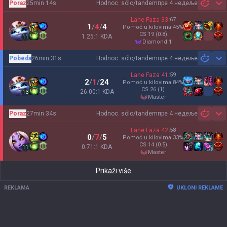
Poraz
25min 14s
Hodnoc. sólo/tandem
пре 4 недеље
Sh
Lane Faza
33
:
67
1
/
4
/
4
Pomoć u kilovima
45
%
CS
19
(0.8)
1.25:1 KDA
11
diamond 1
Pobeda
26min 31s
Hodnoc. sólo/tandem
пре 4 недеље
Sh
Lane Faza
41
:
59
2
/
1
/
24
Pomoć u kilovima
84
%
CS
26
(1)
26.00:1 KDA
13
master
Poraz
27min 34s
Hodnoc. sólo/tandem
пре 4 недеље
Sh
Lane Faza
42
:
58
0
/
7
/
5
Pomoć u kilovima
33
%
CS
14
(0.5)
0.71:1 KDA
11
master
Prikaži više
REKLAMA
UKLONI REKLAME