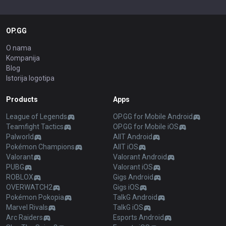
OP.GG
O nama
Kompanija
Blog
Istorija logotipa
Products
Apps
League of Legends
OP.GG for Mobile Android
Teamfight Tactics
OP.GG for Mobile iOS
Palworld
AllT Android
Pokémon Champions
AllT iOS
Valorant
Valorant Android
PUBG
Valorant iOS
ROBLOX
Gigs Android
OVERWATCH2
Gigs iOS
Pokémon Pokopia
TalkG Android
Marvel Rivals
TalkG iOS
Arc Raiders
Esports Android