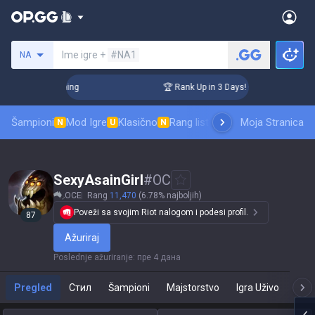
Pretraži invokatora
Ime igre +
#NA1
NA
Challenger Coaching
🏆 Rank Up in 3 Days! Challenger Coach
Šampioni
Mod Igre
Klasično
Rang lista skinova
Moja Stranica
Rangiranje
Pro
N
U
N
SexyAsainGirl
#
OC
OCE
Rang
11,470
(6.78% najboljih)
Poveži sa svojim Riot nalogom i podesi profil.
87
Ažuriraj
Poslednje ažuriranje
:
пре 4 дана
Pregled
Стил
Šampioni
Majstorstvo
Igra Uživo
T