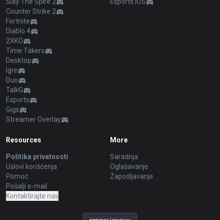
Slay The Spire 2
Esports iOS
Counter Strike 2
Fortnite
Diablo 4
2XKO
Time Takers
Desktop
Igre
Duo
TalkG
Esports
Gigs
Streamer Overlay
Resources
More
Politika privatnosti
Saradnja
Uslovi korišćenja
Oglašavanje
Pomoć
Zapošljavanje
Pošalji e-mail
Kontaktirajte nas