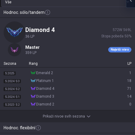
Vše
Hodnoc. sólo/tandem
diamond 4
572
W
569
L
Stopa pobeda
50
%
36
LP
master
Najviši nivo
359
LP
Sezona
Rang
LP
emerald 2
1
S2025
platinum 1
18
S2024 S3
diamond 4
71
S2024 S2
diamond 3
14
S2024 S1
diamond 2
0
S2023 S2
Prikaži nivoe svih sezona
Hodnoc. flexibilní