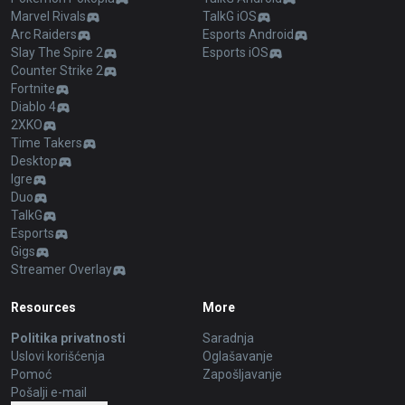
Marvel Rivals
TalkG iOS
Arc Raiders
Esports Android
Slay The Spire 2
Esports iOS
Counter Strike 2
Fortnite
Diablo 4
2XKO
Time Takers
Desktop
Igre
Duo
TalkG
Esports
Gigs
Streamer Overlay
Resources
More
Politika privatnosti
Saradnja
Uslovi korišćenja
Oglašavanje
Pomoć
Zapošljavanje
Pošalji e-mail