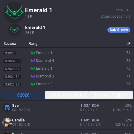
emerald 1
25
W
31
L
Stopa pobeda
45
%
1
LP
emerald 1
Najviši nivo
26
LP
Sezona
Rang
LP
emerald 1
71
S2025
diamond 4
26
S2024 S3
emerald 1
75
S2024 S2
diamond 3
71
S2024 S1
emerald 3
25
S2023 S2
S2026
Hodnoc. sólo/tandem
Hodnoc. flexibilní
Sve
1.53:1 KDA
50
%
CS
190
(
6.6
)
5.5 / 7.5 / 6.1
1,196
Partije
Camille
1.69:1 KDA
52
%
CS
182
(
6.4
)
6.4 / 7.3 / 5.9
525
Partije