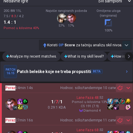
Nedavne igre
20G 8W 11L
Najviše rangiranih pobeda
Omiljena uloga
(rangirana)
7.5
/
8.3
/
4.2
1.4
: 1
57
%
17
%
Pomoć u kilovima
40
%
100
%
Koristi
OP
Score
za tačniju analizu skil nivoa.
Analyze my recent matches.
What is my skill level?
How is my t
PATCH
Patch beleške koje ne treba propustiti
BETA
16.15
Poraz
24min 14s
Hodnoc. sólo/tandem
пре 10 сати
Sh
Lane Faza
48
:
52
1
/
7
/
1
Pomoć u kilovima
13
%
CS
191
(7.9)
0.29:1 KDA
14
diamond 4
Poraz
27min 16s
Hodnoc. sólo/tandem
пре 11 сати
Sh
Lane Faza
68
:
32