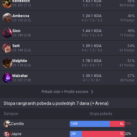
Renekton
1.63:1 KDA
56
%
CS
201
(
7.1
)
5.5 / 7 / 5.8
84
Partije
Ambessa
1.24:1 KDA
46
%
CS
192
(
6.5
)
4.3 / 7.6 / 5.2
79
Partije
Sion
1.44:1 KDA
49
%
CS
189
(
6.8
)
3.9 / 7.5 / 6.9
71
Partije
Sett
1.39:1 KDA
54
%
CS
184
(
6.6
)
4.4 / 7.2 / 5.6
61
Partije
Malphite
1.78:1 KDA
51
%
CS
178
(
6.5
)
3.4 / 5.9 / 7.1
61
Partije
Malzahar
1.35:1 KDA
57
%
CS
237
(
7.8
)
4.1 / 9 / 8.1
28
Partije
Prikaži više
+
Prošle sezone
Stopa rangiranih pobeda u poslednjih 7 dana (+ Arena)
Šampion
Stopa pobeda
Camille
16
W
6
L
73%
Jayce
2
W
7
L
22%