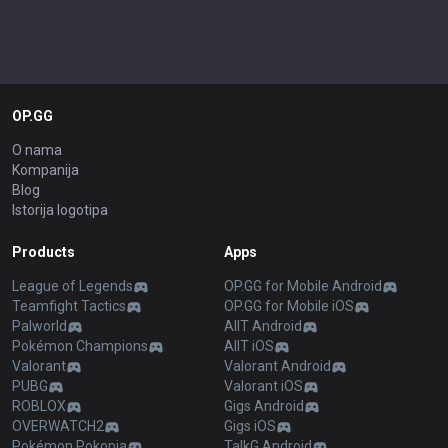
OP.GG
O nama
Kompanija
Blog
Istorija logotipa
Products
Apps
League of Legends
OP.GG for Mobile Android
Teamfight Tactics
OP.GG for Mobile iOS
Palworld
AllT Android
Pokémon Champions
AllT iOS
Valorant
Valorant Android
PUBG
Valorant iOS
ROBLOX
Gigs Android
OVERWATCH2
Gigs iOS
Pokémon Pokopia
TalkG Android