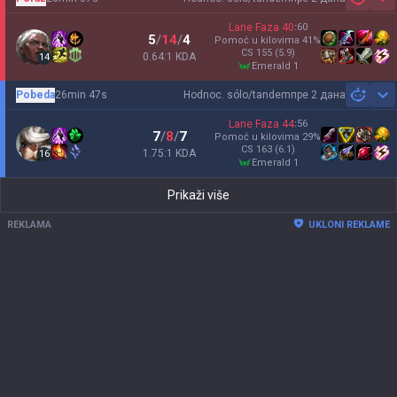
Sh
Lane Faza
40
:
60
5
/
14
/
4
Pomoć u kilovima
41
%
CS
155
(5.9)
0.64:1 KDA
14
emerald 1
Pobeda
26min 47s
Hodnoc. sólo/tandem
пре 2 дана
Sh
Lane Faza
44
:
56
7
/
8
/
7
Pomoć u kilovima
29
%
CS
163
(6.1)
1.75:1 KDA
16
emerald 1
Prikaži više
REKLAMA
UKLONI REKLAME