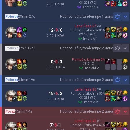
CS
203
(7.2)
2.33:1 KDA
18
diamond 4
Pobeda
28min 27s
Hodnoc. sólo/tandem
пре 1 дана
Sh
Lane Faza
67
:
33
12
/
9
/
6
Pomoć u kilovima
33
%
CS
186
(6.5)
2.00:1 KDA
17
emerald 1
Ponovo
1min 12s
Hodnoc. sólo/tandem
пре 2 дана
Sh
Pomoć u kilovima
0
%
0
/
0
/
0
CS
0
(0)
0.00:1 KDA
1
emerald 2
Pobeda
34min 19s
Hodnoc. sólo/tandem
пре 2 дана
Sh
Lane Faza
80
:
20
18
/
6
/
2
Pomoć u kilovima
57
%
CS
263
(7.7)
3.33:1 KDA
20
emerald 2
Poraz
15min 14s
Hodnoc. sólo/tandem
пре 2 дана
Sh
Lane Faza
49
:
51
7
/
8
/
1
Pomoć u kilovima
67
%
CS
80
(5.3)