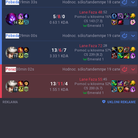
Pobeda
19min 33s
Hodnoc. sólo/tandem
пре 18 сати
Sh
Lane Faza
48
:
52
5
/
8
/
0
Pomoć u kilovima
16
%
CS
143
(7.3)
0.63:1 KDA
14
emerald 1
Pobeda
29min 00s
Hodnoc. sólo/tandem
пре 19 сати
Sh
Lane Faza
72
:
28
13
/
6
/
7
Pomoć u kilovima
57
%
CS
239
(8.2)
3.33:1 KDA
19
emerald 1
Poraz
30min 02s
Hodnoc. sólo/tandem
пре 19 сати
Sh
Lane Faza
55
:
45
13
/
11
/
4
Pomoć u kilovima
52
%
CS
200
(6.7)
1.55:1 KDA
18
emerald 1
REKLAMA
UKLONI REKLAME