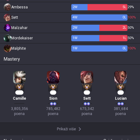
Ambessa
2
W
5
L
29%
Sett
4
W
0
L
100%
Malzahar
2
W
2
L
50%
Mordekaiser
1
W
1
L
50%
Malphite
1
W
0
L
100%
Mastery
327
74
64
37
Camille
Sion
Sett
Lucian
3,805,356

785,482

675,342

381,684

poena
poena
poena
poena
Prikaži više