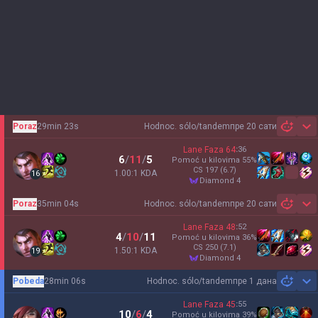
Poraz
29min 23s
Hodnoc. sólo/tandem
пре 20 сати
Sh
Lane Faza
64
:
36
6
/
11
/
5
Pomoć u kilovima
55
%
CS
197
(6.7)
1.00:1 KDA
16
diamond 4
Poraz
35min 04s
Hodnoc. sólo/tandem
пре 20 сати
Sh
Lane Faza
48
:
52
4
/
10
/
11
Pomoć u kilovima
36
%
CS
250
(7.1)
1.50:1 KDA
19
diamond 4
Pobeda
28min 06s
Hodnoc. sólo/tandem
пре 1 дана
Sh
Lane Faza
45
:
55
10
/
6
/
4
Pomoć u kilovima
39
%