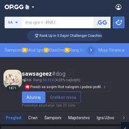
Pretraži invokatora
Ime igre +
#NA1
NA
🏆 Rank Up in 3 Days! Challenger Coaching
Šampioni
Mod Igre
Klasično
Rang lista skinova
Moja Stranica
Rangiranje
Pro
N
U
N
sawsageez
#
dog
NA
Rang
56,934
(4.08% najboljih)
Poveži sa svojim Riot nalogom i podesi profil.
1871
Ažuriraj
Grafikon nivoa
Poslednje ažuriranje
:
пре 20 сати
Pregled
Стил
Šampioni
Majstorstvo
Igra Uživo
T