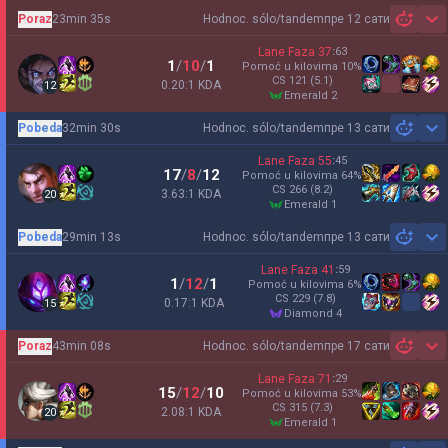
Poraz
23min 35s
Hodnoc. sólo/tandem
пре 12 сати
Sh
Lane Faza
37
:
63
1
/
10
/
1
Pomoć u kilovima
10
%
CS
121
(5.1)
0.20:1 KDA
12
emerald 2
Pobeda
32min 30s
Hodnoc. sólo/tandem
пре 13 сати
Sh
Lane Faza
55
:
45
17
/
8
/
12
Pomoć u kilovima
64
%
CS
266
(8.2)
3.63:1 KDA
20
emerald 1
Pobeda
29min 13s
Hodnoc. sólo/tandem
пре 13 сати
Sh
Lane Faza
41
:
59
1
/
12
/
1
Pomoć u kilovima
6
%
CS
229
(7.8)
0.17:1 KDA
15
diamond 4
Poraz
43min 08s
Hodnoc. sólo/tandem
пре 17 сати
Sh
Lane Faza
71
:
29
15
/
12
/
10
Pomoć u kilovima
53
%
CS
315
(7.3)
2.08:1 KDA
20
emerald 1