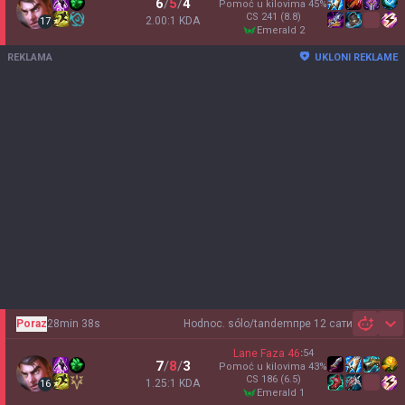
6
/
5
/
4
Pomoć u kilovima
45
%
CS
241
(8.8)
2.00:1 KDA
17
emerald 2
REKLAMA
UKLONI REKLAME
Poraz
28min 38s
Hodnoc. sólo/tandem
пре 12 сати
Sh
Lane Faza
46
:
54
7
/
8
/
3
Pomoć u kilovima
43
%
CS
186
(6.5)
1.25:1 KDA
16
emerald 1