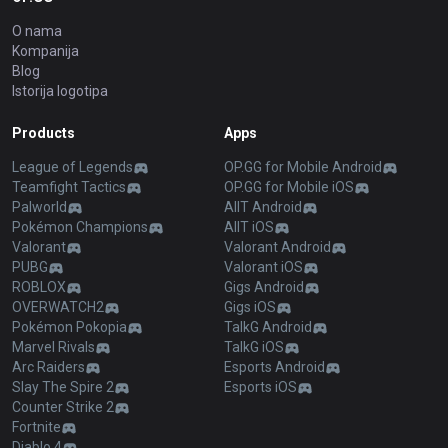
O nama
Kompanija
Blog
Istorija logotipa
Products
Apps
League of Legends
OP.GG for Mobile Android
Teamfight Tactics
OP.GG for Mobile iOS
Palworld
AllT Android
Pokémon Champions
AllT iOS
Valorant
Valorant Android
PUBG
Valorant iOS
ROBLOX
Gigs Android
OVERWATCH2
Gigs iOS
Pokémon Pokopia
TalkG Android
Marvel Rivals
TalkG iOS
Arc Raiders
Esports Android
Slay The Spire 2
Esports iOS
Counter Strike 2
Fortnite
Diablo 4