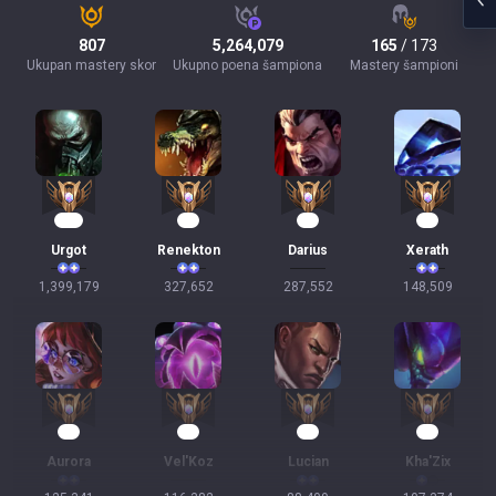
807
5,264,079
165
/ 173
Ukupan mastery skor
Ukupno poena šampiona
Mastery šampioni
130
32
29
16
Urgot
Renekton
Darius
Xerath
1,399,179
327,652
287,552
148,509
14
11
11
10
Aurora
Vel'Koz
Lucian
Kha'Zix