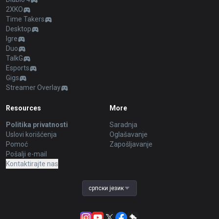
2XKO
Time Takers
Desktop
Igre
Duo
TalkG
Esports
Gigs
Streamer Overlay
Resources
More
Politika privatnosti
Saradnja
Uslovi korišćenja
Oglašavanje
Pomoć
Zapošljavanje
Pošalji e-mail
Kontaktirajte nas
српски језик