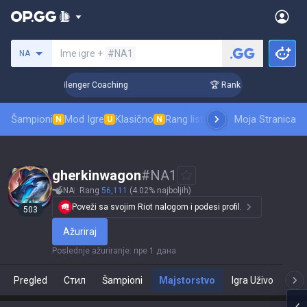
Pretraži invokatora
Ime igre +
#NA1
NA
 in 3 Days! Challenger Coaching
🏆 Rank Up in 3 Days! Chal
Šampioni
Mod Igre
Klasično
Rang lista skinova
Moja Stranica
Rangiranje
Pro
N
U
N
gherkinwagon
#
NA1
NA
Rang
56,111
(4.02% najboljih)
Poveži sa svojim Riot nalogom i podesi profil.
503
Ažuriraj
Poslednje ažuriranje
:
пре 1 дана
Pregled
Стил
Šampioni
Majstorstvo
Igra Uživo
T