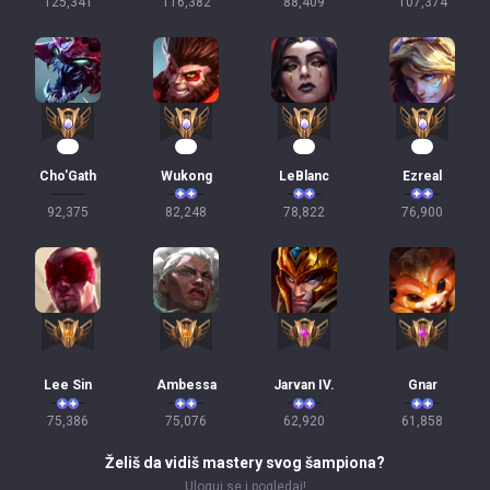
125,341
116,382
88,409
107,374
10
10
10
10
Cho'Gath
Wukong
LeBlanc
Ezreal
92,375
82,248
78,822
76,900
Lee Sin
Ambessa
Jarvan IV.
Gnar
75,386
75,076
62,920
61,858
Želiš da vidiš mastery svog šampiona?
Uloguj se i pogledaj!