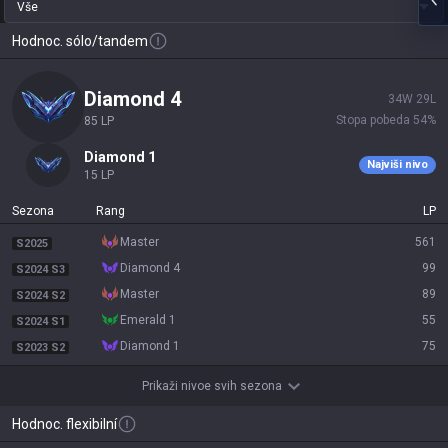
Vše
Hodnoc. sólo/tandem
diamond 4
34
W
29
L
Stopa pobeda
54
%
85
LP
diamond 1
Najviši nivo
15
LP
Sezona
Rang
LP
master
561
S2025
diamond 4
99
S2024 S3
master
89
S2024 S2
emerald 1
55
S2024 S1
diamond 1
75
S2023 S2
Prikaži nivoe svih sezona
Hodnoc. flexibilní