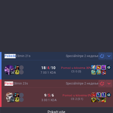
Pobeda
23min 21s
Speciální
пре 2 недеље
Sh
18
/
4
/
10
Pomoć u kilovima
30
%
CS
0
(0)
7.00:1 KDA
26
Poraz
28min 23s
Speciální
пре 2 недеље
Sh
9
/
5
/
6
Pomoć u kilovima
0
%
CS
2
(0.1)
3.00:1 KDA
16
Prikaži više