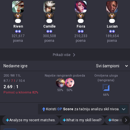
32
30
22
20
Riven
Camille
Fiora
Lucian
321,617

300,508

210,233

189,654

poena
poena
poena
poena
Prikaži više
Nedavne igre
20G 9W 11L
Najviše rangiranih pobeda
Omiljena uloga
(rangirana)
8.7
/
7.1
/
10.4
2.69
: 1
50
%
50
%
Pomoć u kilovima
82
%
66
%
Koristi
OP
Score
za tačniju analizu skil nivoa.
Analyze my recent matches.
What is my skill level?
How is my t