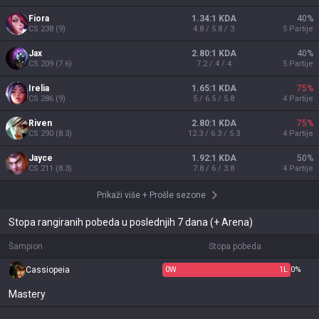
Fiora
1.34:1 KDA
40
%
CS
238
(
9
)
4.8 / 5.8 / 3
5
Partije
Jax
2.80:1 KDA
40
%
CS
209
(
7.6
)
7.2 / 4 / 4
5
Partije
Irelia
1.65:1 KDA
75
%
CS
286
(
9
)
5 / 6.5 / 5.8
4
Partije
Riven
2.80:1 KDA
75
%
CS
290
(
8.3
)
12.3 / 6.3 / 5.3
4
Partije
Jayce
1.92:1 KDA
50
%
CS
211
(
8.3
)
7.8 / 6 / 3.8
4
Partije
Prikaži više
+
Prošle sezone
Stopa rangiranih pobeda u poslednjih 7 dana (+ Arena)
Šampion
Stopa pobeda
Cassiopeia
0
W
1
L
0%
Mastery