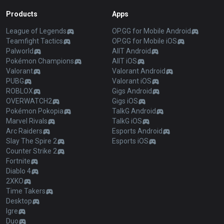
Products
Apps
League of Legends
OP.GG for Mobile Android
Teamfight Tactics
OP.GG for Mobile iOS
Palworld
AllT Android
Pokémon Champions
AllT iOS
Valorant
Valorant Android
PUBG
Valorant iOS
ROBLOX
Gigs Android
OVERWATCH2
Gigs iOS
Pokémon Pokopia
TalkG Android
Marvel Rivals
TalkG iOS
Arc Raiders
Esports Android
Slay The Spire 2
Esports iOS
Counter Strike 2
Fortnite
Diablo 4
2XKO
Time Takers
Desktop
Igre
Duo