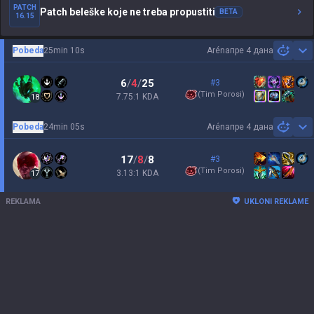
PATCH
Patch beleške koje ne treba propustiti
BETA
16.15
Pobeda
25min 10s
Aréna
пре 4 дана
Sh
6
/
4
/
25
#3
(
Tim Porosi
)
7.75:1 KDA
18
Pobeda
24min 05s
Aréna
пре 4 дана
Sh
17
/
8
/
8
#3
(
Tim Porosi
)
3.13:1 KDA
17
REKLAMA
UKLONI REKLAME