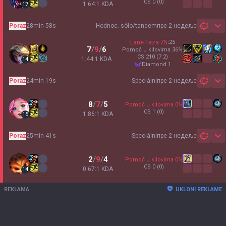
CS
0
(0)
1.64:1 KDA
17
Poraz
28min 58s
Hodnoc. sólo/tandem
пре 2 недеље
Sh
Lane Faza
75
:
25
7
/
9
/
6
Pomoć u kilovima
36
%
CS
210
(7.2)
1.44:1 KDA
14
diamond 1
Poraz
24min 19s
Speciální
пре 2 недеље
Sh
8
/
7
/
5
Pomoć u kilovima
0
%
CS
1
(0)
1.86:1 KDA
15
Poraz
25min 41s
Speciální
пре 2 недеље
Sh
2
/
9
/
4
Pomoć u kilovima
0
%
CS
0
(0)
0.67:1 KDA
14
REKLAMA
UKLONI REKLAME