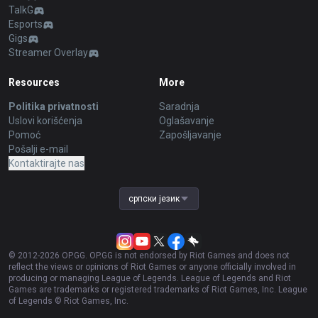
TalkG
Esports
Gigs
Streamer Overlay
Resources
More
Politika privatnosti
Saradnja
Uslovi korišćenja
Oglašavanje
Pomoć
Zapošljavanje
Pošalji e-mail
Kontaktirajte nas
српски језик
© 2012-
2026
OP.GG. OP.GG is not endorsed by Riot Games and does not
reflect the views or opinions of Riot Games or anyone officially involved in
producing or managing League of Legends. League of Legends and Riot
Games are trademarks or registered trademarks of Riot Games, Inc. League
of Legends © Riot Games, Inc.