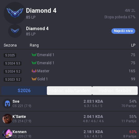
diamond 4
4
W
2
L
Stopa pobeda
67
%
85
LP
diamond 4
Najviši nivo
85
LP
Sezona
Rang
LP
emerald 1
75
S2025
emerald 1
75
S2024 S3
master
165
S2024 S2
gold 1
99
S2023 S2
S2026
Hodnoc. sólo/tandem
Hodnoc. flexibilní
Sve
2.03:1 KDA
54
%
CS
221
(
7.9
)
6.3 / 5.6 / 5
70
Partije
K'Sante
2.04:1 KDA
55
%
CS
214
(
7.9
)
4.8 / 4.6 / 4.6
11
Partije
Kennen
2.18:1 KDA
63
%
CS
209
(
7.9
)
5.6 / 4.9 / 5
8
Partije