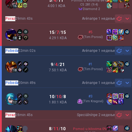
5
/
4
/
11
Pomoć u kilovima
64
%
CS
281
(9.4)
4.00:1 KDA
16
diamond 2
Poraz
29min 43s
Aréna
пре 1 недеље
Sh
15
/
7
/
15
#5
(
Tim Porosi
)
4.29:1 KDA
18
Pobeda
22min 02s
Aréna
пре 1 недеље
Sh
9
/
4
/
21
#1
(
Tim Porosi
)
7.50:1 KDA
18
Pobeda
20min 49s
Aréna
пре 1 недеље
Sh
10
/
10
/
8
#3
(
Tim Kragovi
)
1.80:1 KDA
17
Poraz
28min 45s
Speciální
пре 2 недеље
Sh
8
/
11
/
10
Pomoć u kilovima
0
%