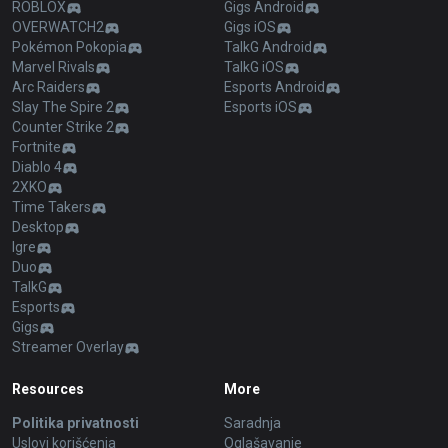
ROBLOX
Gigs Android
OVERWATCH2
Gigs iOS
Pokémon Pokopia
TalkG Android
Marvel Rivals
TalkG iOS
Arc Raiders
Esports Android
Slay The Spire 2
Esports iOS
Counter Strike 2
Fortnite
Diablo 4
2XKO
Time Takers
Desktop
Igre
Duo
TalkG
Esports
Gigs
Streamer Overlay
Resources
More
Politika privatnosti
Saradnja
Uslovi korišćenja
Oglašavanje