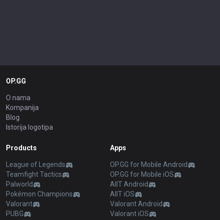
OP.GG
O nama
Kompanija
Blog
Istorija logotipa
Products
Apps
League of Legends
OP.GG for Mobile Android
Teamfight Tactics
OP.GG for Mobile iOS
Palworld
AllT Android
Pokémon Champions
AllT iOS
Valorant
Valorant Android
PUBG
Valorant iOS