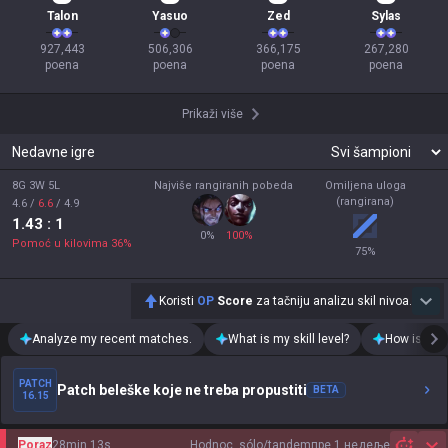
Talon
Yasuo
Zed
Sylas
927,443

506,306

366,175

267,280

poena
poena
poena
poena
Prikaži više
Nedavne igre
8G 3W 5L
Najviše rangiranih pobeda
Omiljena uloga
(rangirana)
4.6
/
6.6
/
4.9
1.43
: 1
0
%
100
%
Pomoć u kilovima
36
%
75
%
Koristi
OP
Score
za tačniju analizu skil nivoa.
Analyze my recent matches.
What is my skill level?
How is my t
PATCH
Patch beleške koje ne treba propustiti
BETA
16.15
Poraz
28min 13s
Hodnoc. sólo/tandem
пре 1 недеље