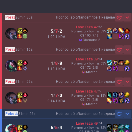
Poraz
26min 35s
Hodnoc. sólo/tandem
пре 1 недеље
Sh
Lane Faza
42
:
58
5
/
7
/
2
Pomoć u kilovima
39
%
CS
190
(7.1)
1.00:1 KDA
15
diamond 2
Poraz
26min 16s
Hodnoc. sólo/tandem
пре 1 недеље
Sh
Lane Faza
39
:
61
1
/
8
/
8
Pomoć u kilovima
33
%
CS
172
(6.5)
1.13:1 KDA
14
master
Poraz
21min 59s
Hodnoc. sólo/tandem
пре 2 недеље
Sh
Lane Faza
47
:
53
1
/
7
/
0
Pomoć u kilovima
13
%
CS
171
(7.8)
0.14:1 KDA
12
master
Pobeda
31min 26s
Hodnoc. sólo/tandem
пре 2 недеље
Sh
Lane Faza
49
:
51
6
/
5
/
4
Pomoć u kilovima
32
%
CS
338
(10.8)