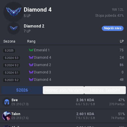
diamond 4
9
W
12
L
Stopa pobeda
43
%
5
LP
diamond 2
Najviši nivo
7
LP
Sezona
Rang
LP
emerald 1
75
S2025
diamond 4
24
S2024 S3
diamond 2
86
S2024 S2
diamond 3
0
S2024 S1
diamond 4
48
S2023 S2
S2026
Hodnoc. sólo/tandem
Hodnoc. flexibilní
Sve
2.36:1 KDA
47
%
CS
210
(
7.3
)
6.6 / 5.3 / 5.8
270
Partije
Talon
2.60:1 KDA
51
%
CS
213
(
7.6
)
7.9 / 5.3 / 5.8
74
Partije