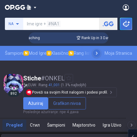
Pretraži invokatora
Ime igre +
#NA1
NA
 Challenger Coaching
🏆 Rank Up in 3 Days! Challenger Coa
Šampioni
Mod Igre
Klasično
Rang lista skinova
Moja Stranica
Rangiranje
Pro
N
U
N
Stiche
#
ONKEL
EUW
Rang
41,001
(1.3% najboljih)
Poveži sa svojim Riot nalogom i podesi profil.
892
Ažuriraj
Grafikon nivoa
Poslednje ažuriranje
:
пре 4 дана
Pregled
Стил
Šampioni
Majstorstvo
Igra Uživo
T