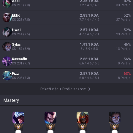
Akali
2.38:1 KDA
42
%
CS
216
(
7.3
)
7.2 / 4.8 / 4.3
33
Partije
Ekko
2.83:1 KDA
52
%
CS
225
(
7.5
)
7.7 / 4.4 / 4.9
27
Partije
Hwei
2.57:1 KDA
52
%
CS
214
(
7.5
)
4.7 / 4.6 / 7.1
23
Partije
Sylas
1.91:1 KDA
46
%
CS
187
(
6.9
)
6 / 5.9 / 5.3
13
Partije
Kassadin
2.66:1 KDA
56
%
CS
231
(
7.7
)
6.6 / 4.6 / 5.6
9
Partije
Fizz
2.57:1 KDA
63
%
CS
205
(
7.3
)
6.8 / 4.6 / 5.1
8
Partije
Prikaži više
+
Prošle sezone
Mastery
87
49
36
27