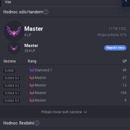
Vše
Hodnoc. sólo/tandem
master
117
W
132
L
Stopa pobeda
47
%
0
LP
master
Najviši nivo
264
LP
Sezona
Rang
LP
diamond 1
49
S2025
master
67
S2024 S3
master
12
S2024 S2
master
100
S2024 S1
master
9
S2023 S2
Prikaži nivoe svih sezona
Hodnoc. flexibilní