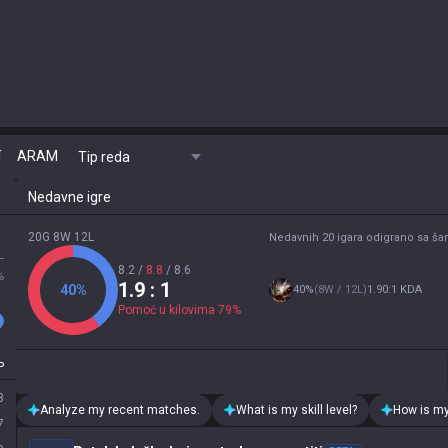
í
ARAM
Tip reda
Nedavne igre
20G 8W 12L
Nedavnih 20 igara odigrano sa š
L
8.2
/
8.8
/
8.6
%
1.9
: 1
40
%
40
%
(
8W / 12L
)
1.90:1 KDA
Pomoć u kilovima
79
%
P
3
Analyze my recent matches.
What is my skill level?
How is my
7