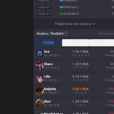
platinum 1
2
S2024 S2
platinum 1
5
S2024 S1
emerald 4
9
S2023 S2
Prikaži nivoe svih sezona
Hodnoc. flexibilní
Unranke
S2026
Hodnoc. sólo/tandem
Hodnoc. flexibil
Sve
1.56:1 KDA
50
CS
149
(
5.6
)
5.5 / 6.3 / 4.3
8
Parti
Shaco
1.33:1 KDA
33
CS
115
(
4.1
)
1.7 / 7 / 7.7
3
Parti
Lillia
0.73:1 KDA
0
CS
106
(
5
)
5 / 7.5 / 0.5
2
Parti
Malphite
5.50:1 KDA
100
CS
258
(
6.7
)
14 / 4 / 8
1
Parti
Illaoi
1.33:1 KDA
100
CS
224
(
8.8
)
7 / 6 / 1
1
Parti