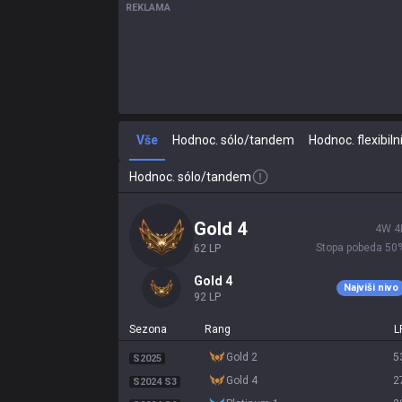
REKLAMA
Vše
Hodnoc. sólo/tandem
Hodnoc. flexibiln
Hodnoc. sólo/tandem
gold 4
4
W
4
Stopa pobeda
50
62
LP
gold 4
Najviši nivo
92
LP
Sezona
Rang
L
gold 2
5
S2025
gold 4
2
S2024 S3