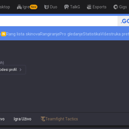
sktop
Igre
Duo
TalkG
Esports
Gigs
New
o
Rang lista skinova
Rangiranje
Pro gledanje
Statistika
Višestruka pre
N
ih)
desi profil.
tvo
Igra Uživo
Teamfight Tactics