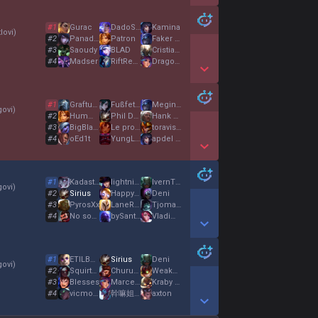
Show More Detail Games
#
1
Gurac
DadoSQZ
Kamina
lovi
)
#
2
Panadora
Patron
Faker but good
#
3
Saoudy
BLAD
Cristiano Ronald
#
4
Madser
RiftReaper
Dragon Jungle
Show More Detail Games
#
1
Grafturtleneck
FußfetischFelix
Meginski
govi
)
#
2
Humme
Phil Deputt
Hank Huley
#
3
BigBlackBazouzou
Le problème
toravis scotto
#
4
oEd1t
YungLörres
apdel transploft
Show More Detail Games
#
1
Kadastrof
lightningoctupus
IvernTheTerrible
govi
)
#
2
Sirius
HappyMerli
Deni
#
3
PyrosXx
LaneReaper
Tjoma69
#
4
No soy ElXσkas
bySantman
Vladimir
Show More Detail Games
#
1
ETILBOSS
Sirius
Deni
govi
)
#
2
SquirtBazookaEzr
Churuya
WeakSide
#
3
Blesses
Marcel Bubulle
Kraby Krabs
#
4
vicmota97
幹嘛姐姐
axton
Show More Detail Games