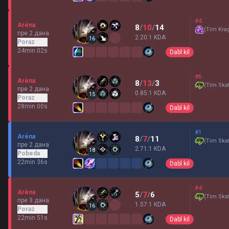
#4
Aréna
8
/
10
/
14
(
Tim Kra
пре 2 дана
2.20:1 KDA
16
Poraz
24min 02s
Dabl kil
#6
Aréna
8
/
13
/
3
(
Tim Skat
пре 2 дана
0.85:1 KDA
15
Poraz
28min 00s
Dabl kil
#1
Aréna
8
/
7
/
11
(
Tim Skat
пре 2 дана
2.71:1 KDA
18
Pobeda
22min 36s
Dabl kil
#4
Aréna
5
/
7
/
6
(
Tim Skat
пре 3 дана
1.57:1 KDA
16
Poraz
22min 51s
Dabl kil