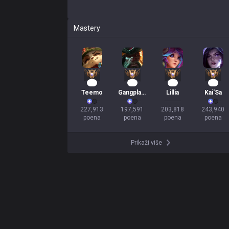
Mastery
22
21
20
18
Teemo
Gangplank
Lillia
Kai'Sa
227,913

197,591

203,818

243,940

poena
poena
poena
poena
Prikaži više