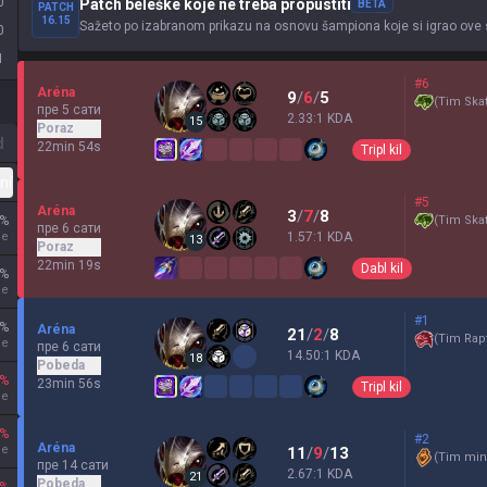
0
Patch beleške koje ne treba propustiti
BETA
PATCH
16.15
Sažeto po izabranom prikazu na osnovu šampiona koje si igrao ove
0
1
#6
Aréna
9
/
6
/
5
(
Tim Skat
пре 5 сати
2.33:1 KDA
15
Poraz
d
22min 54s
Tripl kil
ní
#5
Aréna
3
/
7
/
8
%
(
Tim Skat
пре 6 сати
je
1.57:1 KDA
13
Poraz
22min 19s
Dabl kil
%
je
#1
%
Aréna
21
/
2
/
8
(
Tim Rapt
je
пре 6 сати
14.50:1 KDA
18
Pobeda
%
23min 56s
Tripl kil
je
%
#2
Aréna
je
11
/
9
/
13
(
Tim min
пре 14 сати
2.67:1 KDA
21
Pobeda