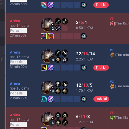
%
25min 58s
je
Tripl kil
#6
Aréna
2
/
6
/
1
(
Tim Rapt
пре 14 сати
0.50:1 KDA
12
Poraz
23min 50s
#1
Aréna
22
/
16
/
14
(
Tim min
пре 15 сати
2.25:1 KDA
ME
18
Pobeda
31min 02s
Tripl kil
#2
Aréna
12
/
10
/
5
(
Tim min
пре 15 сати
1.70:1 KDA
18
Pobeda
23min 17s
Dabl kil
#6
Aréna
6
/
11
/
8
(
Tim Skat
пре 16 сати
1.27:1 KDA
16
Poraz