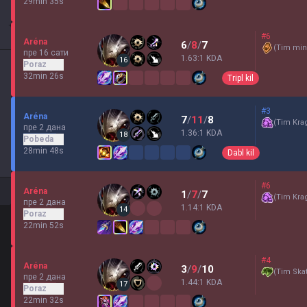
29min 35s
#6
Aréna
6
/
8
/
7
(
Tim min
пре 16 сати
1.63:1 KDA
16
Poraz
32min 26s
Tripl kil
#3
Aréna
7
/
11
/
8
(
Tim Kra
пре 2 дана
1.36:1 KDA
18
Pobeda
28min 48s
Dabl kil
#6
Aréna
1
/
7
/
7
(
Tim Kra
пре 2 дана
1.14:1 KDA
14
Poraz
22min 52s
#4
Aréna
3
/
9
/
10
(
Tim Skat
пре 2 дана
1.44:1 KDA
17
Poraz
22min 32s