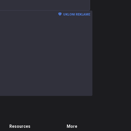
UKLONI REKLAME
Resources
More