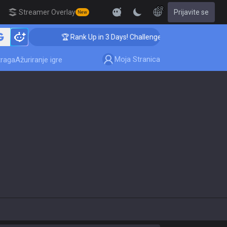
SR
Streamer Overlay
Prijavite se
New
🏆 Rank Up in 3 Days! Challenger Coaching
Moja Stranica
traga
Ažuriranje igre