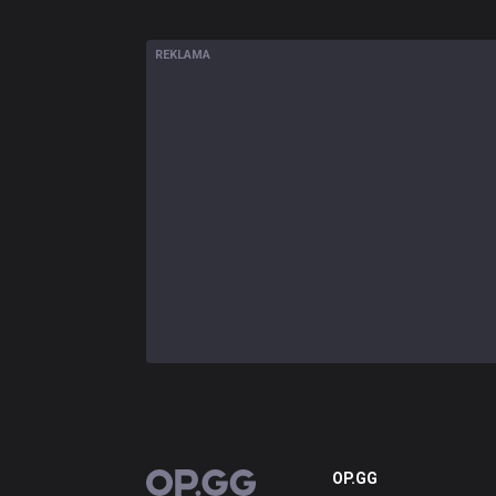
REKLAMA
OP.GG
OP.GG