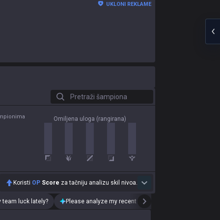
UKLONI REKLAME
Pretraži šampiona
ampionima
Omiljena uloga (rangirana)
Koristi
OP
Score
za tačniju analizu skil nivoa.
 team luck lately?
Please analyze my recent playstyle.