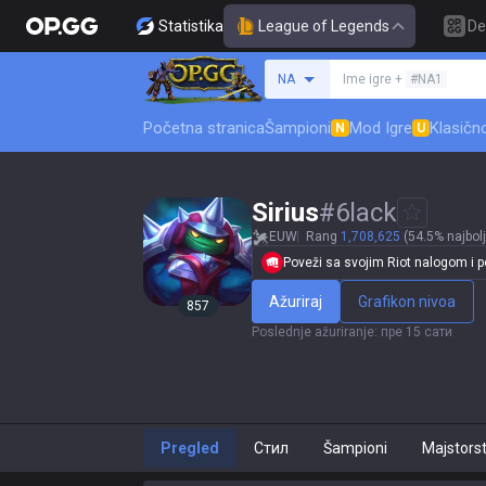
Statistika
League of Legends
De
Pretraži invokatora
NA
Ime igre +
#NA1
Početna stranica
Šampioni
Mod Igre
Klasičn
N
U
Sirius
#
6lack
EUW
Rang
1,708,625
(54.5% najbolj
Poveži sa svojim Riot nalogom i po
Ažuriraj
Grafikon nivoa
857
Poslednje ažuriranje
:
пре 15 сати
Pregled
Стил
Šampioni
Majstors