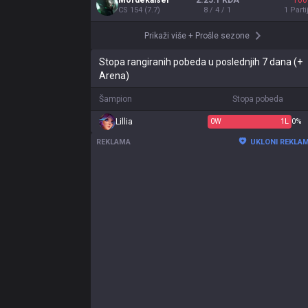
Mordekaiser
2.25:1 KDA
100
CS
154
(
7.7
)
8 / 4 / 1
1
Parti
Prikaži više
+
Prošle sezone
Stopa rangiranih pobeda u poslednjih 7 dana (+
Arena)
Šampion
Stopa pobeda
Lillia
0
W
1
L
0%
REKLAMA
UKLONI REKLA