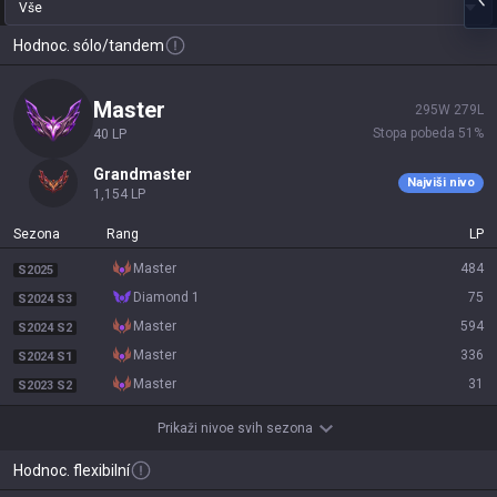
Vše
Hodnoc. sólo/tandem
master
295
W
279
L
Stopa pobeda
51
%
40
LP
grandmaster
Najviši nivo
1,154
LP
Sezona
Rang
LP
master
484
S2025
diamond 1
75
S2024 S3
master
594
S2024 S2
master
336
S2024 S1
master
31
S2023 S2
Prikaži nivoe svih sezona
Hodnoc. flexibilní