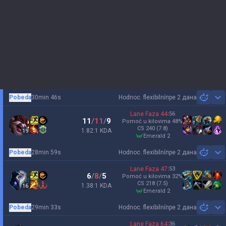
Pobeda
30min 46s
Hodnoc. flexibilní
пре 2 дана
Sh
Lane Faza
44
:
56
11
/
11
/
9
Pomoć u kilovima
48
%
CS
240
(7.8)
1.82:1 KDA
19
emerald 2
Pobeda
28min 59s
Hodnoc. flexibilní
пре 2 дана
Sh
Lane Faza
47
:
53
6
/
8
/
5
Pomoć u kilovima
32
%
CS
218
(7.5)
1.38:1 KDA
16
emerald 2
Pobeda
29min 33s
Hodnoc. flexibilní
пре 2 дана
Sh
Lane Faza
64
:
36