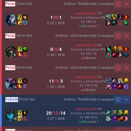
Poraz
27min 00s
Hodnoc. flexibilní
пре 2 недеље
Sh
Lane Faza
41
:
59
1
/
8
/
1
Pomoć u kilovima
22
%
CS
189
(7)
0.25:1 KDA
14
emerald 1
Poraz
18min 49s
Hodnoc. sólo/tandem
пре 2 недеље
Sh
Lane Faza
35
:
65
0
/
9
/
4
Pomoć u kilovima
33
%
CS
23
(1.2)
0.44:1 KDA
8
master
Poraz
24min 54s
Hodnoc. sólo/tandem
пре 2 недеље
Sh
Lane Faza
30
:
70
11
/
9
/
3
Pomoć u kilovima
61
%
CS
193
(7.8)
1.56:1 KDA
16
master
Pobeda
47min 30s
Hodnoc. flexibilní
пре 2 недеље
Sh
Lane Faza
55
:
45
20
/
15
/
14
Pomoć u kilovima
62
%
CS
389
(8.2)
2.27:1 KDA
18
emerald 1