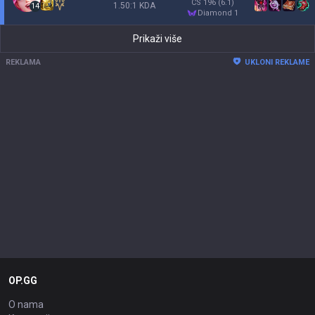
CS
196
(6.1)
1.50:1 KDA
14
diamond 1
Prikaži više
REKLAMA
UKLONI REKLAME
OP.GG
O nama