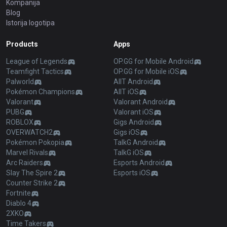
Kompanija
Blog
Istorija logotipa
Products
Apps
League of Legends
OP.GG for Mobile Android
Teamfight Tactics
OP.GG for Mobile iOS
Palworld
AllT Android
Pokémon Champions
AllT iOS
Valorant
Valorant Android
PUBG
Valorant iOS
ROBLOX
Gigs Android
OVERWATCH2
Gigs iOS
Pokémon Pokopia
TalkG Android
Marvel Rivals
TalkG iOS
Arc Raiders
Esports Android
Slay The Spire 2
Esports iOS
Counter Strike 2
Fortnite
Diablo 4
2XKO
Time Takers