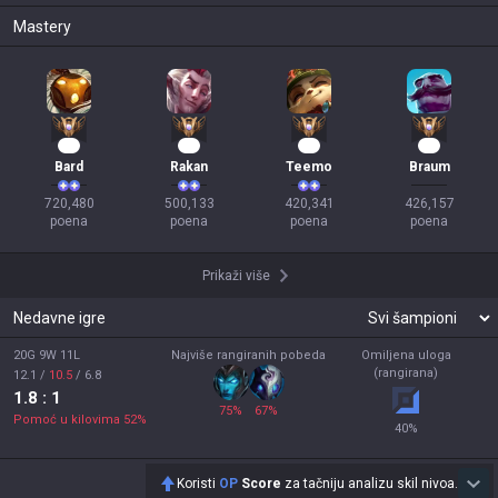
Mastery
68
48
41
38
Bard
Rakan
Teemo
Braum
720,480

500,133

420,341

426,157

poena
poena
poena
poena
Prikaži više
Nedavne igre
20G 9W 11L
Najviše rangiranih pobeda
Omiljena uloga
(rangirana)
12.1
/
10.5
/
6.8
1.8
: 1
75
%
67
%
Pomoć u kilovima
52
%
40
%
Koristi
OP
Score
za tačniju analizu skil nivoa.