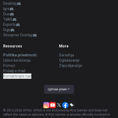
Desktop
Igre
Duo
TalkG
Esports
Gigs
Streamer Overlay
Resources
More
Politika privatnosti
Saradnja
Uslovi korišćenja
Oglašavanje
Pomoć
Zapošljavanje
Pošalji e-mail
Kontaktirajte nas
српски језик
© 2012-
2026
OP.GG. OP.GG is not endorsed by Riot Games and does not
reflect the views or opinions of Riot Games or anyone officially involved in