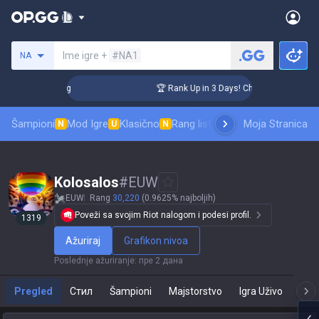
Pretraži invokatora
Ime igre +
#NA1
NA
enger Coaching
🏆 Rank Up in 3 Days! Challenger Coaching
Šampioni
Mod Igre
Klasično
Rang lista skinova
Moja Stranica
Rangiranje
Pro
N
U
N
Kolosalos
#
EUW
EUW
Rang
30,220
(0.9625% najboljih)
Poveži sa svojim Riot nalogom i podesi profil.
1319
Ažuriraj
Grafikon nivoa
Poslednje ažuriranje
:
пре 2 дана
Pregled
Стил
Šampioni
Majstorstvo
Igra Uživo
T