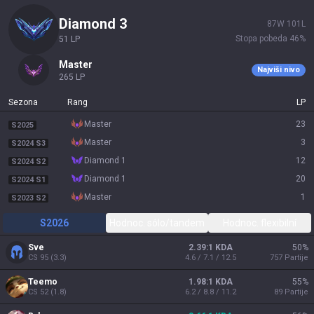
diamond 3
87
W
101
L
Stopa pobeda
46
%
51
LP
master
Najviši nivo
265
LP
Sezona
Rang
LP
master
23
S2025
master
3
S2024 S3
diamond 1
12
S2024 S2
diamond 1
20
S2024 S1
master
1
S2023 S2
S2026
Hodnoc. sólo/tandem
Hodnoc. flexibilní
Sve
2.39:1 KDA
50
%
CS
95
(
3.3
)
4.6 / 7.1 / 12.5
757
Partije
Teemo
1.98:1 KDA
55
%
CS
52
(
1.8
)
6.2 / 8.8 / 11.2
89
Partije