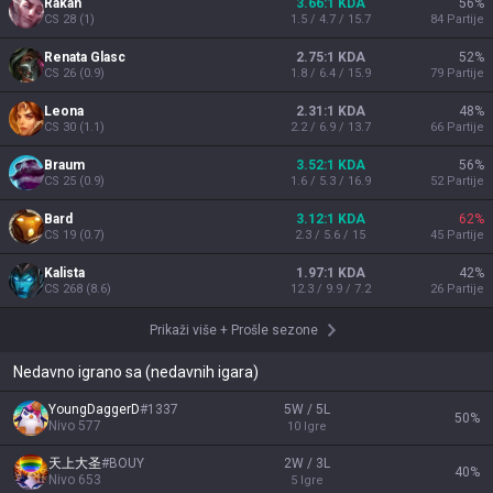
Rakan
3.66:1 KDA
56
%
CS
28
(
1
)
1.5 / 4.7 / 15.7
84
Partije
Renata Glasc
2.75:1 KDA
52
%
CS
26
(
0.9
)
1.8 / 6.4 / 15.9
79
Partije
Leona
2.31:1 KDA
48
%
CS
30
(
1.1
)
2.2 / 6.9 / 13.7
66
Partije
Braum
3.52:1 KDA
56
%
CS
25
(
0.9
)
1.6 / 5.3 / 16.9
52
Partije
Bard
3.12:1 KDA
62
%
CS
19
(
0.7
)
2.3 / 5.6 / 15
45
Partije
Kalista
1.97:1 KDA
42
%
CS
268
(
8.6
)
12.3 / 9.9 / 7.2
26
Partije
Prikaži više
+
Prošle sezone
Nedavno igrano sa (nedavnih igara)
YoungDaggerD
#
1337
5W / 5L
50
%
Nivo
577
10
Igre
天上大圣
#
BOUY
2W / 3L
40
%
Nivo
653
5
Igre