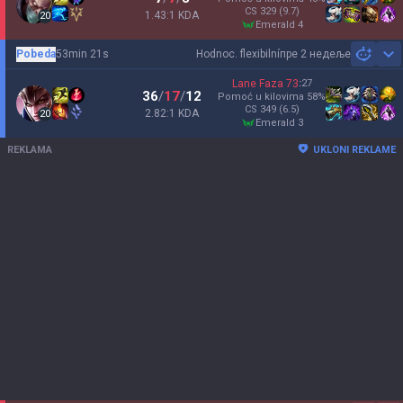
CS
329
(9.7)
1.43:1 KDA
20
emerald 4
Pobeda
53min 21s
Hodnoc. flexibilní
пре 2 недеље
Sh
Lane Faza
73
:
27
36
/
17
/
12
Pomoć u kilovima
58
%
CS
349
(6.5)
2.82:1 KDA
20
emerald 3
REKLAMA
UKLONI REKLAME