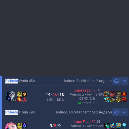
Pobeda
39min 45s
Hodnoc. flexibilní
пре 2 недеље
Sh
Lane Faza
40
:
60
14
/
16
/
10
Pomoć u kilovima
53
%
CS
93
(2.3)
1.50:1 KDA
17
emerald 2
Pobeda
31min 59s
Hodnoc. sólo/tandem
пре 2 недеље
Sh
Lane Faza
32
:
68
3
/
8
/
9
Pomoć u kilovima
32
%