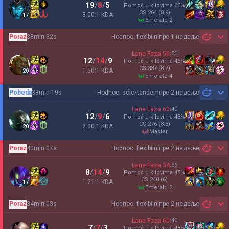
19
/
8
/
5
Pomoć u kilovima
60
%
CS
264
(8.9)
3.00:1 KDA
17
emerald 2
Poraz
38min 32s
Hodnoc. flexibilní
пре 1 недеље
Sh
Lane Faza
50
:
50
12
/
14
/
9
Pomoć u kilovima
46
%
CS
337
(8.7)
1.50:1 KDA
20
emerald 4
Pobeda
33min 19s
Hodnoc. sólo/tandem
пре 2 недеље
Sh
Lane Faza
60
:
40
12
/
9
/
6
Pomoć u kilovima
43
%
CS
276
(8.3)
2.00:1 KDA
20
master
Poraz
40min 07s
Hodnoc. flexibilní
пре 2 недеље
Sh
Lane Faza
34
:
66
8
/
14
/
9
Pomoć u kilovima
45
%
CS
240
(6)
1.21:1 KDA
17
emerald 3
Poraz
34min 03s
Hodnoc. flexibilní
пре 2 недеље
Sh
Lane Faza
60
:
40
7
/
7
/
3
Pomoć u kilovima
48
%