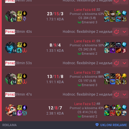
Poraz
34min 56s
Hodnoc. flexibilní
пре 2 недеље
Sh
Lane Faza
68
:
32
23
/
15
/
3
Pomoć u kilovima
63
%
CS
204
(5.8)
1.73:1 KDA
16
emerald 3
Poraz
28min 43s
Hodnoc. flexibilní
пре 2 недеље
Sh
Lane Faza
41
:
59
8
/
9
/
4
Pomoć u kilovima
50
%
CS
242
(8.4)
1.33:1 KDA
14
emerald 2
Poraz
28min 53s
Hodnoc. flexibilní
пре 2 недеље
Sh
Lane Faza
72
:
28
13
/
11
/
8
Pomoć u kilovima
88
%
CS
197
(6.8)
1.91:1 KDA
14
emerald 3
Poraz
39min 47s
Hodnoc. flexibilní
пре 2 недеље
Sh
Lane Faza
52
:
48
12
/
8
/
7
Pomoć u kilovima
43
%
CS
414
(10.4)
2.38:1 KDA
18
emerald 2
REKLAMA
UKLONI REKLAME