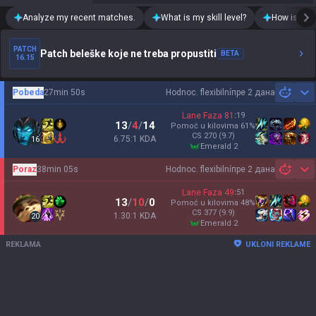
Analyze my recent matches.
What is my skill level?
How is my t
PATCH
Patch beleške koje ne treba propustiti
BETA
16.15
Pobeda
27min 50s
Hodnoc. flexibilní
пре 2 дана
Sh
Lane Faza
81
:
19
13
/
4
/
14
Pomoć u kilovima
61
%
CS
270
(9.7)
6.75:1 KDA
16
emerald 2
Poraz
38min 05s
Hodnoc. flexibilní
пре 2 дана
Sh
Lane Faza
49
:
51
13
/
10
/
0
Pomoć u kilovima
48
%
CS
377
(9.9)
1.30:1 KDA
20
emerald 2
REKLAMA
UKLONI REKLAME