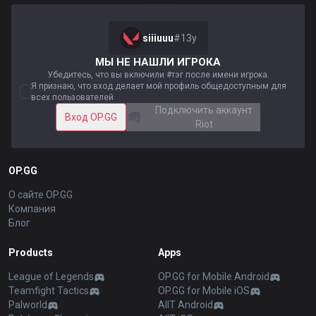
siiiuuu
#
13y
МЫ НЕ НАШЛИ ИГРОКА
Убедитесь, что вы включили #тэг после имени игрока.
Я признаю, что вход делает мой профиль общедоступным для
всех пользователей
Подключить аккаунт
Вход OP.GG
Riot
OP.GG
О сайте OP.GG
Компания
Блог
Products
Apps
League of Legends
OP.GG for Mobile Android
Teamfight Tactics
OP.GG for Mobile iOS
Palworld
AllT Android