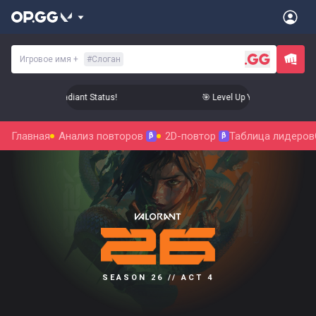
Игровое имя
+
#
Слоган
p Your Aim to Radiant Status!
🎯 Level Up Your Aim to Radian
Главная
Анализ повторов
2D-повтор
Таблица лидеров
β
β
SEASON 26 // ACT 4