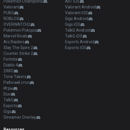
Pokémon Champions
AllT iOS
Valorant
Valorant Android
PUBG
Valorant iOS
ROBLOX
Gigs Android
OVERWATCH2
Gigs iOS
Pokémon Pokopia
TalkG Android
Marvel Rivals
TalkG iOS
Arc Raiders
Esports Android
Slay The Spire 2
Esports iOS
Counter Strike 2
Fortnite
Diablo 4
2XKO
Time Takers
Рабочий стол
Игры
Duo
TalkG
Esports
Gigs
Streamer Overlay
Resources