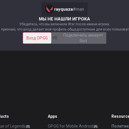
rayquaza
#
mari
МЫ НЕ НАШЛИ ИГРОКА
Убедитесь, что вы включили #тэг после имени игрока.
 признаю, что вход делает мой профиль общедоступным для всех пользова
Подключить аккаунт
Вход OP.GG
Riot
ucts
Apps
Resourc
ue of Legends
OP.GG for Mobile Android
Политик