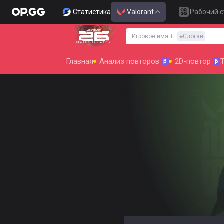
Статистика
Valorant
Рабочий с
Игровое имя
+
#
Слоган
SEASON 26 : ACT 4
Главная
Анализ повторов
2D-повтор
β
β