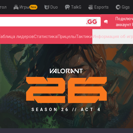
тол
Игры
Duo
TalkG
Esports
Gigs
New
Подключ
🎯 Level Up
аккаунт 
Таблица лидеров
Статистика
Прицелы
Тактики
Информация об иг
SEASON 26 // ACT 4