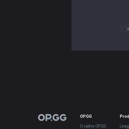
Я
OP.GG
Prod
OP.GG
О сайте OP.GG
Leag