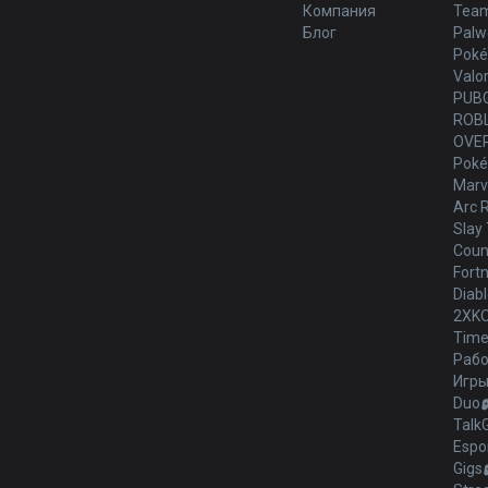
Компания
Team
Блог
Palw
Poké
Valo
PUB
ROB
OVE
Poké
Marve
Arc 
Slay 
Count
Fortn
Diabl
2XK
Time
Рабо
Игр
Duo
Talk
Espo
Gigs