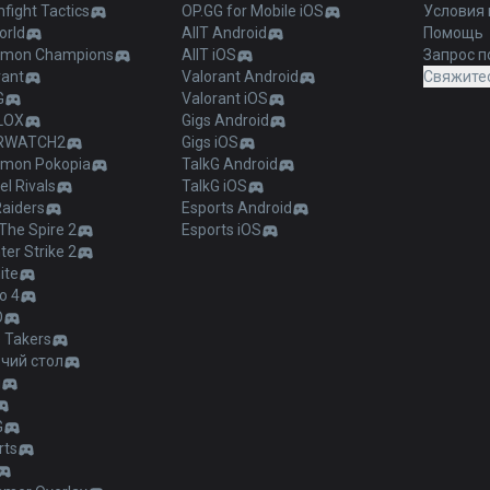
fight Tactics
OP.GG for Mobile iOS
Условия
orld
AllT Android
Помощь
mon Champions
AllT iOS
Запрос п
rant
Valorant Android
Свяжитес
G
Valorant iOS
LOX
Gigs Android
RWATCH2
Gigs iOS
mon Pokopia
TalkG Android
l Rivals
TalkG iOS
Raiders
Esports Android
The Spire 2
Esports iOS
er Strike 2
ite
o 4
O
 Takers
чий стол
ы
G
rts