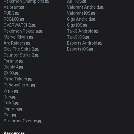
Pokémon Champions
AllT iOS
Valorant
Valorant Android
PUBG
Valorant iOS
ROBLOX
Gigs Android
OVERWATCH2
Gigs iOS
Pokémon Pokopia
TalkG Android
Marvel Rivals
TalkG iOS
Arc Raiders
Esports Android
Slay The Spire 2
Esports iOS
Counter Strike 2
Fortnite
Diablo 4
2XKO
Time Takers
Рабочий стол
Игры
Duo
TalkG
Esports
Gigs
Streamer Overlay
Resources