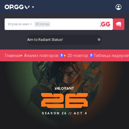
Игровое имя
+
#
Слоган
🎯 Level Up Your Aim to Radiant Status!
🎯 Level Up Your Aim
Главная
Анализ повторов
2D-повтор
Таблица лидеров
β
β
SEASON 26 // ACT 4