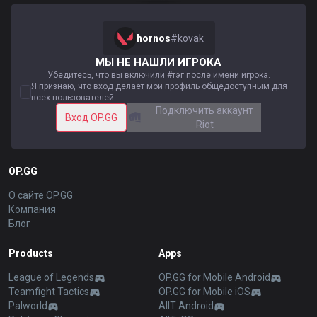
hornos
#
kovak
МЫ НЕ НАШЛИ ИГРОКА
Убедитесь, что вы включили #тэг после имени игрока.
Я признаю, что вход делает мой профиль общедоступным для
всех пользователей
Подключить аккаунт
Вход OP.GG
Riot
OP.GG
О сайте OP.GG
Компания
Блог
Products
Apps
League of Legends
OP.GG for Mobile Android
Teamfight Tactics
OP.GG for Mobile iOS
Palworld
AllT Android