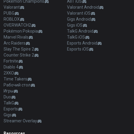
Pokémon Champions
AllT iOS
Valorant
Valorant Android
PUBG
Valorant iOS
ROBLOX
Gigs Android
OVERWATCH2
Gigs iOS
Pokémon Pokopia
TalkG Android
Marvel Rivals
TalkG iOS
Arc Raiders
Esports Android
Slay The Spire 2
Esports iOS
Counter Strike 2
Fortnite
Diablo 4
2XKO
Time Takers
Рабочий стол
Игры
Duo
TalkG
Esports
Gigs
Streamer Overlay
Resources