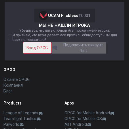
UCAM Flickless
#
0001
МЫ НЕ НАШЛИ ИГРОКА
Убедитесь, что вы включили #тэг после имени игрока.
Я признаю, что вход делает мой профиль общедоступным для
всех пользователей
Подключить аккаунт
Вход OP.GG
Riot
OP.GG
О сайте OP.GG
Компания
Блог
Products
Apps
League of Legends
OP.GG for Mobile Android
Teamfight Tactics
OP.GG for Mobile iOS
Palworld
AllT Android