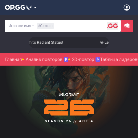
Игровое имя
+
#
Слоган
Level Up Your Aim to Radiant Status!
🎯 Level Up Your Aim to
Главная
Анализ повторов
2D-повтор
Таблица лидеров
β
β
SEASON 26 // ACT 4