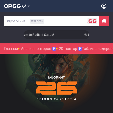
Игровое имя
+
#
Слоган
 Level Up Your Aim to Radiant Status!
🎯 Level Up Your Aim 
Главная
Анализ повторов
2D-повтор
Таблица лидеров
β
β
SEASON 26 // ACT 4