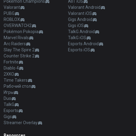
Pokémon Champions
AllT iOS
Valorant
Valorant Android
PUBG
Valorant iOS
ROBLOX
Gigs Android
OVERWATCH2
Gigs iOS
Pokémon Pokopia
TalkG Android
Marvel Rivals
TalkG iOS
Arc Raiders
Esports Android
Slay The Spire 2
Esports iOS
Counter Strike 2
Fortnite
Diablo 4
2XKO
Time Takers
Рабочий стол
Игры
Duo
TalkG
Esports
Gigs
Streamer Overlay
Resources