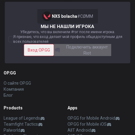
NXS bolacha
#
CØMM
МЫ НЕ НАШЛИ ИГРОКА
Убедитесь, что вы включили #тэг после имени игрока.
Я признаю, что вход делает мой профиль общедоступным для
всех пользователей
Подключить аккаунт
Вход OP.GG
Riot
OP.GG
О сайте OP.GG
Компания
Блог
Products
Apps
League of Legends
OP.GG for Mobile Android
Teamfight Tactics
OP.GG for Mobile iOS
Palworld
AllT Android