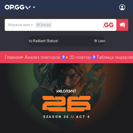
Игровое имя
+
#
Слоган
evel Up Your Aim to Radiant Status!
🎯 Level Up Your Aim to R
Главная
Анализ повторов
2D-повтор
Таблица лидеров
β
β
SEASON 26 // ACT 4