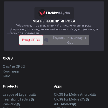
Litchkz
#
Aycha
МЫ НЕ НАШЛИ ИГРОКА
Убедитесь, что вы включили #тэг после имени игрока.
Я признаю, что вход делает мой профиль общедоступным для
всех пользователей
Подключить аккаунт
Вход OP.GG
Riot
OP.GG
О сайте OP.GG
Компания
Блог
Products
Apps
League of Legends
OP.GG for Mobile Android
Teamfight Tactics
OP.GG for Mobile iOS
Palworld
AllT Android