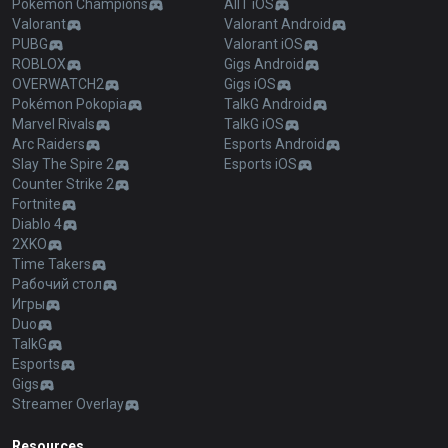
Pokémon Champions
AllT iOS
Valorant
Valorant Android
PUBG
Valorant iOS
ROBLOX
Gigs Android
OVERWATCH2
Gigs iOS
Pokémon Pokopia
TalkG Android
Marvel Rivals
TalkG iOS
Arc Raiders
Esports Android
Slay The Spire 2
Esports iOS
Counter Strike 2
Fortnite
Diablo 4
2XKO
Time Takers
Рабочий стол
Игры
Duo
TalkG
Esports
Gigs
Streamer Overlay
Resources