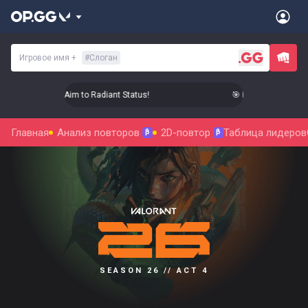
Игровое имя
+
#
Слоган
🎯 Level Up Your Aim to Radiant Status!
🎯 Level Up Your Aim 
Главная
Анализ повторов
2D-повтор
Таблица лидеров
β
β
SEASON 26 // ACT 4