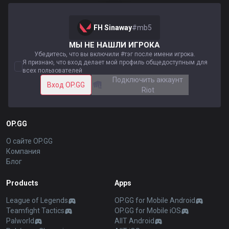
FH Sinaway
#
mb5
МЫ НЕ НАШЛИ ИГРОКА
Убедитесь, что вы включили #тэг после имени игрока.
Я признаю, что вход делает мой профиль общедоступным для
всех пользователей
Подключить аккаунт
Вход OP.GG
Riot
OP.GG
О сайте OP.GG
Компания
Блог
Products
Apps
League of Legends
OP.GG for Mobile Android
Teamfight Tactics
OP.GG for Mobile iOS
Palworld
AllT Android