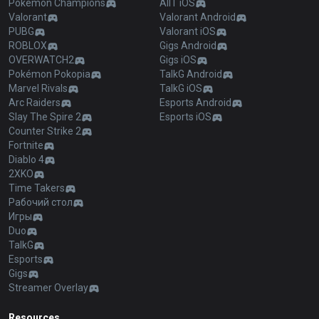
Pokémon Champions
AllT iOS
Valorant
Valorant Android
PUBG
Valorant iOS
ROBLOX
Gigs Android
OVERWATCH2
Gigs iOS
Pokémon Pokopia
TalkG Android
Marvel Rivals
TalkG iOS
Arc Raiders
Esports Android
Slay The Spire 2
Esports iOS
Counter Strike 2
Fortnite
Diablo 4
2XKO
Time Takers
Рабочий стол
Игры
Duo
TalkG
Esports
Gigs
Streamer Overlay
Resources