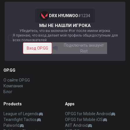
DRX HYUNWOO
#
1234
МЫ НЕ НАШЛИ ИГРОКА
Убедитесь, что вы включили #тэг после имени игрока.
Я признаю, что вход делает мой профиль общедоступным для
всех пользователей
Подключить аккаунт
Вход OP.GG
Riot
OP.GG
О сайте OP.GG
Компания
Блог
Products
Apps
League of Legends
OP.GG for Mobile Android
Teamfight Tactics
OP.GG for Mobile iOS
Palworld
AllT Android