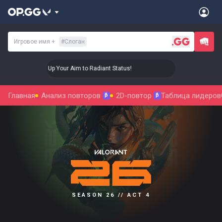
Игровое имя
+
#
Слоган
🎯 Level Up Your Aim to Radiant Status!
🎯 Level Up 
Главная
Анализ повторов
2D-повтор
Таблица лидеров
β
β
SEASON 26 // ACT 4